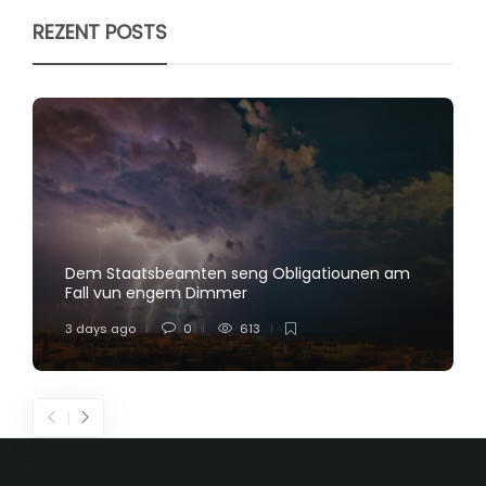
REZENT POSTS
Dem Staatsbeamten seng Obligatiounen am
Fall vun engem Dimmer
3 days ago
0
613