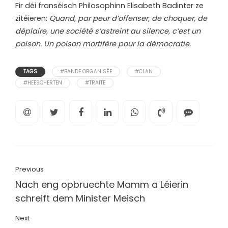
Fir déi franséisch Philosophinn Elisabeth Badinter ze
zitéieren:
Quand, par peur d’offenser, de choquer, de
déplaire, une société s’astreint au silence, c’est un
poison. Un poison mortifère pour la démocratie.
TAGS
#BANDE ORGANISÉE
#CLAN
#HEESCHERTEN
#TRAITE
Previous
Nach eng opbruechte Mamm a Léierin
schreift dem Minister Meisch
Next