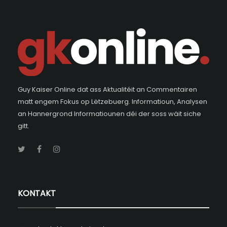
Guy Kaiser Online dat ass Aktualitéit an Commentairen
matt engem Fokus op Lëtzebuerg. Informatioun, Analysen
an Hannergrond Informatiounen déi der soss wäit siche
gitt.
KONTAKT