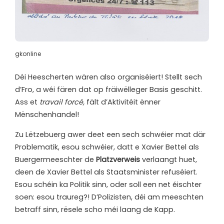
gkonline
Déi Heescherten wären also organiséiert! Stellt sech
d’Fro, a wéi fären dat op fräiwëlleger Basis geschitt.
Ass et
travail forcé,
fält d’Aktivitéit ënner
Mënschenhandel!
Zu Lëtzebuerg awer deet een sech schwéier mat där
Problematik, esou schwéier, datt e Xavier Bettel als
Buergermeeschter de
Platzverweis
verlaangt huet,
deen de Xavier Bettel als Staatsminister refuséiert.
Esou schéin ka Politik sinn, oder soll een net éischter
soen: esou traureg?! D’Polizisten, déi am meeschten
betraff sinn, rësele scho méi laang de Kapp.