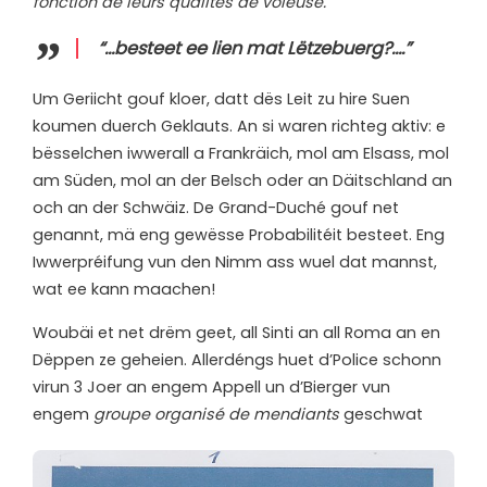
fonction de leurs qualités de voleuse.
“…besteet ee lien mat Lëtzebuerg?….”
U
m Geriicht gouf kloer, datt dës Leit zu hire Suen
koumen duerch Geklauts. An si waren richteg aktiv: e
bësselchen iwwerall a Frankräich, mol am Elsass, mol
am Süden, mol an der Belsch oder an Däitschland an
och an der Schwäiz. De Grand-Duché gouf net
genannt, mä eng gewësse Probabilitéit besteet. Eng
Iwwerpréifung vun den Nimm ass wuel dat mannst,
wat ee kann maachen!
Woubäi et net drëm geet, all Sinti an all Roma an en
Dëppen ze geheien. Allerdéngs huet d’Police schonn
virun 3 Joer an engem Appell un d’Bierger vun
engem
groupe organisé de mendiants
geschwat