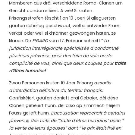
Memberen aus dräi verschiddene Roma-Clanen um
Geriicht condamnéiert. A wéi! Si kruten
Prisongsstrofen tëscht 1 an 10 Joer! Si alleguerten
goufen schëlleg geschwaat, well si entweder Fraen
verkaf oder well si d’Kanner gezwongen haten, ze
klauen. De
FIGARO
vum 17. Februar schreift:”
La
juridiction interrégionale spécialisée a condamné
plusieurs prévenus pour des faits de vols ou de
complicité de vols, ainsi que deux couples pour
traite
d’êtres humains!
Zwou Persounen kruten 10 Joer Prisong
assortis
d’interdiction définitive du territoir français.
Confiskéiert goufen donieft dräi Gebaier, déi dëse
Clanen gehéiert hunn, déi also op zimmlech héijem
Fouss gelieft hunn.
L’accusation reprochait à certains
prévenus des faits de “traite d’êtres humains” avec ”
la vente de leurs épouses” dont ” le prix était fixé en