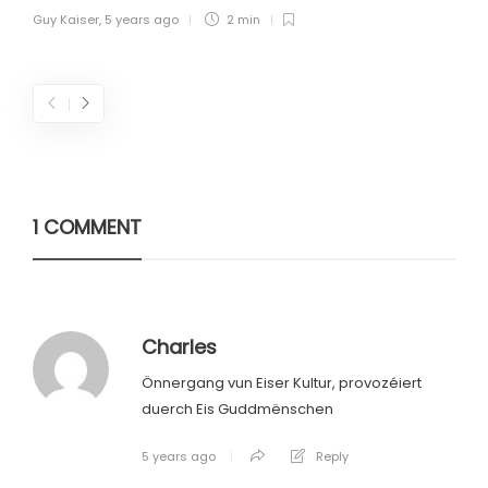
Guy Kaiser
,
5 years ago
2 min
1 COMMENT
Charles
Önnergang vun Eiser Kultur, provozéiert
duerch Eis Guddmënschen
5 years ago
Reply