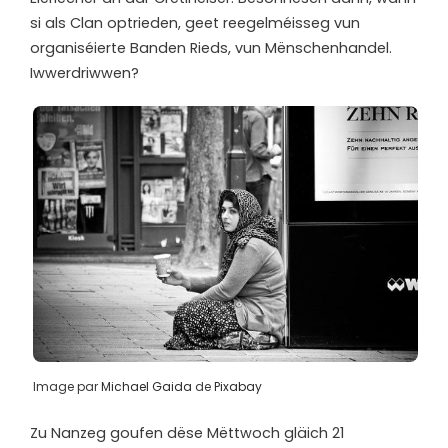
si als Clan optrieden, geet reegelméisseg vun
organiséierte Banden Rieds, vun Mënschenhandel.
Iwwerdriwwen?
Image par
Michael Gaida
de
Pixabay
Zu Nanzeg goufen dëse Mëttwoch gläich 21