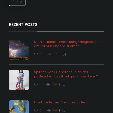
REZENT POSTS
Dem Staatsbeamten seng Obligatiounen
am Fall vun engem Dimmer
0
613
Spillt déi jonk Generatioun an der
politescher Sandkaul grad mam Feier?
1
430
Frank Bertemes: Verschwunden….
0
741