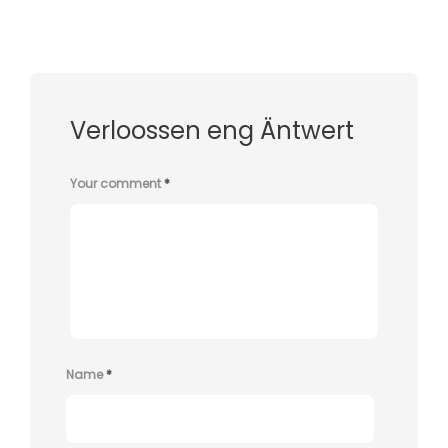
Verloossen eng Äntwert
Your comment
*
Name
*