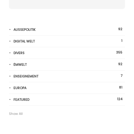
92
AUSSEPOLITIK
1
DIGITAL WELT
355
DIVERS
92
ËMWELT
7
ENSEIGNEMENT
81
EUROPA
124
FEATURED
Show All