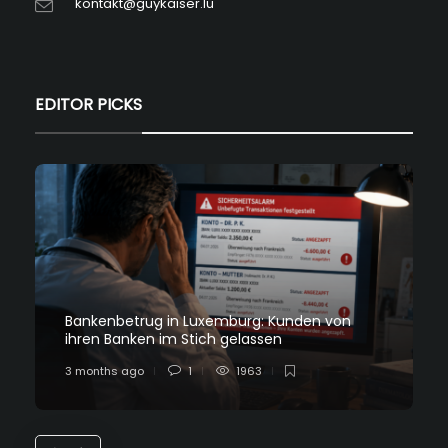
kontakt@guykaiser.lu
EDITOR PICKS
Bankenbetrug in Luxemburg: Kunden von
ihren Banken im Stich gelassen
3 months ago
1
1963