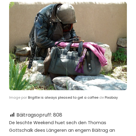
Image par
Brigitte is always pleased to get a coffee
de
Pixabay
Bäitragsopruff:
808
D
e leschte Weekend huet sech den Thomas
Gottschalk dees Längeren an engem Bäitrag an