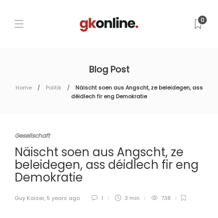
0
Blog Post
Home
Politik
Näischt soen aus Angscht, ze beleidegen, ass
déidlech fir eng Demokratie
Gesellschaft
Näischt soen aus Angscht, ze
beleidegen, ass déidlech fir eng
Demokratie
Guy Kaiser
,
5 years ago
1
3 min
738