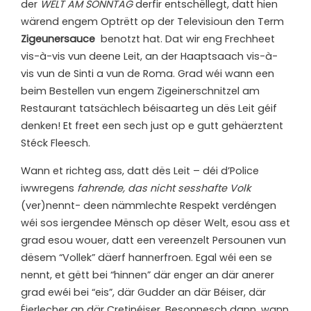
der
WELT AM SONNTAG
derfir entschëllegt, datt hien
wärend engem Optrëtt op der Televisioun den Term
Zigeunersauce
benotzt hat. Dat wir eng Frechheet
vis-à-vis vun deene Leit, an der Haaptsaach vis-à-
vis vun de Sinti a vun de Roma. Grad wéi wann een
beim Bestellen vun engem Zigeinerschnitzel am
Restaurant tatsächlech béisaarteg un dës Leit géif
denken! Et freet een sech just op e gutt gehäerztent
Stéck Fleesch.
Wann et richteg ass, datt dës Leit – déi d’Police
iwwregens
fahrende, das nicht sesshafte Volk
(ver)nennt- deen nämmlechte Respekt verdéngen
wéi sos iergendee Mënsch op dëser Welt, esou ass et
grad esou wouer, datt een vereenzelt Persounen vun
dësem “Vollek” däerf hannerfroen. Egal wéi een se
nennt, et gëtt bei “hinnen” där enger an där anerer
grad ewéi bei “eis”, där Gudder an där Béiser, där
Éierlecher an där Cretinéiser. Besonnesch dann, wann