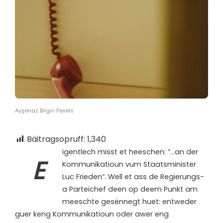
Ayşenaz Bilgin Pexels
Bäitragsopruff:
1,340
igentlech misst et heeschen: “…an der
E
Kommunikatioun vum Staatsminister
Luc Frieden”. Well et ass de Regierungs-
a Parteichef deen op deem Punkt am
meeschte gesënnegt huet: entweder
guer keng Kommunikatioun oder awer eng