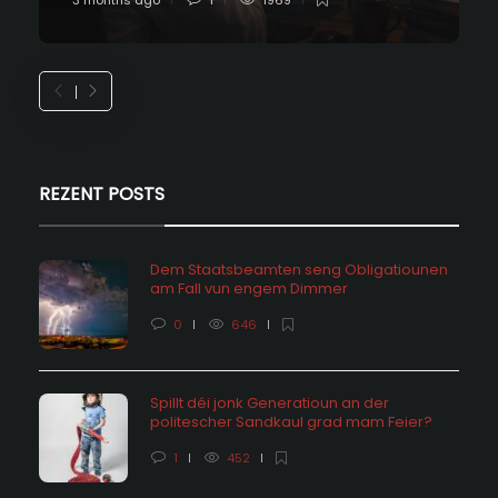
REZENT POSTS
Dem Staatsbeamten seng Obligatiounen
am Fall vun engem Dimmer
0
646
Spillt déi jonk Generatioun an der
politescher Sandkaul grad mam Feier?
1
452