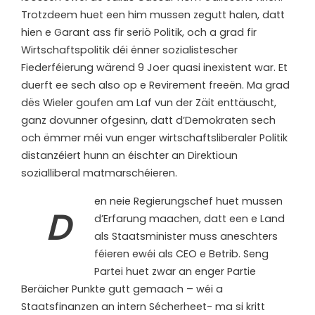
Trotzdeem huet een him mussen zegutt halen, datt
hien e Garant ass fir seriö Politik, och a grad fir
Wirtschaftspolitik déi ënner sozialistescher
Fiederféierung wärend 9 Joer quasi inexistent war. Et
duerft ee sech also op e Revirement freeën. Ma grad
dës Wieler goufen am Laf vun der Zäit enttäuscht,
ganz dovunner ofgesinn, datt d’Demokraten sech
och ëmmer méi vun enger wirtschaftsliberaler Politik
distanzéiert hunn an éischter an Direktioun
sozialliberal matmarschéieren.
en neie Regierungschef huet mussen
D
d’Erfarung maachen, datt een e Land
als Staatsminister muss aneschters
féieren ewéi als CEO e Betrib. Seng
Partei huet zwar an enger Partie
Beräicher Punkte gutt gemaach – wéi a
Staatsfinanzen an intern Sécherheet- ma si kritt