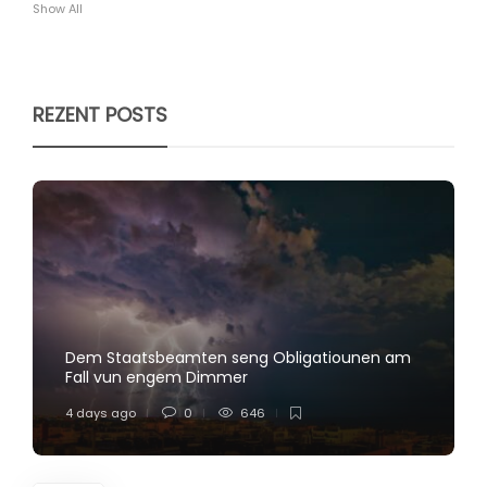
Show All
REZENT POSTS
Dem Staatsbeamten seng Obligatiounen am
Fall vun engem Dimmer
4 days ago
0
646