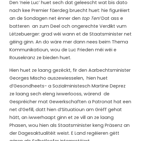
Den ‘neie Luc’ huet sech dat geleescht wat bis dato
nach kee Premier fäerdeg bruecht huet: hie figuréiert
an de Sondagen net ënner den
top Ten!
Dat ass e
batteren an zum Deel och ongerechte Verdikt vum
Lëtzebuerger: grad wéi wann et de Staatsminister net
géing ginn. An do wäre mer dann nees beim Thema
Kommunikatioun, wou de Luc Frieden méi wéi e
Rousekranz ze bieden huet.
Hien huet ze laang gezéckt, fir den Aarbechtsminister
Georges Mischo auszewiesselen, hien huet
d’Gesondheets- a Sozialministesch Martine Deprez
ze laang sech eleng iwwerlooss, wärend de
Gespréicher mat Gewerkschaften a Patronat hat een
net d’Gefill, datt hien d’Situatioun am Grëff gehat
hätt, an iwwerhaapt ginn et ze vill an ze laang
Phasen, wou hien als Staatsminister keng Präsenz an
der Dagesaktualitéit weist. E Land regéieren gëtt