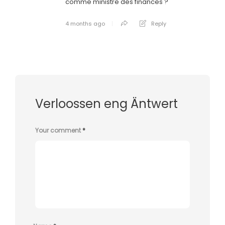
comme ministre des finances ?
4 months ago
Reply
Verloossen eng Äntwert
Your comment
*