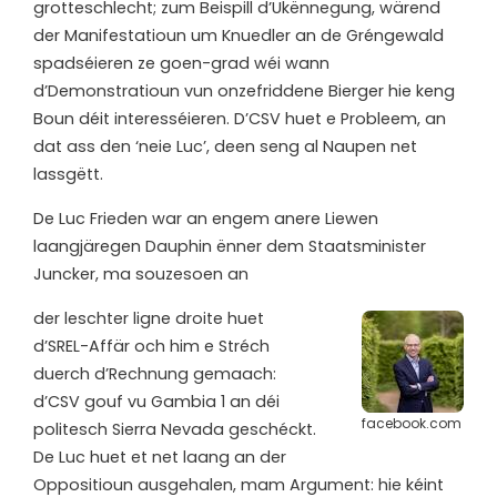
grotteschlecht; zum Beispill d’Ukënnegung, wärend
der Manifestatioun um Knuedler an de Gréngewald
spadséieren ze goen-grad wéi wann
d’Demonstratioun vun onzefriddene Bierger hie keng
Boun déit interesséieren. D’CSV huet e Probleem, an
dat ass den ‘neie Luc’, deen seng al Naupen net
lassgëtt.
De Luc Frieden war an engem anere Liewen
laangjäregen Dauphin ënner dem Staatsminister
Juncker, ma souzesoen an
der leschter ligne droite huet
d’SREL-Affär och him e Stréch
duerch d’Rechnung gemaach:
d’CSV gouf vu Gambia 1 an déi
facebook.com
politesch Sierra Nevada geschéckt.
De Luc huet et net laang an der
Oppositioun ausgehalen, mam Argument: hie kéint