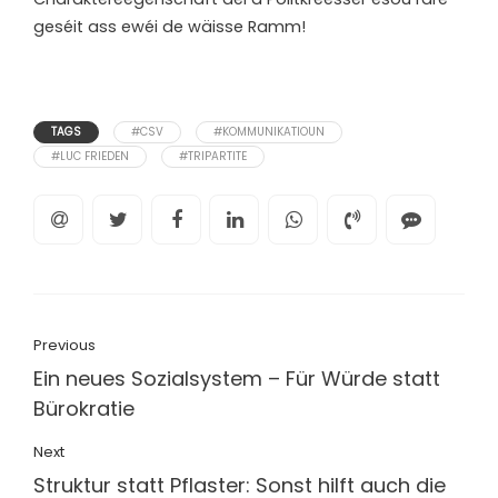
geséit ass ewéi de wäisse Ramm!
TAGS
#CSV
#KOMMUNIKATIOUN
#LUC FRIEDEN
#TRIPARTITE
Previous
Ein neues Sozialsystem – Für Würde statt
Bürokratie
Next
Struktur statt Pflaster: Sonst hilft auch die