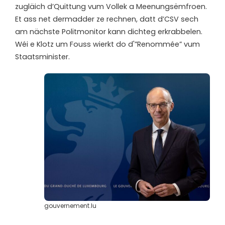
zugläich d’Quittung vum Vollek a Meenungsëmfroen.
Et ass net dermadder ze rechnen, datt d’CSV sech
am nächste Politmonitor kann dichteg erkrabbelen.
Wéi e Klotz um Fouss wierkt do d'”Renommée” vum
Staatsminister.
gouvernement.lu