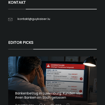
KONTAKT
kontakt@guykaiser.lu
EDITOR PICKS
Bankenbetrug in Luxemburg: Kunden von
ihren Banken im Stich gelassen
3 months ago
1
1969