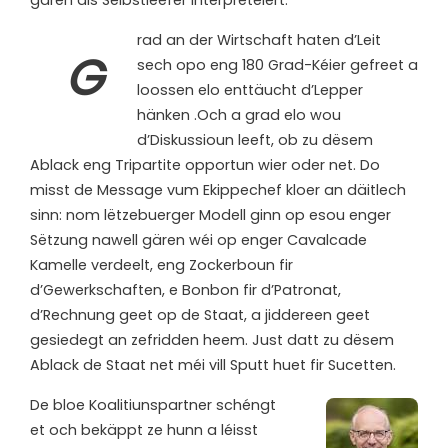
gären als Selbstleefer interpretéiert.
rad an der Wirtschaft haten d’Leit
G
sech opo eng 180 Grad-Kéier gefreet a
loossen elo enttäucht d’Lepper
hänken .Och a grad elo wou
d’Diskussioun leeft, ob zu dësem
Ablack eng Tripartite opportun wier oder net. Do
misst de Message vum Ekippechef kloer an däitlech
sinn: nom lëtzebuerger Modell ginn op esou enger
Sëtzung nawell gären wéi op enger Cavalcade
Kamelle verdeelt, eng Zockerboun fir
d’Gewerkschaften, e Bonbon fir d’Patronat,
d’Rechnung geet op de Staat, a jiddereen geet
gesiedegt an zefridden heem. Just datt zu dësem
Ablack de Staat net méi vill Sputt huet fir Sucetten.
De bloe Koalitiunspartner schéngt
et och bekäppt ze hunn a léisst