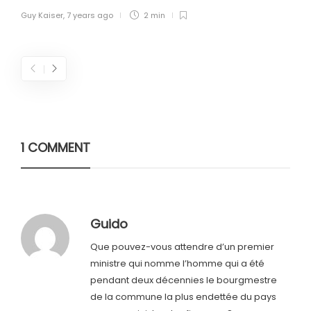
Guy Kaiser
,
7 years ago
2 min
1 COMMENT
Guido
Que pouvez-vous attendre d’un premier
ministre qui nomme l’homme qui a été
pendant deux décennies le bourgmestre
de la commune la plus endettée du pays