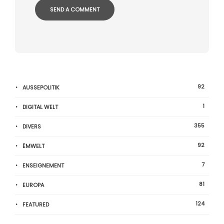
92
AUSSEPOLITIK
1
DIGITAL WELT
355
DIVERS
92
ËMWELT
7
ENSEIGNEMENT
81
EUROPA
124
FEATURED