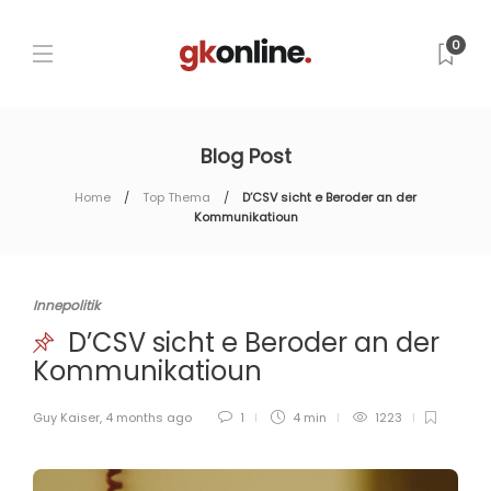
0
Blog Post
Home
Top Thema
D’CSV sicht e Beroder an der
Kommunikatioun
Innepolitik
D’CSV sicht e Beroder an der
Kommunikatioun
Guy Kaiser
,
4 months ago
1
4 min
1223