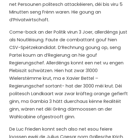
net Persounen politesch attackéieren, déi bis viru 5
Minutten seng Frënn waren. Hie goung an
d’Privatwirtschaft.
Come-back an der Politik virun 3 Joer, allerdéngs just
als Noutléisung. Faute de combattant gouf hien
CSV-Spëtzekandidat. D’Rechnung goung op, seng
Partei koum an d’Regierung an hie gouf
Regierungschef. Allerdéngs konnt een net vu engen
Plebiszit schwätzen. Hien hat zwar 31000
Wielerstëmme krut, ma e Xavier Bettel –
Regierungschef sortant- hat der 3000 méi krut. Déi
politesch Landkaart war zwar kräfteg orange gefierft
ginn, ma Gambia 3 hätt duerchaus kënne Realitéit
ginn, wären net déi Gréng därmoossen an der
Wahlcabine ofgestrooft ginn.
De Luc Frieden konnt sech also net esou feiere
loossen ewéi de Julius Caesar nom Gallesche Krich.