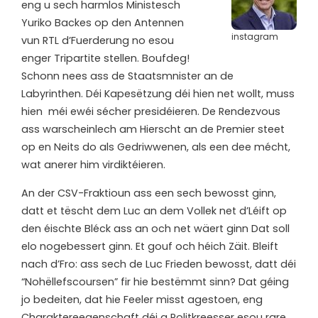
eng u sech harmlos Ministesch
Yuriko Backes op den Antennen
instagram
vun RTL d’Fuerderung no esou
enger Tripartite stellen. Boufdeg!
Schonn nees ass de Staatsmnister an de
Labyrinthen. Déi Kapesëtzung déi hien net wollt, muss
hien méi ewéi sécher presidéieren. De Rendezvous
ass warscheinlech am Hierscht an de Premier steet
op en Neits do als Gedriwwenen, als een dee mécht,
wat anerer him virdiktéieren.
An der CSV-Fraktioun ass een sech bewosst ginn,
datt et tëscht dem Luc an dem Vollek net d’Léift op
den éischte Bléck ass an och net wäert ginn Dat soll
elo nogebessert ginn. Et gouf och héich Zäit. Bleift
nach d’Fro: ass sech de Luc Frieden bewosst, datt déi
“Nohëllefscoursen” fir hie bestëmmt sinn? Dat géing
jo bedeiten, dat hie Feeler misst agestoen, eng
Charaktereegenschaft déi a Politkreesser esou rare