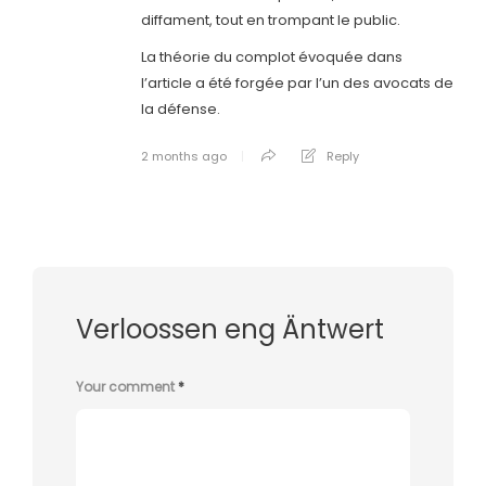
diffament, tout en trompant le public.
La théorie du complot évoquée dans
l’article a été forgée par l’un des avocats de
la défense.
2 months ago
Reply
Verloossen eng Äntwert
Your comment
*