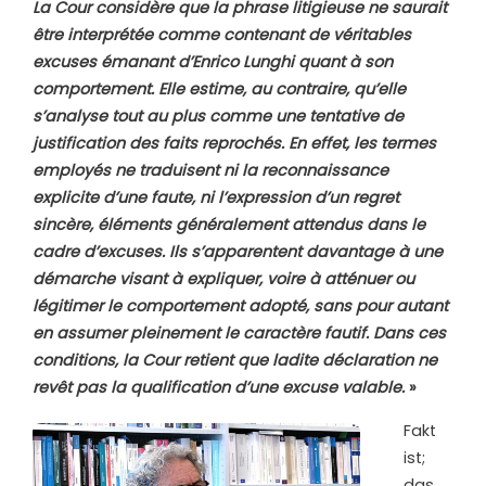
La Cour considère que la phrase litigieuse ne saurait
être interprétée comme contenant de véritables
excuses émanant d’Enrico Lunghi quant à son
comportement. Elle estime, au contraire, qu’elle
s’analyse tout au plus comme une tentative de
justification des faits reprochés. En effet, les termes
employés ne traduisent ni la reconnaissance
explicite d’une faute, ni l’expression d’un regret
sincère, éléments généralement attendus dans le
cadre d’excuses. Ils s’apparentent davantage à une
démarche visant à expliquer, voire à atténuer ou
légitimer le comportement adopté, sans pour autant
en assumer pleinement le caractère fautif. Dans ces
conditions, la Cour retient que ladite déclaration ne
revêt pas la qualification d’une excuse valable.
»
Fakt
ist;
das