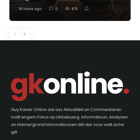
16 hours ago
0
875
Guy Kaiser Online dat ass Aktualitéit an Commentairen
matt engem Fokus op Lëtzebuerg. Informatioun, Analysen
an Hannergrond Informatiounen déi der soss wäit siche
gitt.