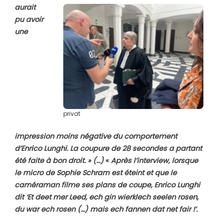
aurait
pu avoir
une
privat
impression moins négative du comportement
d’Enrico Lunghi. La coupure de 28 secondes a partant
été faite à bon droit. » (…)
«
Après l’interview, lorsque
le micro de Sophie Schram est éteint et que le
caméraman filme ses plans de coupe, Enrico Lunghi
dit ‘Et deet mer Leed, ech gin wierklech seelen rosen,
du war ech rosen (…) mais ech fannen dat net fair !’.