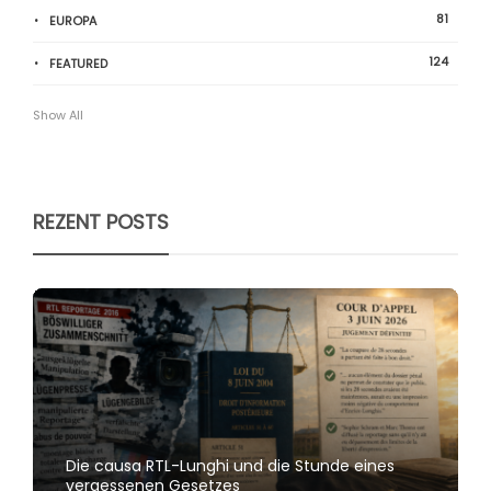
81
EUROPA
124
FEATURED
Show All
REZENT POSTS
Die causa RTL-Lunghi und die Stunde eines
vergessenen Gesetzes