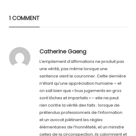
1 COMMENT
Catherine Gaeng
L’empilement d’affirmations ne produit pas
une vérité, pas même lorsque une
sentence vient le couronner. Cette dernière
n’étant qu’une appréciation humaine – et
on sait bien que « tous jugements en gros
sont lâches et imparfaits » – elle ne peut
rien contre la vérité des faits : lorsque de
prétendus professionnels de l’information
et un avocat piétinent les règles
élémentaires de l’honnêteté, et un ministre
celles de la circonspection, ils calomnient et