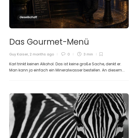
Gesellschaft
Das Gourmet-Menü
Guy Kaiser
,
2 months ago
0
3 min
Karl trinkt keinen Alkohol. Das ist keine große Sache, denkt er.
Man kann ja einfach ein Mineralwasser bestellen. An diesem...