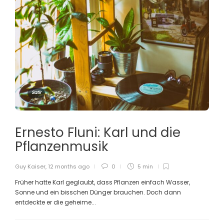
Satir
Ernesto Fluni: Karl und die
Pflanzenmusik
Guy Kaiser
,
12 months ago
0
5 min
Früher hatte Karl geglaubt, dass Pflanzen einfach Wasser,
Sonne und ein bisschen Dünger brauchen. Doch dann
entdeckte er die geheime...