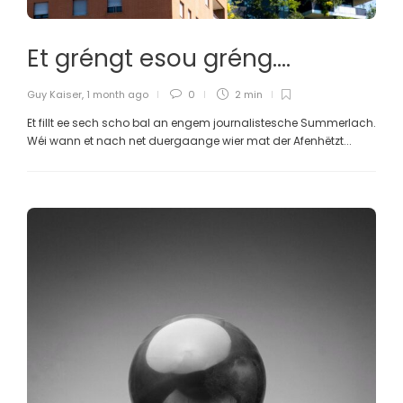
Et gréngt esou gréng….
Guy Kaiser
,
1 month ago
0
2 min
Et fillt ee sech scho bal an engem journalistesche Summerlach.
Wéi wann et nach net duergaange wier mat der Afenhëtzt...