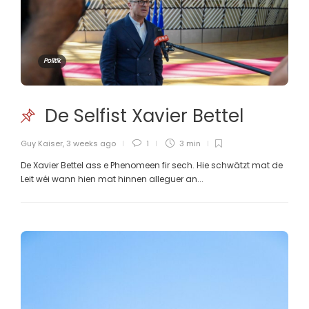
Politik
De Selfist Xavier Bettel
Guy Kaiser
,
3 weeks ago
1
3 min
De Xavier Bettel ass e Phenomeen fir sech. Hie schwätzt mat de
Leit wéi wann hien mat hinnen alleguer an...