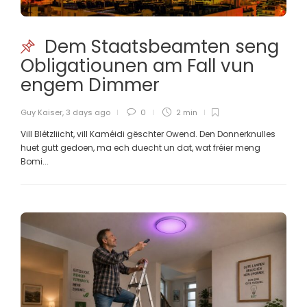
Dem Staatsbeamten seng
Obligatiounen am Fall vun
engem Dimmer
Guy Kaiser
,
3 days ago
0
2 min
Vill Blétzliicht, vill Kaméidi gëschter Owend. Den Donnerknulles
huet gutt gedoen, ma ech duecht un dat, wat fréier meng
Bomi...