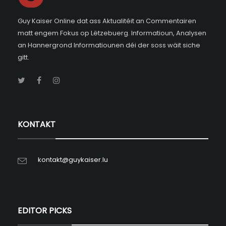
Guy Kaiser Online dat ass Aktualitéit an Commentairen
matt engem Fokus op Lëtzebuerg. Informatioun, Analysen
an Hannergrond Informatiounen déi der soss wäit siche
gitt.
KONTAKT
kontakt@guykaiser.lu
EDITOR PICKS