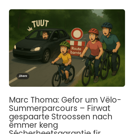
Divers
Marc Thoma: Gefor um Vëlo-
Summerparcours – Firwat
gespaarte Stroossen nach
ëmmer keng
Sécherheetsgarantie fir