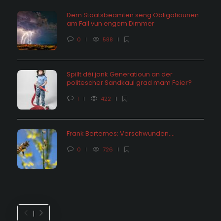
Dem Staatsbeamten seng Obligatiounen
am Fall vun engem Dimmer
0
588
Spillt déi jonk Generatioun an der
politescher Sandkaul grad mam Feier?
1
422
Frank Bertemes: Verschwunden….
0
726