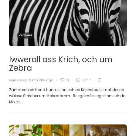
Featured
Iwwerall ass Krich, och um
Zebra
Guy Kaiser
,
9 months ago
0
3 min
Zanter ech en Hond hunn, stinn ech op Krichsfouss mat deene
wäisse Strécher um Makadamm. Reegelméisseg stinn ech do
Moies...