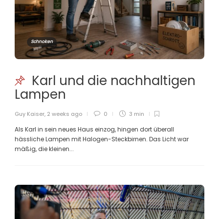
Schnoken
Karl und die nachhaltigen
Lampen
Guy Kaiser
,
2 weeks ago
0
3 min
Als Karl in sein neues Haus einzog, hingen dort überall
hässliche Lampen mit Halogen-Steckbirnen. Das Licht war
mäßig, die kleinen...