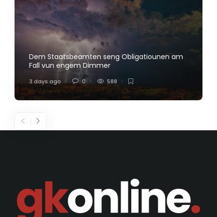
Dem Staatsbeamten seng Obligatiounen am
Fall vun engem Dimmer
3 days ago
0
588