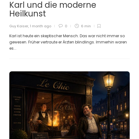
Karl und die moderne
Heilkunst
Guy Kaiser
,
1 month ago
0
6 min
Karl ist heute ein skeptischer Mensch. Das war nicht immer so
gewesen. Früher vertraute er Ärzten blindlings. Immerhin waren
es...