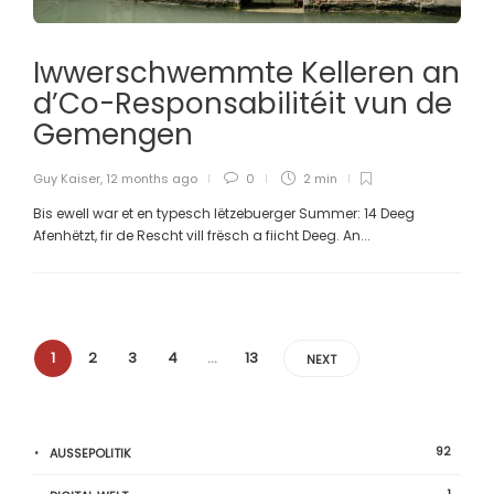
Iwwerschwemmte Kelleren an
d’Co-Responsabilitéit vun de
Gemengen
Guy Kaiser
,
12 months ago
0
2 min
Bis ewell war et en typesch lëtzebuerger Summer: 14 Deeg
Afenhëtzt, fir de Rescht vill frësch a fiicht Deeg. An...
1
2
3
4
…
13
NEXT
92
AUSSEPOLITIK