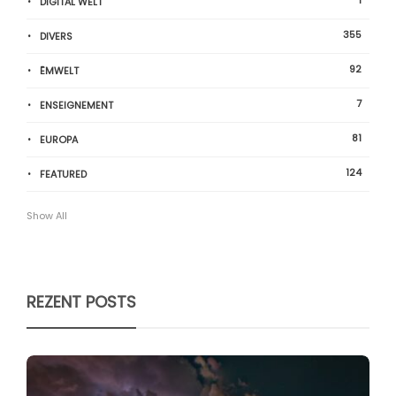
1
DIGITAL WELT
355
DIVERS
92
ËMWELT
7
ENSEIGNEMENT
81
EUROPA
124
FEATURED
Show All
REZENT POSTS