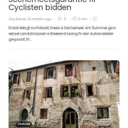
Cyclisten bidden
Guy Kaiser
,
12 months ago
0
2 min
D’Iddi kléngt no Fräizäit, Freed a Sécherheet: Am Summer ginn
eenzel Landstroossen e Weekend laang fir den Autosverkéier
gespaart, fir...
Featured