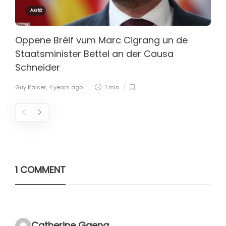
Justiz
Oppene Bréif vum Marc Cigrang un de
Staatsminister Bettel an der Causa
Schneider
Guy Kaiser
,
4 years ago
1 min
1 COMMENT
Catherine Gaeng