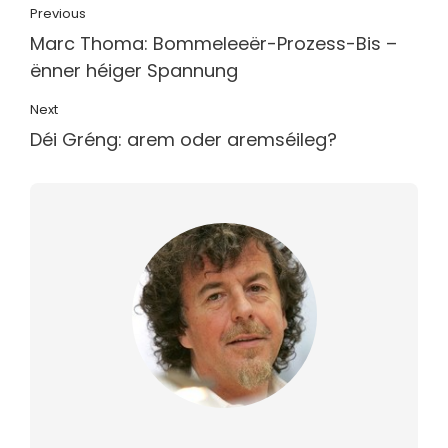
Previous
Marc Thoma: Bommeleeër-Prozess-Bis –
ënner héiger Spannung
Next
Déi Gréng: arem oder aremséileg?