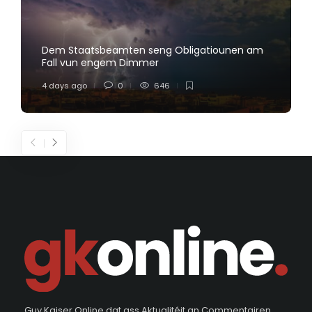
Dem Staatsbeamten seng Obligatiounen am
Fall vun engem Dimmer
4 days ago
0
646
Guy Kaiser Online dat ass Aktualitéit an Commentairen