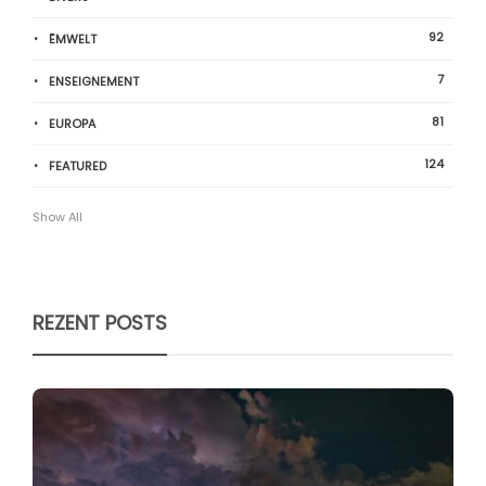
92
ËMWELT
7
ENSEIGNEMENT
81
EUROPA
124
FEATURED
Show All
REZENT POSTS