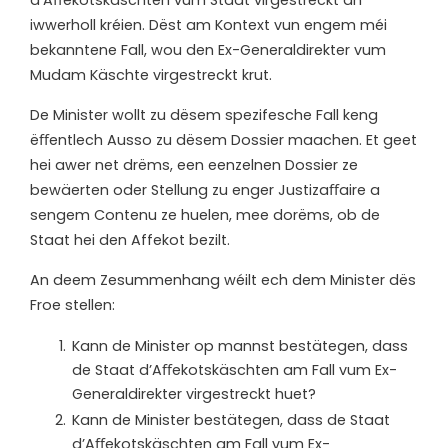
iwwerholl kréien. Dëst am Kontext vun engem méi
bekanntene Fall, wou den Ex-Generaldirekter vum
Mudam Käschte virgestreckt krut.
De Minister wollt zu dësem spezifesche Fall keng
ë
ﬀ
entlech Ausso zu dësem Dossier maachen. Et geet
hei awer net drëms, een eenzelnen Dossier ze
bewäerten oder Stellung zu enger Justiza
ﬀ
aire a
sengem Contenu ze huelen, mee dorëms, ob de
Staat hei den Affekot bezilt.
An deem Zesummenhang wéilt ech dem Minister dës
Froe
stellen:
Kann de Minister op mannst bestätegen, dass
de Staat d’A
ﬀ
ekotskäschten am Fall vum Ex-
Generaldirekter virgestreckt huet?
Kann de Minister bestätegen, dass de Staat
d’A
ﬀ
ekotskäschten am Fall vum Ex-