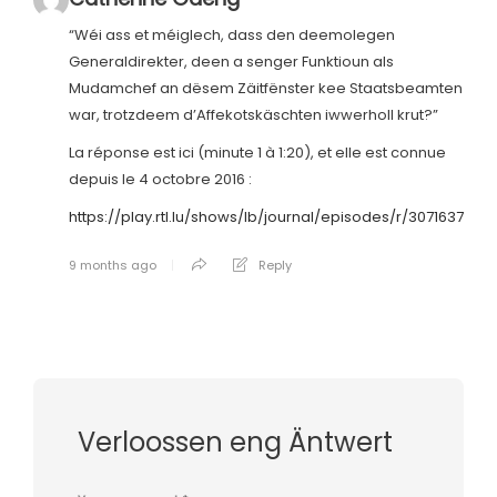
“Wéi ass et méiglech, dass den deemolegen
Generaldirekter, deen a senger Funktioun als
Mudamchef an dësem Zäitfënster kee Staatsbeamten
war, trotzdeem d’Affekotskäschten iwwerholl krut?”
La réponse est ici (minute 1 à 1:20), et elle est connue
depuis le 4 octobre 2016 :
https://play.rtl.lu/shows/lb/journal/episodes/r/3071637
9 months ago
Reply
Verloossen eng Äntwert