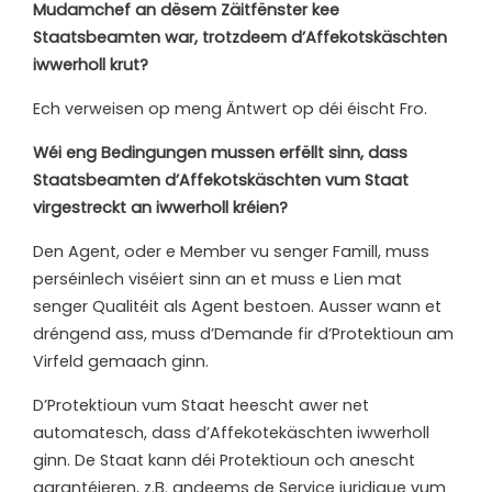
Mudamchef an dësem Zäitfënster kee
Staatsbeamten war, trotzdeem d’Affekotskäschten
iwwerholl krut?
Ech
verweisen
op
meng
Äntwert
op
déi
éischt
Fro.
Wéi
eng
Bedingungen
mussen
erfëllt
sinn,
dass
Staatsbeamten
d’Affekotskäschten
vum
Staat
virgestreckt an iwwerholl kréien?
Den
Agent,
oder
e
Member
vu
senger
Famill,
muss
perséinlech
viséiert sinn
an
et
muss
e
Lien mat
senger Qualitéit als Agent bestoen. Ausser wann et
dréngend ass, muss
d’Demande
fir
d’Protektioun
am
Virfeld
gemaach
ginn.
D’Protektioun vum Staat heescht awer net
automatesch, dass d’Affekotekäschten
iwwerholl
ginn.
De
Staat
kann
déi
Protektioun
och
anescht
garantéieren,
z.B.
andeems
de Service
juridique vum