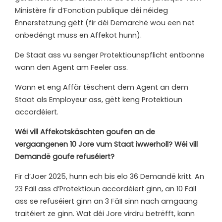
Ministère
fir
d’Fonction publique déi néideg
Ënnerstëtzung
gëtt (fir
déi
Demarchë
wou
een
net
onbedéngt muss
en
Affekot
hunn).
De
Staat
ass
vu senger
Protektiounspflicht
entbonne
wann
den
Agent
am
Feeler
ass.
Wann et eng Affär tëschent dem Agent an dem
Staat als Employeur ass, gëtt keng Protektioun
accordéiert.
Wéi
vill Affekotskäschten goufen
an de
vergaangenen
10
Jore
vum Staat iwwerholl?
Wéi vill
Demandë goufe refuséiert?
Fir d’Joer 2025, hunn ech bis elo 36 Demandë kritt. An
23 FäII ass d’Protektioun
accordéiert
ginn,
an
10 Fäll
ass
se refuséiert
ginn an 3
FäII
sinn
nach
amgaang
traitéiert
ze
ginn. Wat déi Jore virdru betrëfft, kann