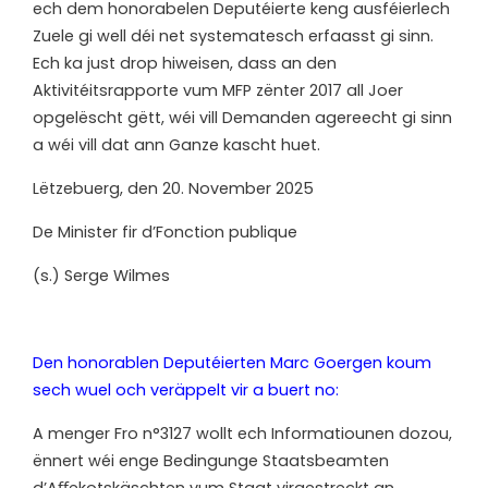
ech dem honorabelen Deputéierte keng
ausféierlech
Zuele
gi well
déi
net systematesch
erfaasst
gi
sinn.
Ech
ka
just
drop
hiweisen,
dass an den
Aktivitéitsrapporte vum MFP zënter 2017 all Joer
opgelëscht gëtt, wéi vill
Demanden
agereecht
gi
sinn
a
wéi
vill
dat
ann
Ganze
kascht
huet.
Lëtzebuerg, den 20. November 2025
De Minister fir d’Fonction publique
(s.) Serge
Wilmes
Den honorablen Deputéierten Marc Goergen koum
sech wuel och veräppelt vir a buert no:
A menger Fro n°3127 wollt ech Informatiounen dozou,
ënnert wéi enge Bedingunge Staatsbeamten
d’A
ﬀ
ekotskäschten vum Staat virgestreckt an