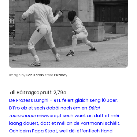
Image by
Ben Kerckx
from
Pixabay
Bäitragsopruff:
2,794
De Prozess Lunghi – RTL feiert gläich seng 10 Joer.
D’Fro ob et sech dobäi nach ëm en
Délai
raisonnable
eriwweregt sech wuel, an datt et méi
laang dauert, datt et méi an de Portmonni schléit.
Och beim Papa Staat, well déi ëffentlech Hand