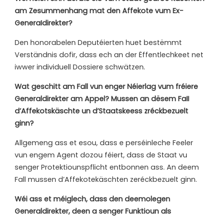
am Zesummenhang mat den Affekote vum Ex-
GeneraIdirekter?
Den honorabelen Deputéierten huet bestëmmt
Verständnis dofir, dass ech an der
Ëffentlechkeet
net
iwwer
individuell Dossiere schwätzen.
Wat
geschitt
am
Fall
vun
enger
Néierlag
vum
fréiere
Generaldirekter
am
Appel? Mussen
an dësem FaII
d’Affekotskäschte un d’Staatskeess zréckbezuelt
ginn?
Allgemeng
ass
et
esou, dass e
perséinleche
Feeler
vun
engem
Agent dozou
féiert, dass de
Staat vu
senger Protektiounspflicht entbonnen ass. An deem
Fall mussen d’Affekotekäschten zeréckbezuelt ginn.
Wéi ass et méiglech, dass den deemolegen
Generaldirekter, deen a senger Funktioun als