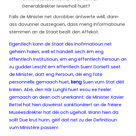
Generaldirekter iwwerholl huet?
Falls de Minister net dorobber äntwerte wëll, dann
ass dovunner auszegoen, dass meng Informatioune
stëmmen an de Staat bezilt den Affekot.
Eigentlech kann de Staat dës Inofrmatioun net
geheim halen, well et handelt sech èm eng
ëffentlech Institutioun, ëm eng ëffentlech Persoun an
zu gudder Lescht ëm ëffentlech Suen! Donieft seet
de Minister, datt eng Persoun, déi eng fate
personnelle gemaach huet,
keng
Suen vum Stat déit
kréien. Abé, den Hàr Lunghi huet esou ee Feeler
gemaach an deen och unerkannt: de Minister Xavier
Bettel hat hien dowéinst sanktionéiert an de fréiere
Muséesdirekter hat déi och ugeholl. Wann hien da
sollt Due krut hunn, géif dat net zu der Definitioun
vum Ministère passen!