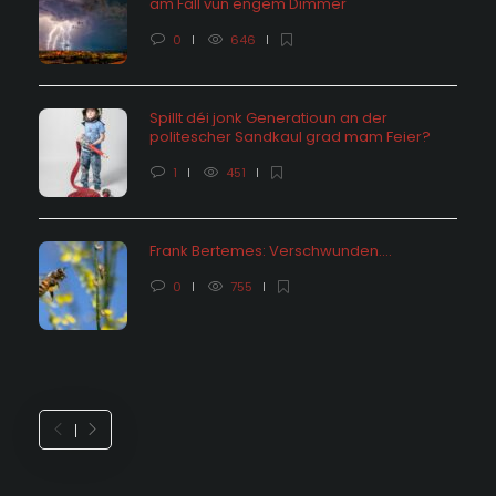
am Fall vun engem Dimmer
0
646
Spillt déi jonk Generatioun an der
politescher Sandkaul grad mam Feier?
1
451
Frank Bertemes: Verschwunden….
0
755