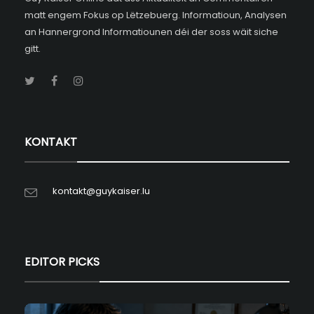
matt engem Fokus op Lëtzebuerg. Informatioun, Analysen
an Hannergrond Informatiounen déi der soss wäit siche
gitt.
KONTAKT
kontakt@guykaiser.lu
EDITOR PICKS