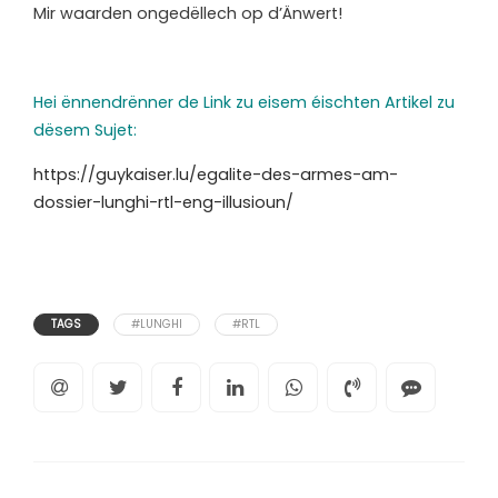
Mir waarden ongedëllech op d’Änwert!
Hei ënnendrënner de Link zu eisem éischten Artikel zu
dësem Sujet:
https://guykaiser.lu/egalite-des-armes-am-
dossier-lunghi-rtl-eng-illusioun/
TAGS
#LUNGHI
#RTL