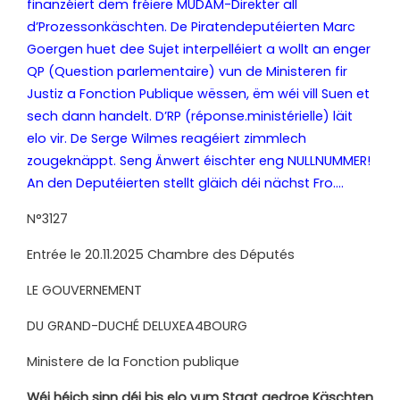
finanzéiert dem fréiere MUDAM-Direkter all
d’Prozessonkäschten. De Piratendeputéierten Marc
Goergen huet dee Sujet interpelléiert a wollt an enger
QP (Question parlementaire) vun de Ministeren fir
Justiz a Fonction Publique wëssen, ëm wéi vill Suen et
sech dann handelt. D’RP (réponse.ministérielle) läit
elo vir. De Serge Wilmes reagéiert zimmlech
zougeknäppt. Seng Änwert éischter eng NULLNUMMER!
An den Deputéierten stellt gläich déi nächst Fro….
N°3127
Entrée le 20.11.2025 Chambre des Députés
LE GOUVERNEMENT
DU GRAND-DUCHÉ
DELUXEA4BOURG
Ministere de la Fonction publique
Wéi héich sinn déi bis elo vum Staat gedroe Käschten