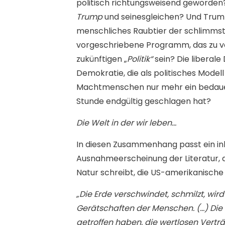
politisch richtungsweisend geworden? 
Trump
und seinesgleichen? Und Trump i
menschliches Raubtier der schlimmsten
vorgeschriebene Programm, das zu v
zukünftigen „
Politik“
sein? Die liberal
Demokratie, die als politisches Model
Machtmenschen nur mehr ein bedauer
Stunde endgültig geschlagen hat?
Die Welt in der wir leben…
In diesen Zusammenhang passt ein inha
Ausnahmeerscheinung der Literatur, 
Natur schreibt, die US-amerikanische 
„Die Erde verschwindet, schmilzt, w
Gerätschaften der Menschen. (…) Die 
getroffen haben, die wertlosen Vert