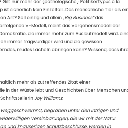
Gilt nur mehr der (pathologische) Politikertypus à la
st sicherlich kein Einzelfall…Das menschliche Tier als ei
 Art? Soll einzig und allein „
Big Business“
das
erfolgende V-Modell, meint das Vorgehensmodell der
e Demokratie, die immer mehr zum Auslaufmodell wird, ein
l eh immer fragwürdiger wird und die gewissen
ndes, müdes Lächeln abringen kann? Wissend, dass ihr
ltlich mehr als zutreffendes Zitat einer
die in der Wüste lebt und Geschichten über Menschen un
Schriftstellerin
Joy Williams
:
ird weggeschwemmt, begraben unter den Intrigen und
widerwilligen Vereinbarungen, die wir mit der Natur
räge und knauserigen Schutzbeschlüsse, werden in