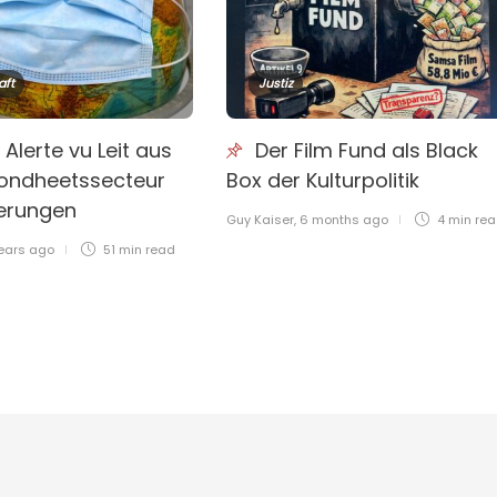
aft
Justiz
 Alerte vu Leit aus
Der Film Fund als Black
ndheetssecteur
Box der Kulturpolitik
ierungen
Guy Kaiser
,
6 months ago
4 min
re
ears ago
51 min
read