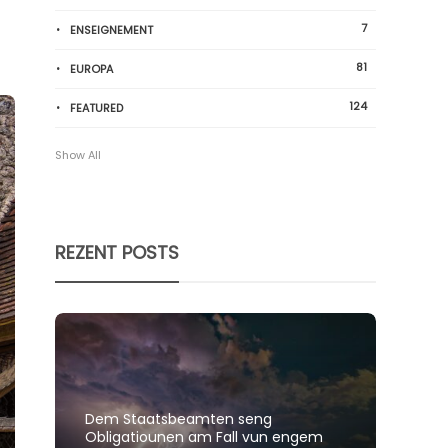
7
ENSEIGNEMENT
81
EUROPA
124
FEATURED
Show All
REZENT POSTS
Dem Staatsbeamten seng
Spillt
Obligatiounen am Fall vun engem
polit