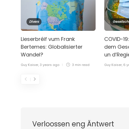
Divers
Gesellsch
Lieserbréif vum Frank
COVID-19:
Bertemes: Globalisierter
dem Geso
Wandel?
un d’Reg
Guy Kaiser
,
3 years ago
3 min
read
Guy Kaiser
,
6 y
Verloossen eng Äntwert