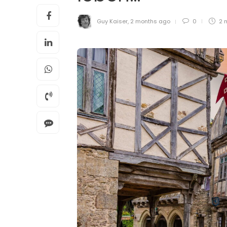
Guy Kaiser
,
2 months ago
0
2 