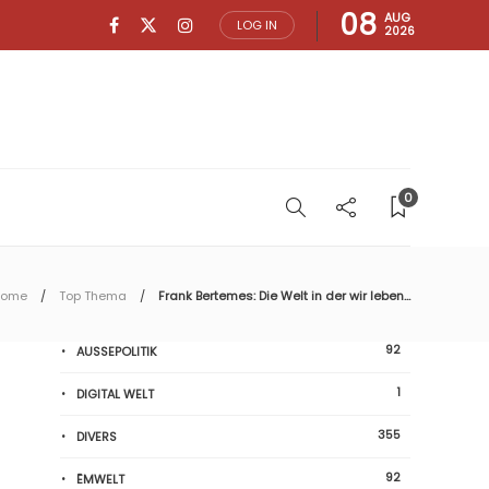
08
AUG
LOG IN
2026
0
Home
Top Thema
Frank Bertemes: Die Welt in der wir leben…
92
AUSSEPOLITIK
1
DIGITAL WELT
355
DIVERS
92
ËMWELT