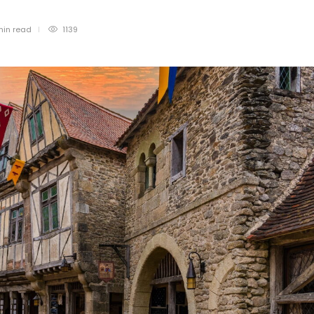
min
read
1139