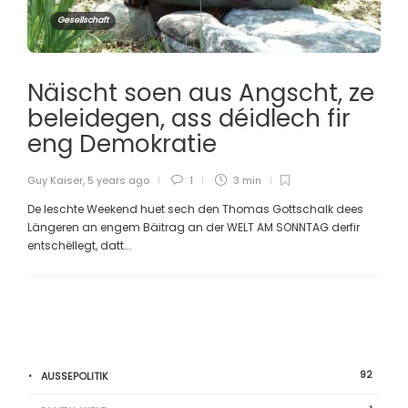
Gesellschaft
Näischt soen aus Angscht, ze
beleidegen, ass déidlech fir
eng Demokratie
Guy Kaiser
,
5 years ago
1
3 min
De leschte Weekend huet sech den Thomas Gottschalk dees
Längeren an engem Bäitrag an der WELT AM SONNTAG derfir
entschëllegt, datt...
92
AUSSEPOLITIK