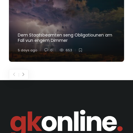
Dem Staatsbeamten seng Obligatiounen am
Fall vun engem Dimmer
5 days ago
0
653