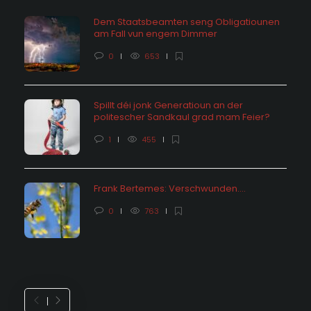
Dem Staatsbeamten seng Obligatiounen
am Fall vun engem Dimmer
0
653
Spillt déi jonk Generatioun an der
politescher Sandkaul grad mam Feier?
1
455
Frank Bertemes: Verschwunden….
0
763