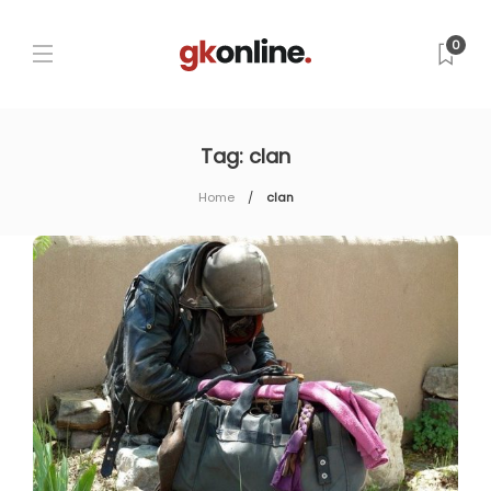
0
Tag:
clan
Home
clan