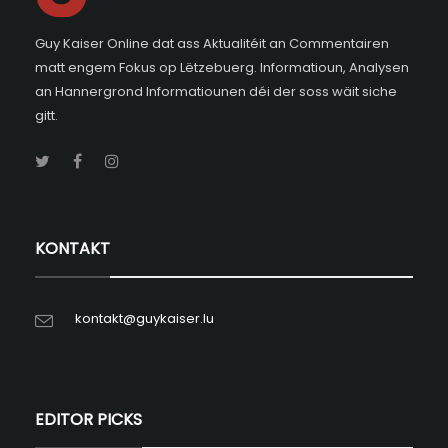
Guy Kaiser Online dat ass Aktualitéit an Commentairen
matt engem Fokus op Lëtzebuerg. Informatioun, Analysen
an Hannergrond Informatiounen déi der soss wäit siche
gitt.
KONTAKT
kontakt@guykaiser.lu
EDITOR PICKS