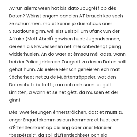
A
virun allem: ween hat bis dato Zougrëff op dës
Daten? Wéinst engem banalen AT brauch kee sech
ze schummen, ma et kënne jo duerchaus aner
Situatioune ginn, wéi eist Beispill um Ufank vun der
Affaire (Mëtt Abrëll) gewisen huet: Jugendsënnen,
déi een als Erwuessenen net méi onbedéngt géing
widderhuelen. An do wäer et ëmsou méi krass, wann
bei der Police jiddereen Zougrëff zu dësen Daten sollt
gehat hunn. Als eelere Mënsch gehéieren ech mat
Sécherheet net zu de Muértentrëppeler, wat den
Dateschutz betrëfft; ma och ech soen: et gëtt
Limitten, a wann et se net gëtt, da mussen et der
ginn!
Dës Iwwerleeungen ënnersträichen, datt et
muss
zu
enger Enquëtekommissioun kommen: et huet een
d’Ëffentlechkeet op déi eng oder aner Manéier
“bespëtzelt”, da soll d’Ëffentlechkeet och elo