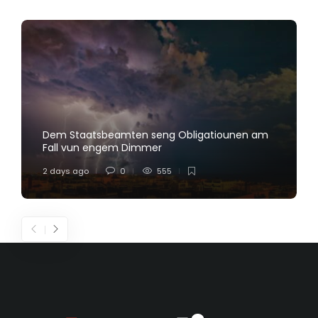
Dem Staatsbeamten seng Obligatiounen am
Fall vun engem Dimmer
2 days ago
0
555