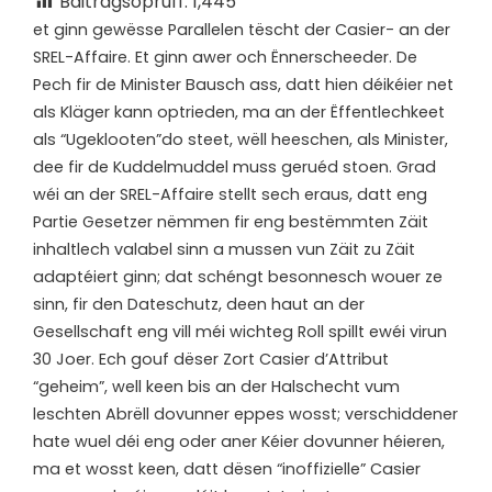
Bäitragsopruff:
1,445
e
t ginn gewësse Parallelen tëscht der Casier- an der
SREL-Affaire. Et ginn awer och Ënnerscheeder. De
Pech fir de Minister Bausch ass, datt hien déikéier net
als Kläger kann optrieden, ma an der Ëffentlechkeet
als “Ugeklooten”do steet, wëll heeschen, als Minister,
dee fir de Kuddelmuddel muss geruéd stoen. Grad
wéi an der SREL-Affaire stellt sech eraus, datt eng
Partie Gesetzer nëmmen fir eng bestëmmten Zäit
inhaltlech valabel sinn a mussen vun Zäit zu Zäit
adaptéiert ginn; dat schéngt besonnesch wouer ze
sinn, fir den Dateschutz, deen haut an der
Gesellschaft eng vill méi wichteg Roll spillt ewéi virun
30 Joer. Ech gouf dëser Zort Casier d’Attribut
“geheim”, well keen bis an der Halschecht vum
leschten Abrëll dovunner eppes wosst; verschiddener
hate wuel déi eng oder aner Kéier dovunner héieren,
ma et wosst keen, datt dësen “inoffizielle” Casier