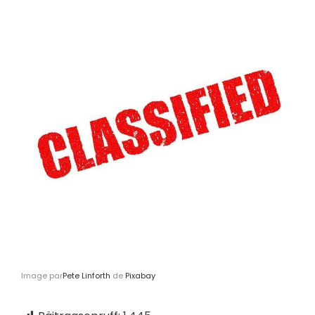
Image par
Pete Linforth
de
Pixabay