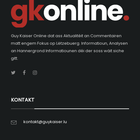
Guy Kaiser Online dat ass Aktualitéit an Commentairen
matt engem Fokus op Lëtzebuerg. Informatioun, Analysen
an Hannergrond Informatiounen déi der soss wäit siche
gitt.
KONTAKT
kontakt@guykaiser.lu