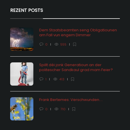
REZENT POSTS
Dem Staatsbeamten seng Obligatiounen
am Fall vun engem Dimmer
0
555
Spillt déi jonk Generatioun an der
politescher Sandkaul grad mam Feier?
1
413
Frank Bertemes: Verschwunden….
0
710