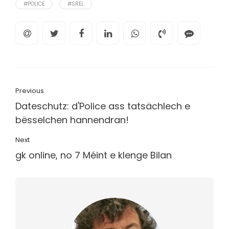
#POLICE
#SREL
Previous
Dateschutz: d'Police ass tatsächlech e
bësselchen hannendran!
Next
gk online, no 7 Méint e klenge Bilan