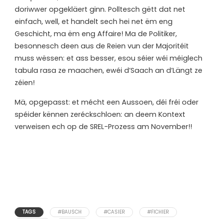
doriwwer opgekläert ginn. Polltesch gëtt dat net
einfach, well, et handelt sech hei net ëm eng
Geschicht, ma ëm eng Affaire! Ma de Politiker,
besonnesch deen aus de Reien vun der Majoritéit
muss wëssen: et ass besser, esou séier wéi méiglech
tabula rasa ze maachen, ewéi d’Saach an d’Längt ze
zéien!
Mä, opgepasst: et mécht een Aussoen, déi fréi oder
spéider kënnen zeréckschloen: an deem Kontext
verweisen ech op de SREL-Prozess am November!!
TAGS
#BAUSCH
#CASIER
#FICHIER