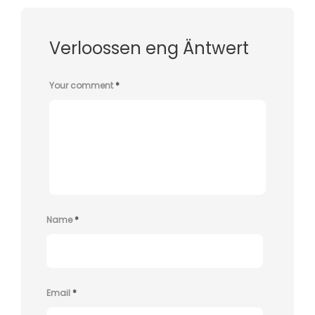
Verloossen eng Äntwert
Your comment
*
Name
*
Email
*