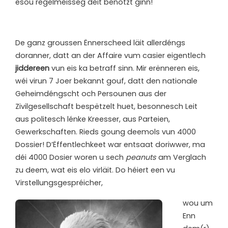
esou regelméisseg déit benotzt ginn!
D
e ganz groussen Ënnerscheed läit allerdéngs
doranner, datt an der Affaire vum casier eigentlech
jiddereen
vun eis ka betraff sinn. Mir erënneren eis,
wéi virun 7 Joer bekannt gouf, datt den nationale
Geheimdéngscht och Persounen aus der
Zivilgesellschaft bespëtzelt huet, besonnesch Leit
aus politesch lénke Kreesser, aus Parteien,
Gewerkschaften. Rieds goung deemols vun 4000
Dossier! D’Ëffentlechkeet war entsaat doriwwer, ma
déi 4000 Dosier woren u sech
peanuts
am Verglach
zu deem, wat eis elo virläit. Do héiert een vu
Virstellungsgespréicher,
wou um
Enn