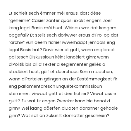
E
t schielt sech ëmmer méi eraus, datt dëse
“geheime” Casier zanter quasi exakt engem Joer
keng legal Basis méi huet. Wéisou war dat kengem
opgefall? Et stellt sech doriwwer eraus d’Fro, op dat
“archiv” vun deem fichier iwwerhaapt jemools eng
legal Basis hat? Dovir wier et gutt, wann eng breet
politesch Diskussioun kéint lancéiert ginn: wann
d’Politik bis all d’Texter a Reglementer geliés a
stodéiert huet, géif et duerchaus Sënn maachen,
wann d’Parteien géingen an der Eestëmmegkeet fir
eng parlamentaresch Enquêtekommissioun
stëmmen: virwaat gëtt et dee fichier? Virwat ass e
gutt? Zu wat fir engen Zwecker kann hie benotzt
ginn? Wéi laang däerfen d’Daten doranner gehaale
ginn? Wat soll an Zukunft domatter geschéien?