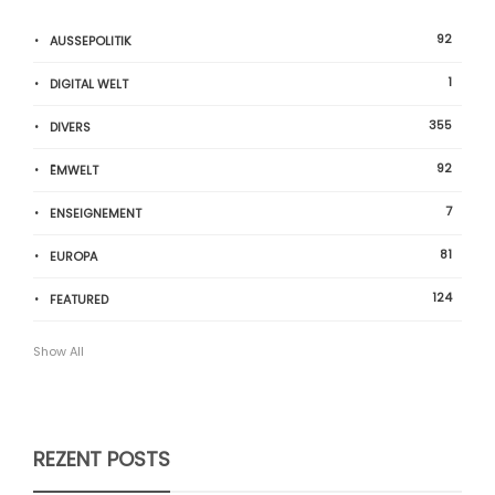
92
AUSSEPOLITIK
1
DIGITAL WELT
355
DIVERS
92
ËMWELT
7
ENSEIGNEMENT
81
EUROPA
124
FEATURED
Show All
REZENT POSTS