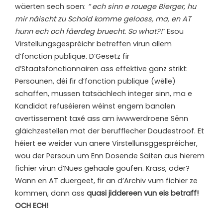
wäerten sech soen:
” ech sinn e rouege Bierger, hu
mir näischt zu Schold komme gelooss, ma, en AT
hunn ech och fäerdeg bruecht. So what?!
” Esou
Virstellungsgespréichr betreffen virun allem
d’fonction publique. D’Gesetz fir
d’Staatsfonctionnairen ass effektive ganz strikt:
Persounen, déi fir d’fonction publique (wëlle)
schaffen, mussen tatsächlech integer sinn, ma e
Kandidat refuséieren wéinst engem banalen
avertissement taxé ass am iwwwerdroene Sënn
gläichzestellen mat der berufflecher Doudestroof. Et
héiert ee weider vun anere Virstellunsggespréicher,
wou der Persoun um Enn Dosende Säiten aus hierem
fichier virun d’Nues gehaale goufen. Krass, oder?
Wann en AT duergeet, fir an d’Archiv vum fichier ze
kommen, dann ass
quasi jiddereen vun eis betraff!
OCH ECH!