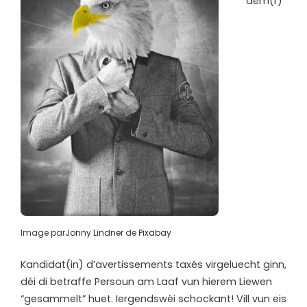
dem(r)
Image par
Jonny Lindner
de
Pixabay
Kandidat(in) d’avertissements taxés virgeluecht ginn,
déi di betraffe Persoun am Laaf vun hierem Liewen
“gesammelt” huet. Iergendswéi schockant! Vill vun eis