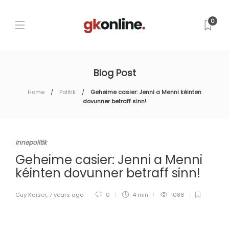
0
Blog Post
Home
Politik
Geheime casier: Jenni a Menni kéinten
dovunner betraff sinn!
Innepolitik
Geheime casier: Jenni a Menni
kéinten dovunner betraff sinn!
Guy Kaiser
,
7 years ago
0
4 min
1086