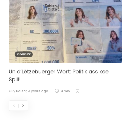
Innepolitik
Un d’Lëtzebuerger Wort: Politik ass kee
Spill!
Guy Kaiser
,
3 years ago
4 min