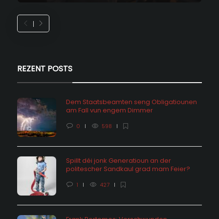
REZENT POSTS
Dem Staatsbeamten seng Obligatiounen
am Fall vun engem Dimmer
0
598
Spillt déi jonk Generatioun an der
politescher Sandkaul grad mam Feier?
1
427