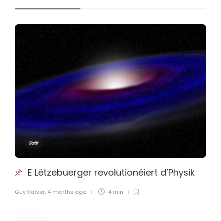
Satir
E Lëtzebuerger revolutionéiert d’Physik
Guy Kaiser
,
4 months ago
4 min