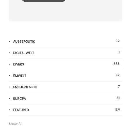
92
AUSSEPOLITIK
1
DIGITAL WELT
355
DIVERS
92
ËMWELT
7
ENSEIGNEMENT
81
EUROPA
124
FEATURED
Show All