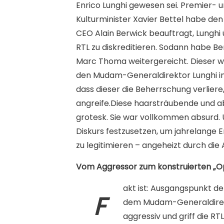
Enrico Lunghi gewesen sei. Premier- 
Kulturminister Xavier Bettel habe den
CEO Alain Berwick beauftragt, Lunghi
RTL zu diskreditieren. Sodann habe B
Marc Thoma weitergereicht. Dieser w
den Mudam-Generaldirektor Lunghi in 
dass dieser die Beherrschung verliere,
angreife.Diese haarsträubende und a
grotesk. Sie war vollkommen absurd. U
Diskurs festzusetzen, um jahrelange
zu legitimieren – angeheizt durch die A
Vom Aggressor zum konstruierten „O
akt ist: Ausgangspunkt de
F
dem Mudam-Generaldirekto
aggressiv und griff die RT