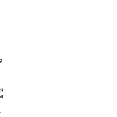
g
ig
it
.