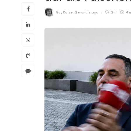
Guy Kaiser
,
2 months ago
2
4 