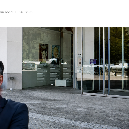
min
read
2585