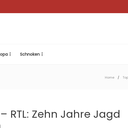
ropa
Schnoken
Home
To
 – RTL: Zehn Jahre Jagd
n