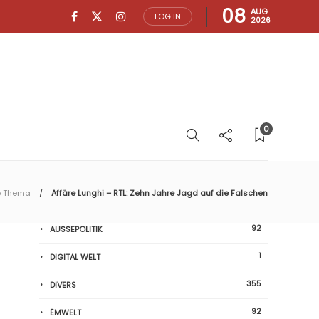
08
AUG
LOG IN
2026
0
p Thema
Affäre Lunghi – RTL: Zehn Jahre Jagd auf die Falschen
92
AUSSEPOLITIK
1
DIGITAL WELT
355
DIVERS
92
ËMWELT