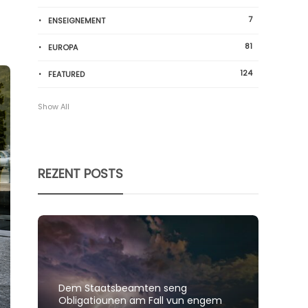
7
ENSEIGNEMENT
81
EUROPA
124
FEATURED
Show All
REZENT POSTS
Dem Staatsbeamten seng
Spillt
Obligatiounen am Fall vun engem
polit