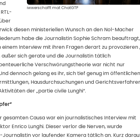
und
iwwerschafft mat ChatGTP
 RTL-
 über
erwick diesen ministeriellen Wunsch an den Nol-Macher
iederum habe die Journalistin Sophie Schram beauftragt,
einem Interview mit ihren Fragen derart zu provozieren 
 außer sich gerate und die Journalistin tätlich
benteuerliche Verschwörungstheorie war nicht nur
nd dennoch gelang es ihr, sich tief genug im öffentliche
 Ermittlungen, Hausdurchsuchungen und Gerichtsverfahre
ktivitäten der „partie civile Lunghi“.
pfer“
r gesamten Causa war ein journalistisches Interview mit
r Enrico Lunghi. Dieser verlor die Nerven, wurde
L-Journalistin vor laufender Kamera tätlich an. Kurz darau