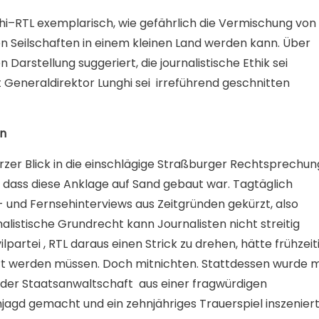
nghi–RTL exemplarisch, wie gefährlich die Vermischung von
len Seilschaften in einem kleinen Land werden kann. Über
 Darstellung suggeriert, die journalistische Ethik sei
 Generaldirektor Lunghi sei
irreführend geschnitten
en
urzer Blick in die einschlägige Straßburger Rechtsprechun
 dass diese Anklage auf Sand gebaut war. Tagtäglich
und Fernsehinterviews aus Zeitgründen gekürzt, also
nalistische Grundrecht kann Journalisten nicht streitig
artei , RTL daraus einen Strick zu drehen, hätte frühzeit
t werden müssen. Doch mitnichten. Stattdessen wurde m
der Staatsanwaltschaft
aus einer fragwürdigen
agd gemacht und ein zehnjähriges Trauerspiel inszeniert