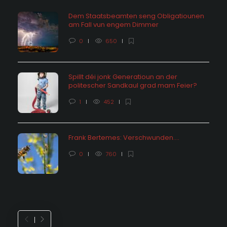
Dem Staatsbeamten seng Obligatiounen
am Fall vun engem Dimmer
0
650
Spillt déi jonk Generatioun an der
politescher Sandkaul grad mam Feier?
1
452
Frank Bertemes: Verschwunden….
0
760