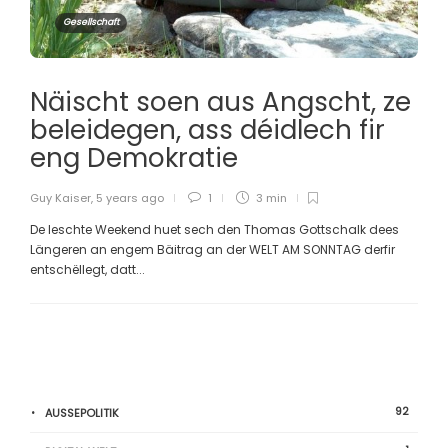
Gesellschaft
Näischt soen aus Angscht, ze
beleidegen, ass déidlech fir
eng Demokratie
Guy Kaiser
,
5 years ago
1
3 min
De leschte Weekend huet sech den Thomas Gottschalk dees
Längeren an engem Bäitrag an der WELT AM SONNTAG derfir
entschëllegt, datt...
92
AUSSEPOLITIK