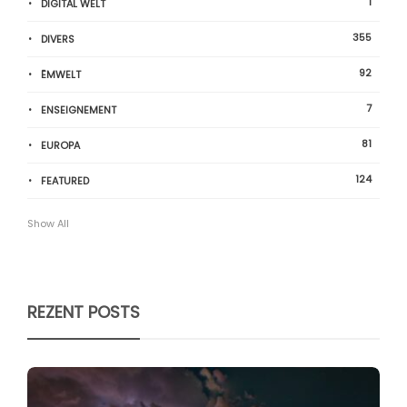
1
DIGITAL WELT
355
DIVERS
92
ËMWELT
7
ENSEIGNEMENT
81
EUROPA
124
FEATURED
Show All
REZENT POSTS