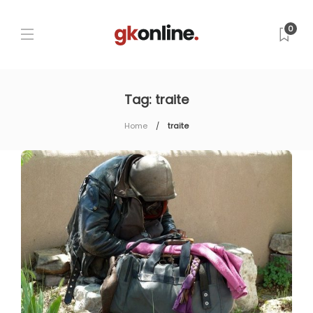
0
Tag:
traite
Home
traite