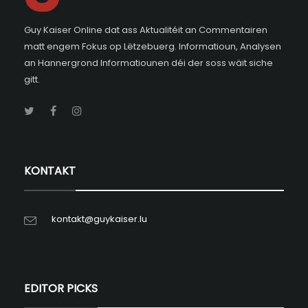
Guy Kaiser Online dat ass Aktualitéit an Commentairen
matt engem Fokus op Lëtzebuerg. Informatioun, Analysen
an Hannergrond Informatiounen déi der soss wäit siche
gitt.
KONTAKT
kontakt@guykaiser.lu
EDITOR PICKS