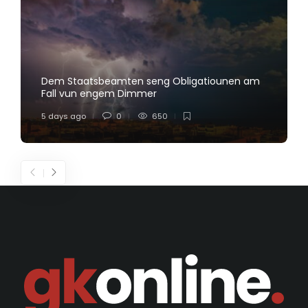
Dem Staatsbeamten seng Obligatiounen am
Fall vun engem Dimmer
5 days ago
0
650