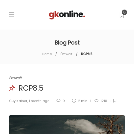
0
Blog Post
Home
Ëmwelt
RCP8.5
Ëmwelt
RCP8.5
Guy Kaiser
,
1 month ago
0
2 min
1218