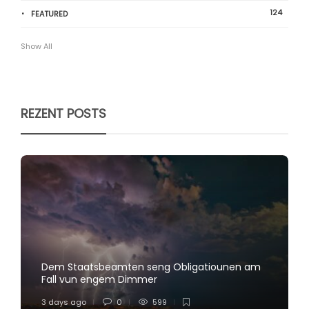
124
FEATURED
Show All
REZENT POSTS
Dem Staatsbeamten seng Obligatiounen am
Fall vun engem Dimmer
3 days ago
0
599