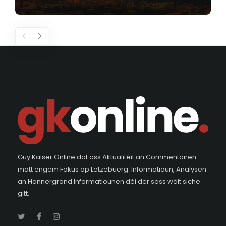
Guy Kaiser Online dat ass Aktualitéit an Commentairen
matt engem Fokus op Lëtzebuerg. Informatioun, Analysen
an Hannergrond Informatiounen déi der soss wäit siche
gitt.