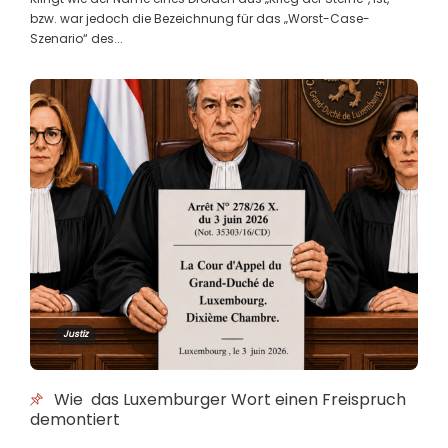
bzw. war jedoch die Bezeichnung für das „Worst-Case-
Szenario“ des...
D’Post erwecht hir verstuerwe
Clienten zu neiem Liewen
Guy Kaiser
,
6 months ago
2 min
Attentat aus der Medezinn op de
Rechtsstaat?
Guy Kaiser
,
6 months ago
4 min
Justiz
Chômage: vu Statistiken an hire
Lektiounen
Guy Kaiser
,
7 months ago
2 min
Wie das Luxemburger Wort einen Freispruch
demontiert