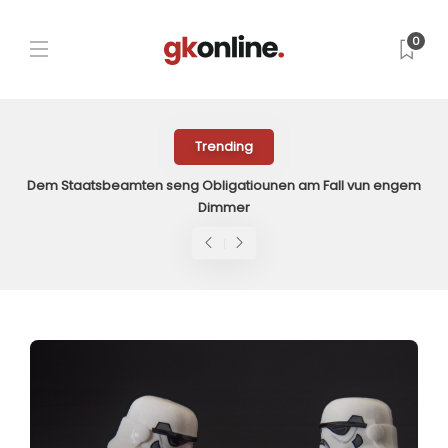
0
Trending
Spillt déi jonk Generatioun an der politescher Sandkaul grad
mam Feier?