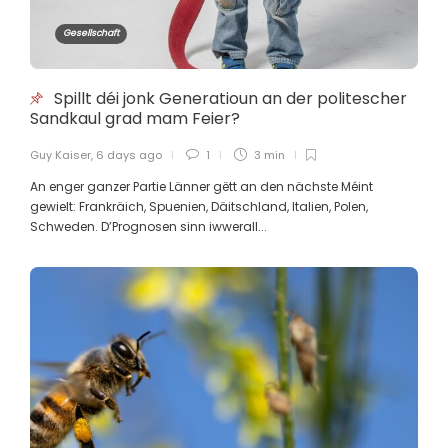
Bankenbetrug in Luxemburg:
Kunden von ihren Banken im Stich
Gesellschaft
gelassen
Guy Kaiser
,
3 months ago
3 min
Spillt déi jonk Generatioun an der politescher
Sandkaul grad mam Feier?
KULT ohne Substanz – Marc Thill
Guy Kaiser
,
6 days ago
1
3 min
und die Ästhetik der
An enger ganzer Partie Länner gëtt an den nächste Méint
Belanglosigkeit
gewielt: Frankräich, Spuenien, Däitschland, Italien, Polen,
Guy Kaiser
,
3 months ago
5 min
Schweden. D’Prognosen sinn iwwerall...
Soll de Google-Projet zu Biissen nei
evaluéiert ginn?
Guy Kaiser
,
3 months ago
3 min
Den OGBL an de Mindestloun,