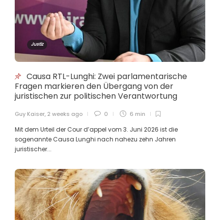
Guy Kaiser
,
3 months ago
4 min
Justiz
D’CSV sicht e Beroder an der
Kommunikatioun
Causa RTL-Lunghi: Zwei parlamentarische
Guy Kaiser
,
4 months ago
4 min
Fragen markieren den Übergang von der
juristischen zur politischen Verantwortung
Guy Kaiser
,
2 weeks ago
0
6 min
Struktur statt Pflaster: Sonst hilft
auch die teuerste Aufbewahrung
Mit dem Urteil der Cour d’appel vom 3. Juni 2026 ist die
des Mindeslohn nichts!
sogenannte Causa Lunghi nach nahezu zehn Jahren
juristischer...
Guy Kaiser
,
4 months ago
4 min
Carlo Bretsch: Fërderung vun der
lëtzebuergescher Sprooch duerch
Motivatioun, Zougänglechkeet an
Alldagspraxis