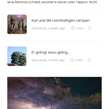
einer Behörde schreibt, erwartet er keinen roten Teppich. Nicht...
Karl und die nachhaltigen Lampen
Affäre Lunghi und der Fall
Deischter
Guy Kaiser
,
2 weeks ago
3 min
Guy Kaiser
,
3 weeks ago
6 min
Et gréngt esou gréng….
De Selfist Xavier Bettel
Guy Kaiser
,
1 month ago
2 min
Guy Kaiser
,
3 weeks ago
3 min
Tischlein-deck-dich!
Guy Kaiser
,
4 weeks ago
2 min