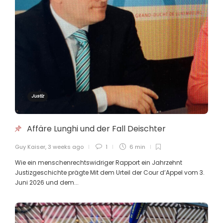
De Kriibsgang bei der LSAP geet
weider
Guy Kaiser
,
4 months ago
2 min
De Xavier Bettel zaubert dem
Justiz
Senegal d’Entwécklungshëllef
ewech
Affäre Lunghi und der Fall Deischter
Guy Kaiser
,
5 months ago
4 min
Guy Kaiser
,
3 weeks ago
1
6 min
Wie ein menschenrechtswidriger Rapport ein Jahrzehnt
Ex -Mudam-Generaldirektor
Justizgeschichte prägte Mit dem Urteil der Cour d’Appel vom 3.
Lunghi und Ehefrau Gaeng
Juni 2026 und dem...
verurteilt
Guy Kaiser
,
5 months ago
4 min