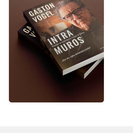
Armseligkeit des Verschweigens
Guy Kaiser
,
2 months ago
6 min
Aufarbeitung der Einschränkungen
von Bürgerrechten während der
Covid-Pandemie
Guy Kaiser
,
2 months ago
2 min
Frank Bertemes: Pestizid-
Bumerang
Guy Kaiser
,
2 months ago
3 min
Causa Lunghi: Ein Sieg des
Rechtsstaats