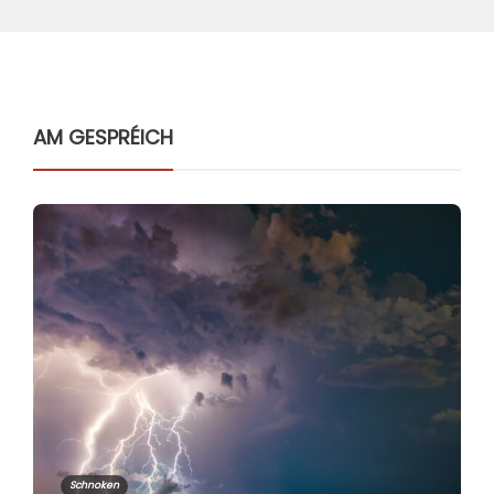
RTL – Film-Fund: Wie aus
Journalismus Hofberichterstattung
wird.
AM GESPRÉICH
Guy Kaiser
,
2 months ago
3 min
Frank Bertemes: Die Welt in der wir
leben…
Guy Kaiser
,
2 months ago
2 min
DER STILLE RUSSE HAT DIE PHYSIK
ZERTRÜMMERT – UND JETZT
BEWEIST ER EUSANIS dTAU MIT
BRUTALER MACHT!
Guy Kaiser
,
2 months ago
4 min
Schnoken