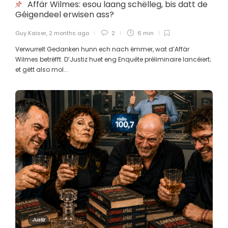
Hypokrisie!
Affär Wilmes: esou laang schëlleg, bis datt de
Géigendeel erwisen ass?
Guy Kaiser
,
8 months ago
3 min
Guy Kaiser
,
2 months ago
2
6 min
Verwurrelt Gedanken hunn ech nach ëmmer, wat d’Affär
Wilmes betrëfft. D’Justiz huet eng Enquête préliminaire lancéiert;
Frank Bertemes: Bommeleeër:
et gëtt also mol...
Keine wichtige Affäre ?
Guy Kaiser
,
8 months ago
3 min
Seltene Erden: Pekings Schalter für
Europas Blackout
Guy Kaiser
,
8 months ago
13 min
Gewerkschaftlech Fuerderungen
ad absurdum?
Justiz