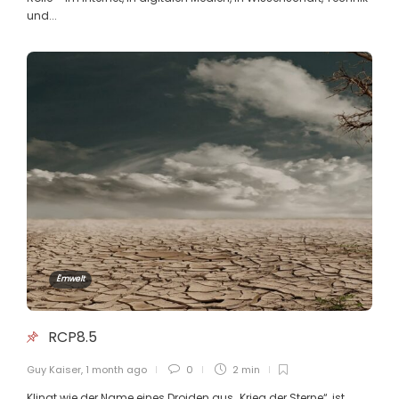
Guy Kaiser
,
6 months ago
6 min
und...
Den Cabinetsdeckel duerch de
bloe Brëll gekuckt
Guy Kaiser
,
6 months ago
3 min
L’ambition technologique du
Luxembourg : vision, illusion et
réalité têtue
Guy Kaiser
,
6 months ago
15 min
Ëmwelt
RCP8.5
Der Mensch im Einheitsschema
Guy Kaiser
,
6 months ago
4 min
Guy Kaiser
,
1 month ago
0
2 min
Klingt wie der Name eines Droiden aus „Krieg der Sterne“, ist,