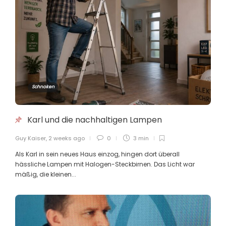
Guy Kaiser
,
4 months ago
2 min
E Lëtzebuerger revolutionéiert
d’Physik
Guy Kaiser
,
4 months ago
4 min
Schnoken
Mutig! Ein Kommentar zur neuen
Karl und die nachhaltigen Lampen
Parteispitze der LSAP von Frank
Bertemes
Guy Kaiser
,
2 weeks ago
0
3 min
Guy Kaiser
,
4 months ago
2 min
Als Karl in sein neues Haus einzog, hingen dort überall
hässliche Lampen mit Halogen-Steckbirnen. Das Licht war
mäßig, die kleinen...
Leserbrief von Alain Jaans: Ghost in
the Villa: Viel Anspruch, kein
Gedächtnis
Guy Kaiser
,
4 months ago
5 min