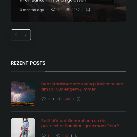
ihren Banken im Stich gelassen
3 months ago
1
1957
REZENT POSTS
Dem Staatsbeamten seng Obligatiounen
am Fall vun engem Dimmer
0
549
Spillt déi jonk Generatioun an der
politescher Sandkaul grad mam Feier?
1
410