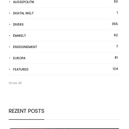
92
AUSSEPOLITIK
1
DIGITAL WELT
355
DIVERS
92
ËMWELT
7
ENSEIGNEMENT
81
EUROPA
124
FEATURED
Show All
REZENT POSTS