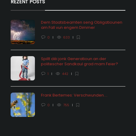
REZENT POSTS
Dem Staatsbeamten seng Obligatiounen
am Fall vun engem Dimmer
0
633
Spillt déi jonk Generatioun an der
politescher Sandkaul grad mam Feier?
1
442
Frank Bertemes: Verschwunden….
0
755