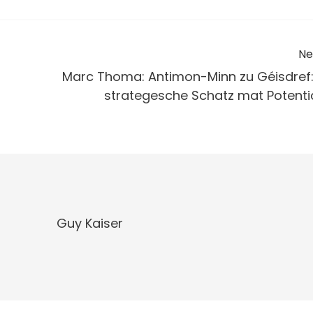
Ne
Marc Thoma: Antimon-Minn zu Géisdref:
strategesche Schatz mat Potentia
Guy Kaiser