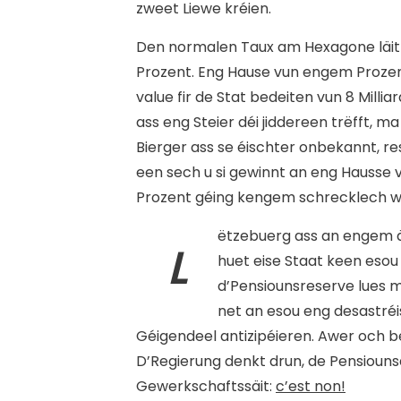
zweet Liewe kréien.
Den normalen Taux am Hexagone läit
Prozent. Eng Hause vun engem Prozen
value fir de Stat bedeiten vun 8 Millia
ass eng Steier déi jiddereen trëfft,
Bierger ass se éischter onbekannt, re
een sech u si gewinnt an eng Hausse
Prozent géing kengem schrecklech w
ëtzebuerg ass an engem ä
L
huet eise Staat keen esou 
d’Pensiounsreserve lues ma
net an esou eng desastréi
Géigendeel antizipéieren. Awer och bei
D’Regierung denkt drun, de Pensioun
Gewerkschaftssäit:
c’est non!