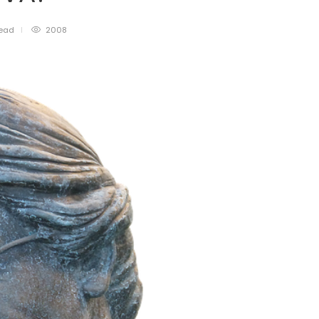
ead
2008