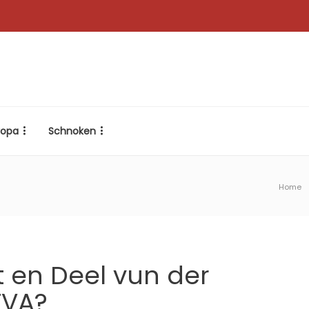
ropa
Schnoken
Home
t en Deel vun der
 TVA?