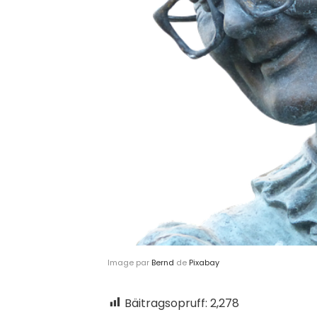
Image par
Bernd
de
Pixabay
Bäitragsopruff:
2,278