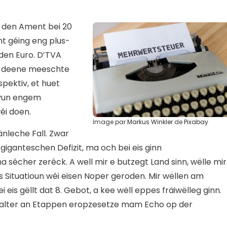
 den Ament bei 20
t géing eng plus-
rden Euro. D’TVA
 ma deene meeschte
spektiv, et huet
 vun engem
éi doen.
Image par
Markus Winkler
de
Pixabay
nleche Fall. Zwar
giganteschen Defizit, ma och bei eis ginn
 sécher zeréck. A well mir e butzegt Land sinn, wëlle mir
s Situatioun wéi eisen Noper geroden. Mir wëllen am
 eis gëllt dat 8. Gebot, a kee wëll eppes fräiwëlleg ginn.
salter an Etappen eropzesetze mam Echo op der