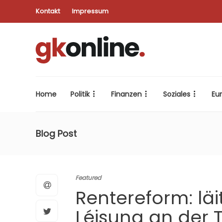
Kontakt
Impressum
Home
Politik
Finanzen
Soziales
Eu
Blog Post
Featured
Rentereform: läi
Léisung an der