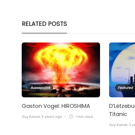
RELATED POSTS
Aussepolitik
Featured
Gaston Vogel: HIROSHIMA
D’Lëtzebu
Titanic
Guy Kaiser
,
5 years ago
1 min
read
Guy Kaiser
,
2 y