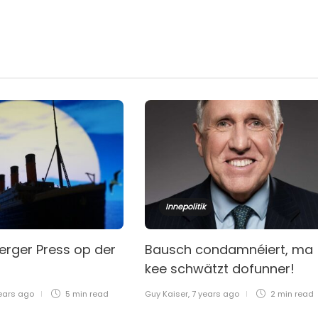
Innepolitik
erger Press op der
Bausch condamnéiert, ma
kee schwätzt dofunner!
ears ago
5 min
read
Guy Kaiser
,
7 years ago
2 min
read