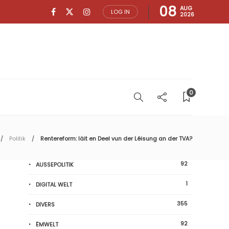
08
AUG
LOG IN
2026
0
Politik
Rentereform: läit en Deel vun der Léisung an der TVA?
92
AUSSEPOLITIK
1
DIGITAL WELT
355
DIVERS
92
ËMWELT