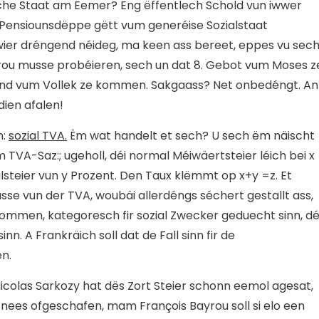
sche Staat am Eemer? Eng ëffentlech Schold vun iwwer
d’Pensiounsdëppe gëtt vum generéise Sozialstaat
ier dréngend néideg, ma keen ass bereet, eppes vu sec
rou musse probéieren, sech un dat 8. Gebot vum Moses z
stand vum Vollek ze kommen. Sakgaass? Net onbedéngt. An
dien afalen!
n:
sozial TVA.
Ëm wat handelt et sech? U sech ëm näischt
TVA-Saz:; ugeholl, déi normal Méiwäertsteier léich bei x
lsteier vun y Prozent. Den Taux klëmmt op x+y =z. Et
se vun der TVA, woubäi allerdéngs séchert gestallt ass,
rakommen, kategoresch fir sozial Zwecker geduecht sinn, dé
nn. A Frankräich soll dat de Fall sinn fir de
n.
 Nicolas Sarkozy hat dës Zort Steier schonn eemol agesat,
e nees ofgeschafen, mam François Bayrou soll si elo een