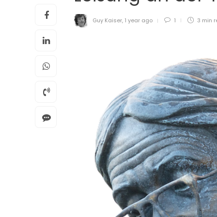
Guy Kaiser
,
1 year ago
1
3 min
r