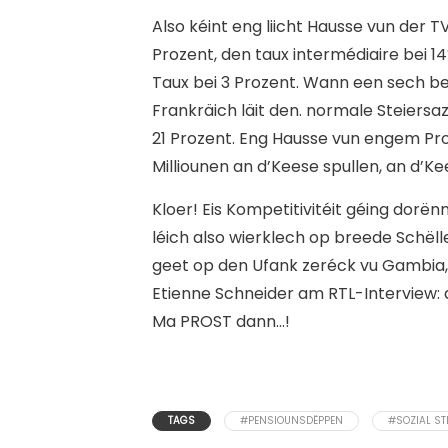
Also kéint eng liicht Hausse vun der 
Prozent, den taux intermédiaire bei 1
Taux bei 3 Prozent. Wann een sech bei
Frankräich läit den. normale Steiersaz
21 Prozent. Eng Hausse vun engem Pro
Milliounen an d’Keese spullen, an d’Ke
Kloer! Eis Kompetitivitéit géing dorën
léich also wierklech op breede Schë
geet op den Ufank zeréck vu Gambia,
Etienne Schneider am RTL-Interview:
Ma PROST dann…!
TAGS
#PENSIOUNSDËPPEN
#SOZIAL ST