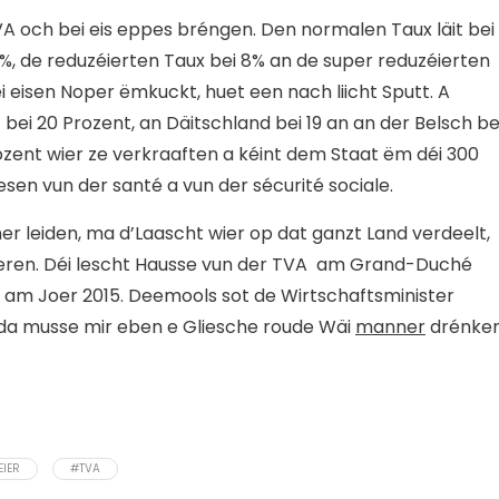
TVA och bei eis eppes bréngen. Den normalen Taux läit bei 
4%, de reduzéierten Taux bei 8% an de super reduzéierten
 eisen Noper ëmkuckt, huet een nach liicht Sputt. A
 bei 20 Prozent, an Däitschland bei 19 an an der Belsch be
zent wier ze verkraaften a kéint dem Staat ëm déi 300
esen vun der santé a vun der sécurité sociale.
ner leiden, ma d’Laascht wier op dat ganzt Land verdeelt,
lleren. Déi lescht Hausse vun der TVA am Grand-Duché
 am Joer 2015. Deemools sot de Wirtschaftsminister
 da musse mir eben e Gliesche roude Wäi
manner
drénken
EIER
#TVA