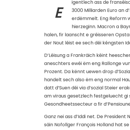
igentlech ass de franséi
E
3000 Milliarden Euro an 
erdëmmelt. Eng Reform w
hierzeginn. Macron a Bay
halen, fir laanscht e gréisseren Op
der Nout léist ee sech déi kéngsten Id
D’Léisung a Frankräich kéint heesche
aneschters ewéi ëm eng Rallonge vum 
Prozent. Da kënnt uewen drop d’Sozia
handelt sech also ëm eng normal Haus
datt d’Suen déi via d’sozial Steier e
am viraus gesetzlech festgeluecht gi si
Gesondheetssecteur a fir d’Pensioune
Ganz nei ass d’Iddi net. De President
säin Nofollger François Holland hat s