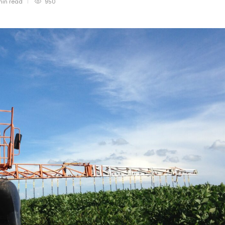
min
read
950