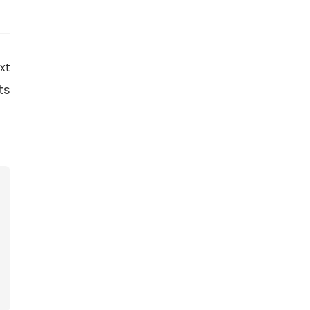
xt
ts