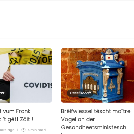
aft
Gesellschaft
if vum Frank
Bréifwiessel tëscht maître
‘t gëtt Zäit !
Vogel an der
Gesondheetsministesch
ears ago
4 min
read