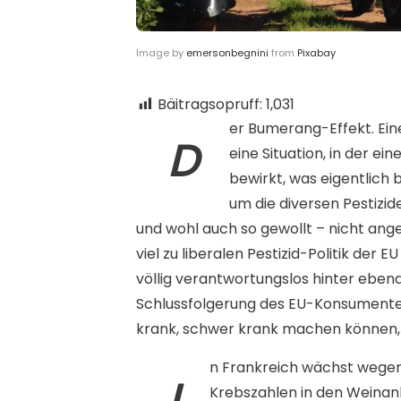
Image by
emersonbegnini
from
Pixabay
Bäitragsopruff:
1,031
er Bumerang-Effekt. Ein
D
eine Situation, in der e
bewirkt, was eigentlich
um die diversen Pestizid
und wohl auch so gewollt – nicht anges
viel zu liberalen Pestizid-Politik der 
völlig verantwortungslos hinter ebendi
Schlussfolgerung des EU-Konsumenten 
krank, schwer krank machen können, d
n Frankreich wächst wegen
I
Krebszahlen in den Weina