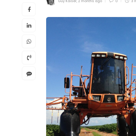
Guy Kaiser
,
2 months ago
0
3 