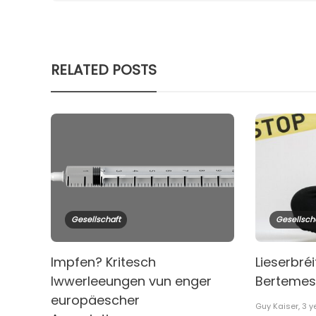
RELATED POSTS
Gesellschaft
Gesellsch
Impfen? Kritesch
Lieserbré
Iwwerleeungen vun enger
Bertemes: 
europäescher
Guy Kaiser
,
3 y