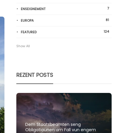
7
ENSEIGNEMENT
81
EUROPA
124
FEATURED
Show All
REZENT POSTS
Dem Staatsbeamten seng
Spillt
Obligatiounen am Fall vun engem
polit