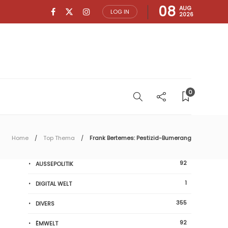
08
AUG
LOG IN
2026
0
Home
Top Thema
Frank Bertemes: Pestizid-Bumerang
92
AUSSEPOLITIK
1
DIGITAL WELT
355
DIVERS
92
ËMWELT