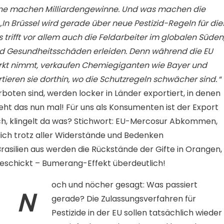
rne machen Milliardengewinne. Und was machen die
 „In Brüssel wird gerade über neue Pestizid-Regeln für die
 trifft vor allem auch die Feldarbeiter im globalen Süden
und Gesundheitsschäden erleiden. Denn während die EU
arkt nimmt, verkaufen Chemiegiganten wie Bayer und
tieren sie dorthin, wo die Schutzregeln schwächer sind.
“
verboten sind, werden locker in Länder exportiert, in denen
 geht das nun mal! Für uns als Konsumenten ist der Export
ch, klingelt da was? Stichwort: EU-Mercosur Abkommen,
ch trotz aller Widerstände und Bedenken
 Brasilien aus werden die Rückstände der Gifte in Orangen,
geschickt – Bumerang-Effekt überdeutlich!
och und nöcher gesagt: Was passiert
N
gerade? Die Zulassungsverfahren für
Pestizide in der EU sollen tatsächlich wieder