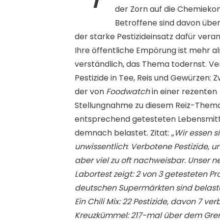
der Zorn auf die Chemieko
Betroffene sind davon über
der starke Pestizideinsatz dafür verant
Ihre öffentliche Empörung ist mehr al
verständlich, das Thema todernst. V
Pestizide in Tee, Reis und Gewürzen: Zw
der von
Foodwatch
in einer rezenten
Stellungnahme zu diesem Reiz-Them
entsprechend getesteten Lebensmit
demnach belastet. Zitat: „
Wir essen s
unwissentlich
:
Verbotene Pestizide
,
un
aber viel zu oft nachweisbar. Unser n
Labortest zeigt: 2 von 3 getesteten P
deutschen Supermärkten sind belastet
Ein Chili Mix: 22 Pestizide, davon 7 ve
Kreuzkümmel: 217-mal über dem Gren