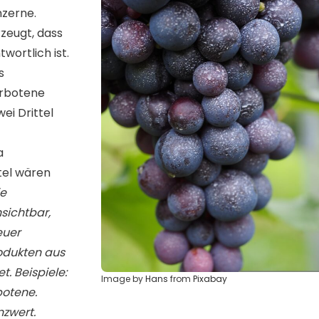
nzerne.
zeugt, dass
wortlich ist.
s
erbotene
ei Drittel
a
tel wären
ie
sichtbar,
euer
rodukten aus
. Beispiele:
Image by
Hans
from
Pixabay
rbotene.
zwert.