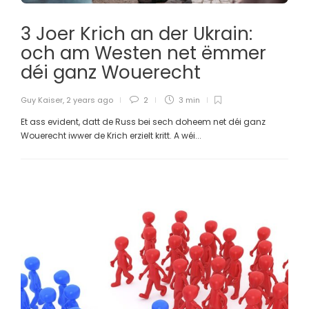
3 Joer Krich an der Ukrain:
och am Westen net ëmmer
déi ganz Wouerecht
Guy Kaiser
,
2 years ago
2
3 min
Et ass evident, datt de Russ bei sech doheem net déi ganz
Wouerecht iwwer de Krich erzielt kritt. A wéi...