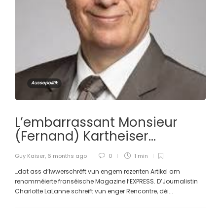
Aussepolitik
L’embarrassant Monsieur
(Fernand) Kartheiser…
Guy Kaiser
,
6 months ago
0
1 min
…dat ass d’Iwwerschrëft vun engem rezenten Artikel am
renomméierte franséische Magazine l’EXPRESS. D’Journalistin
Charlotte LaLanne schreift vun enger Rencontre, déi...