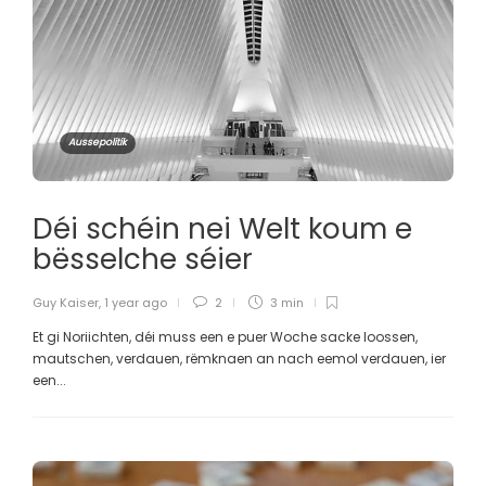
Aussepolitik
Déi schéin nei Welt koum e
bësselche séier
Guy Kaiser
,
1 year ago
2
3 min
Et gi Noriichten, déi muss een e puer Woche sacke loossen,
mautschen, verdauen, rëmknaen an nach eemol verdauen, ier
een...