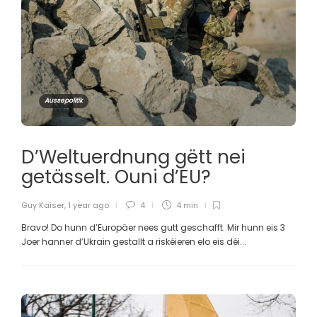
Aussepolitik
D’Weltuerdnung gëtt nei
getässelt. Ouni d’EU?
Guy Kaiser
,
1 year ago
4
4 min
Bravo! Do hunn d’Europäer nees gutt geschafft. Mir hunn eis 3
Joer hanner d’Ukrain gestallt a riskéieren elo eis déi...