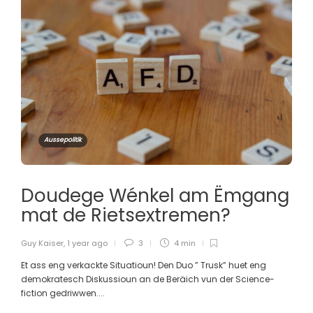
Aussepolitik
Doudege Wénkel am Ëmgang
mat de Rietsextremen?
Guy Kaiser
,
1 year ago
3
4 min
Et ass eng verkackte Situatioun! Den Duo ” Trusk” huet eng
demokratesch Diskussioun an de Beräich vun der Science-
fiction gedriwwen....