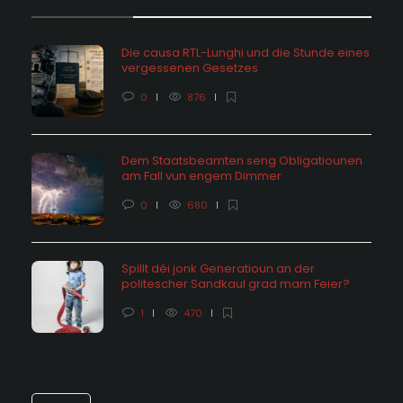
Die causa RTL-Lunghi und die Stunde eines
vergessenen Gesetzes
0
876
Dem Staatsbeamten seng Obligatiounen
am Fall vun engem Dimmer
0
680
Spillt déi jonk Generatioun an der
politescher Sandkaul grad mam Feier?
1
470