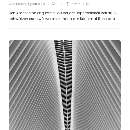
Guy Kaiser
,
1 year ago
1
4 min
Den Ament sinn eng Partie Politiker der Hyperaktivitéit verfall. Si
schwätzen esou wéi wa mir schonn am Krich mat Russland...