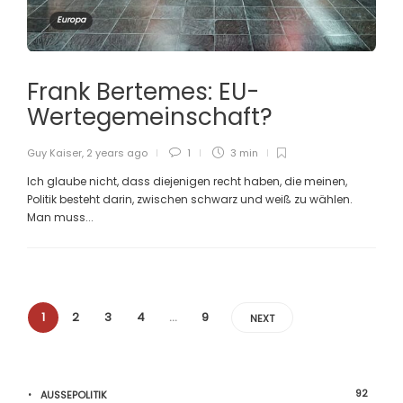
Europa
Frank Bertemes: EU-
Wertegemeinschaft?
Guy Kaiser
,
2 years ago
1
3 min
Ich glaube nicht, dass diejenigen recht haben, die meinen,
Politik besteht darin, zwischen schwarz und weiß zu wählen.
Man muss...
1
2
3
4
…
9
NEXT
92
AUSSEPOLITIK