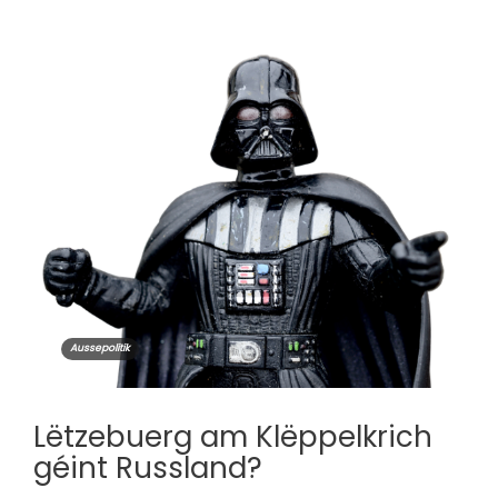
Aussepolitik
Lëtzebuerg am Klëppelkrich
géint Russland?