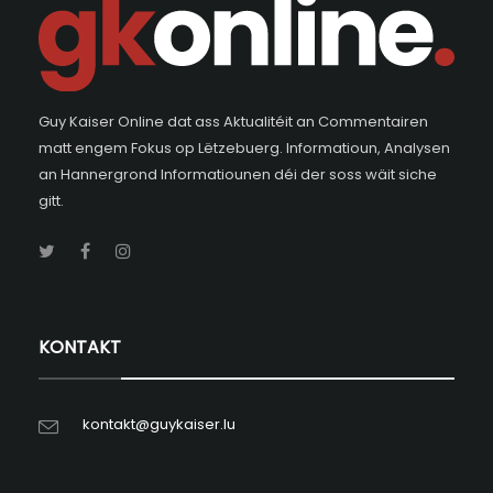
Guy Kaiser Online dat ass Aktualitéit an Commentairen
matt engem Fokus op Lëtzebuerg. Informatioun, Analysen
an Hannergrond Informatiounen déi der soss wäit siche
gitt.
KONTAKT
kontakt@guykaiser.lu