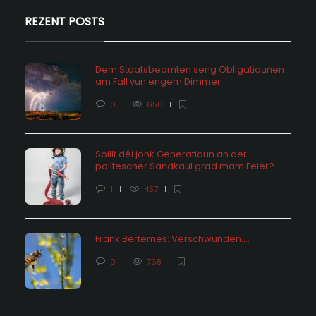
REZENT POSTS
Dem Staatsbeamten seng Obligatiounen
am Fall vun engem Dimmer
0
656
Spillt déi jonk Generatioun an der
politescher Sandkaul grad mam Feier?
1
457
Frank Bertemes: Verschwunden….
0
768