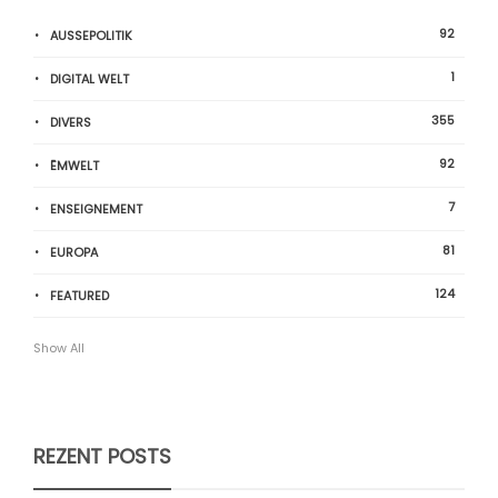
92
AUSSEPOLITIK
1
DIGITAL WELT
355
DIVERS
92
ËMWELT
7
ENSEIGNEMENT
81
EUROPA
124
FEATURED
Show All
REZENT POSTS