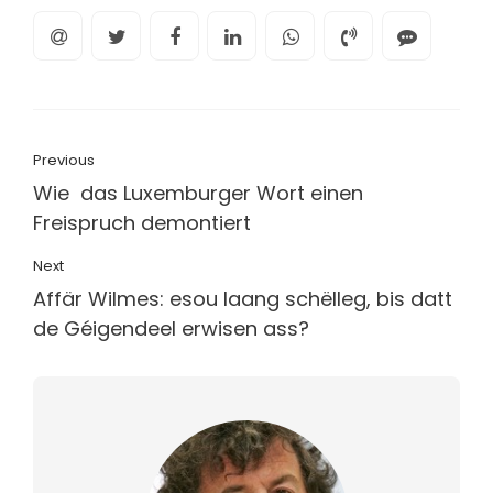
Previous
Wie das Luxemburger Wort einen
Freispruch demontiert
Next
Affär Wilmes: esou laang schëlleg, bis datt
de Géigendeel erwisen ass?