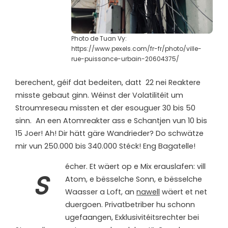
Photo de Tuan Vy:
https://www.pexels.com/fr-fr/photo/ville-
rue-puissance-urbain-20604375/
berechent, géif dat bedeiten, datt 22 nei Reaktere
misste gebaut ginn. Wéinst der Volatilitéit um
Stroumreseau missten et der esouguer 30 bis 50
sinn. An een Atomreakter ass e Schantjen vun 10 bis
15 Joer! Ah! Dir hätt gäre Wandrieder? Do schwätze
mir vun 250.000 bis 340.000 Stéck! Eng Bagatelle!
écher. Et wäert op e Mix erauslafen: vill
S
Atom, e bësselche Sonn, e bësselche
Waasser a Loft, an
nawell
wäert et net
duergoen. Privatbetriber hu schonn
ugefaangen, Exklusivitéitsrechter bei