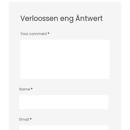
Verloossen eng Äntwert
Your comment
*
Name
*
Email
*