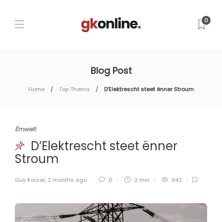
0
Blog Post
Home
Top Thema
D’Elektrescht steet ënner Stroum
Ëmwelt
D’Elektrescht steet ënner
Stroum
Guy Kaiser
,
2 months ago
0
2 min
942