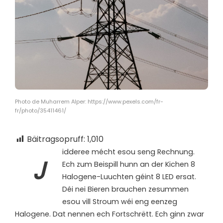
Photo de Muharrem Alper: https://www.pexels.com/fr-
fr/photo/35411461/
Bäitragsopruff:
1,010
idderee mécht esou seng Rechnung.
J
Ech zum Beispill hunn an der Kichen 8
Halogene-Luuchten géint 8 LED ersat.
Déi nei Bieren brauchen zesummen
esou vill Stroum wéi eng eenzeg
Halogene. Dat nennen ech Fortschrëtt. Ech ginn zwar