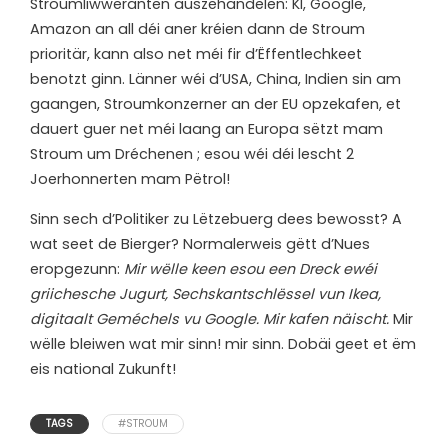
Stroumliwweranten auszehandelen: KI, Google,
Amazon an all déi aner kréien dann de Stroum
prioritär, kann also net méi fir d’Ëffentlechkeet
benotzt ginn. Länner wéi d’USA, China, Indien sin am
gaangen, Stroumkonzerner an der EU opzekafen, et
dauert guer net méi laang an Europa sëtzt mam
Stroum um Dréchenen ; esou wéi déi lescht 2
Joerhonnerten mam Pëtrol!
Sinn sech d’Politiker zu Lëtzebuerg dees bewosst? A
wat seet de Bierger? Normalerweis gëtt d’Nues
eropgezunn:
Mir wëlle keen esou een Dreck ewéi
griichesche Jugurt, Sechskantschlëssel vun Ikea,
digitaalt Geméchels vu Google. Mir kafen näischt.
Mir
wëlle bleiwen wat mir sinn! mir sinn. Dobäi geet et ëm
eis national Zukunft!
TAGS
#STROUM