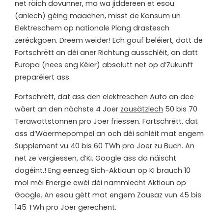
net räich dovunner, ma wa jiddereen et esou
(änlech) géing maachen, misst de Konsum un
Elektreschem op nationale Plang drastesch
zeréckgoen. Dreem weider! Ech gouf beléiert, datt de
Fortschrëtt an déi aner Richtung ausschléit, an datt
Europa (nees eng Kéier) absolutt net op d’Zukunft
preparéiert ass.
Fortschrëtt, dat ass den elektreschen Auto an dee
wäert an den nächste 4 Joer
zousätzlech
50 bis 70
Terawattstonnen pro Joer friessen. Fortschrëtt, dat
ass d’Wäermepompel an och déi schléit mat engem
Supplement vu 40 bis 60 TWh pro Joer zu Buch. An
net ze vergiessen, d’KI. Google ass do näischt
dogéint.! Eng eenzeg Sich-Aktioun op KI brauch 10
mol méi Energie ewéi déi nämmlecht Aktioun op
Google. An esou gëtt mat engem Zousaz vun 45 bis
145 TWh pro Joer gerechent.