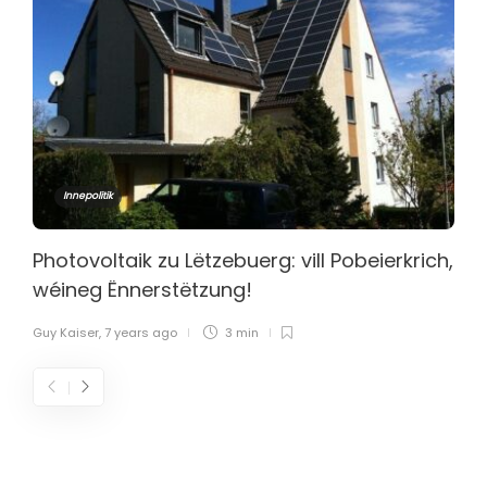
Innepolitik
Photovoltaik zu Lëtzebuerg: vill Pobeierkrich,
wéineg Ënnerstëtzung!
Guy Kaiser
,
7 years ago
3 min