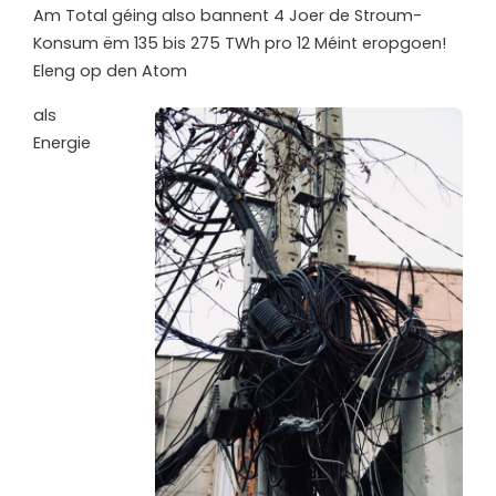
Am Total géing also bannent 4 Joer de Stroum-
Konsum ëm 135 bis 275 TWh pro 12 Méint eropgoen!
Eleng op den Atom
als
Energie