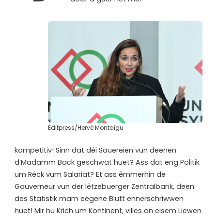
Editpress/Hervé Montaigu
kompetitiv! Sinn dat déi Sauereien vun deenen
d’Madamm Back geschwat huet? Ass dat eng Politik
um Réck vum Salariat? Et ass ëmmerhin de
Gouverneur vun der lëtzebuerger Zentralbank, deen
dës Statistik mam eegene Blutt ënnerschriwwen
huet! Mir hu Krich um Kontinent, villes an eisem Liewen