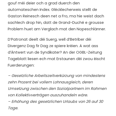
gouf méi deier och a grad duerch den
automateschen Index. Glécklecherweis stellt de
Gaston Reinesch deen net a Fro, ma hie weist dach
sachlech drop hin, datt de Grand-Duché e grousse
Problem huet am Verglach mat den Nopeschlänner.
D’Patronat deelt déi Suerg, well d’Betriber déi
Divergenz Dag fir Dag ze spiere kréien. A wat ass
d’Äntwert vun de Syndikater? An der OGBL-Zeitung
Tageblatt liesen ech mat Erstaunen déi zwou éischt
Fuerderungen:
– Gesetzliche Arbeitszeitverkürzung von mindestens
zehn Prozent bei vollem Lohnausgleich, deren
Umsetzung zwischen den Sozialpartnern im Rahmen
von Kollektivverträgen auszuhandeln wäre.
– Erhöhung des gesetzlichen Urlaubs von 26 auf 30
Tage.