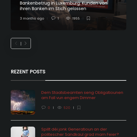
Bankenbetrug in Luxemburg: Kunden von
ihren Banken im Stich gelassen
3 months ago
1
1955
REZENT POSTS
Dem Staatsbeamten seng Obligatiounen
am Fall vun engem Dimmer
0
520
Spillt déi jonk Generatioun an der
politescher Sandkaul grad mam Feier?