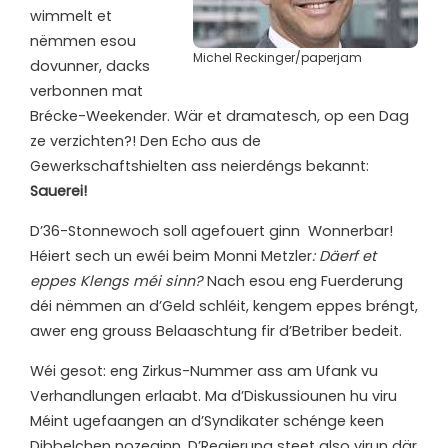
wimmelt et
nëmmen esou
Michel Reckinger/paperjam
dovunner, dacks
verbonnen mat
Brécke-Weekender. Wär et dramatesch, op een Dag
ze verzichten?! Den Echo aus de
Gewerkschaftshielten ass neierdéngs bekannt:
Sauerei!
D’36-Stonnewoch soll agefouert ginn Wonnerbar!
Héiert sech un ewéi beim Monni Metzler
: Däerf et
eppes Klengs méi sinn?
Nach esou eng Fuerderung
déi nëmmen an d’Geld schléit, kengem eppes bréngt,
awer eng grouss Belaaschtung fir d’Betriber bedeit.
Wéi gesot: eng Zirkus-Nummer ass am Ufank vu
Verhandlungen erlaabt. Ma d’Diskussiounen hu viru
Méint ugefaangen an d’Syndikater schénge keen
Dibbelchen nozeginn. D’Regierung steet also virun där