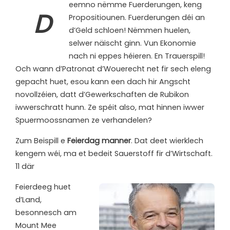
eemno nëmme Fuerderungen, keng
D
Propositiounen. Fuerderungen déi an
d’Geld schloen! Nëmmen huelen,
selwer näischt ginn. Vun Ekonomie
nach ni eppes héieren. En Trauerspill!
Och wann d’Patronat d’Wouerecht net fir sech eleng
gepacht huet, esou kann een dach hir Angscht
novollzéien, datt d’Gewerkschaften de Rubikon
iwwerschratt hunn. Ze spéit also, mat hinnen iwwer
Spuermoossnamen ze verhandelen?
Zum Beispill e
Feierdag manner
. Dat deet wierklech
kengem wéi, ma et bedeit Sauerstoff fir d’Wirtschaft.
11 där
Feierdeeg huet
d’Land,
besonnesch am
Mount Mee