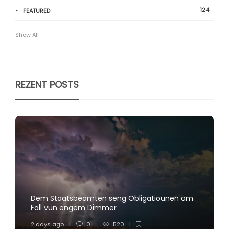
124
FEATURED
Show All
REZENT POSTS
Dem Staatsbeamten seng Obligatiounen am
Fall vun engem Dimmer
2 days ago
0
520