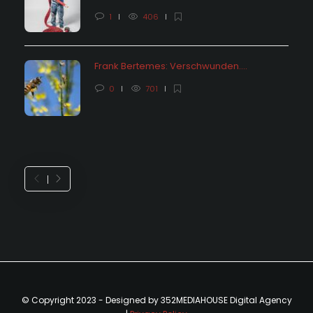
1
406
Frank Bertemes: Verschwunden….
0
701
© Copyright 2023 - Designed by 352MEDIAHOUSE Digital Agency