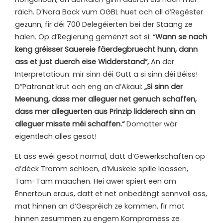
räich. D’Nora Back vum OGBL huet och all d’Regëster
gezunn, fir déi 700 Delegéierten bei der Staang ze
halen. Op d’Regierung gemënzt sot si: “
Wann se nach
keng gréisser Sauereie fäerdegbruecht hunn, dann
ass et just duerch eise Widderstand“,
An der
Interpretatioun: mir sinn déi Gutt a si sinn déi Béiss!
D”Patronat krut och eng an d’Akaul:
„Si sinn der
Meenung, dass mer alleguer net genuch schaffen,
dass mer alleguerten aus Prinzip lidderech sinn an
alleguer misste méi schaffen.“
Domatter wär
eigentlech alles gesot!
Et ass ewéi gesot normal, datt d’Gewerkschaften op
d’déck Tromm schloen, d’Muskele spille loossen,
Tam-Tam maachen. Hei awer spiert een am
Ënnertoun eraus, datt et net onbedéngt sënnvoll ass,
mat hinnen an d’Gespréich ze kommen, fir mat
hinnen zesummen zu engem Kompromëss ze