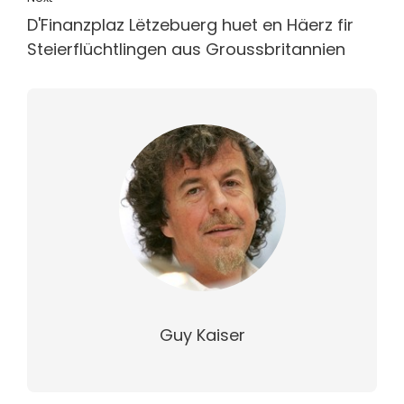
D'Finanzplaz Lëtzebuerg huet en Häerz fir
Steierflüchtlingen aus Groussbritannien
Guy Kaiser