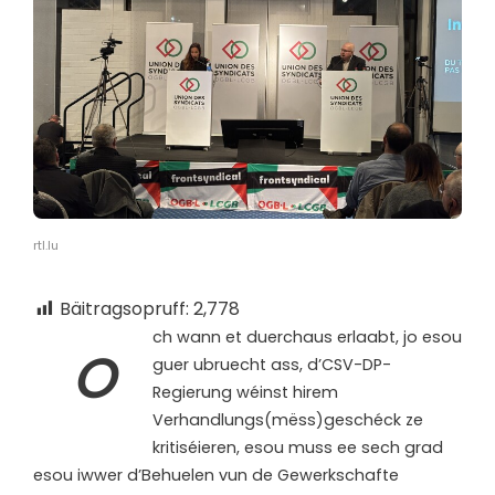
rtl.lu
Bäitragsopruff:
2,778
ch wann et duerchaus erlaabt, jo esou
O
guer ubruecht ass, d’CSV-DP-
Regierung wéinst hirem
Verhandlungs(mëss)geschéck ze
kritiséieren, esou muss ee sech grad
esou iwwer d’Behuelen vun de Gewerkschafte