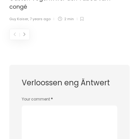
congé
Guy Kaiser
,
7 years ago
2 min
Verloossen eng Äntwert
Your comment
*