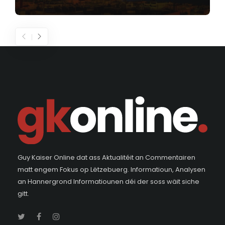
Guy Kaiser Online dat ass Aktualitéit an Commentairen
matt engem Fokus op Lëtzebuerg. Informatioun, Analysen
an Hannergrond Informatiounen déi der soss wäit siche
gitt.