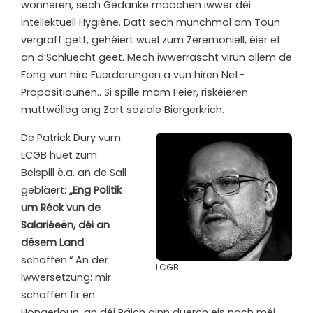
wonneren, sech Gedanke maachen iwwer déi
intellektuell Hygiène. Datt sech munchmol am Toun
vergraff gëtt, gehéiert wuel zum Zeremoniell, éier et
an d’Schluecht geet. Mech iwwerrascht virun allem de
Fong vun hire Fuerderungen a vun hiren Net-
Propositiounen.. Si spille mam Feier, riskéieren
muttwëlleg eng Zort soziale Biergerkrich.
De Patrick Dury vum
LCGB huet zum
Beispill ë.a. an de Sall
gebläert:
„Eng Politik
um Réck vun de
Salariéeën, déi an
dësem Land
schaffen.“ An der
LCGB
Iwwersetzung: mir
schaffen fir en
Hongerloun, an déi Räich ginn duerch eis nach méi