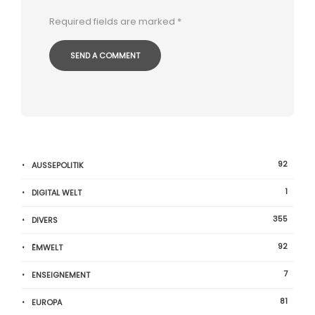
Required fields are marked
*
92
AUSSEPOLITIK
1
DIGITAL WELT
355
DIVERS
92
ËMWELT
7
ENSEIGNEMENT
81
EUROPA