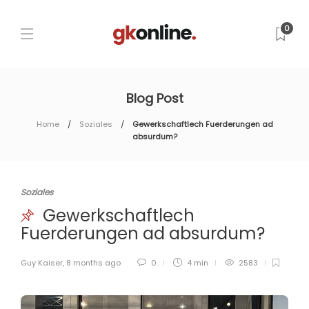
0
Blog Post
Home
Soziales
Gewerkschaftlech Fuerderungen ad
absurdum?
Soziales
Gewerkschaftlech
Fuerderungen ad absurdum?
Guy Kaiser
,
8 months ago
0
4 min
2583