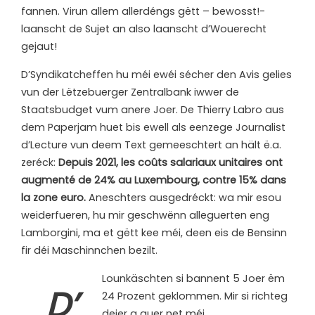
fannen. Virun allem allerdéngs gëtt – bewosst!-
laanscht de Sujet an also laanscht d’Wouerecht
gejaut!
D’Syndikatcheffen hu méi ewéi sécher den Avis gelies
vun der Lëtzebuerger Zentralbank iwwer de
Staatsbudget vum anere Joer. De Thierry Labro aus
dem Paperjam huet bis ewell als eenzege Journalist
d’Lecture vun deem Text gemeeschtert an hält ë.a.
zeréck:
Depuis 2021, les coûts salariaux unitaires ont
augmenté de 24% au Luxembourg, contre 15% dans
la zone euro.
Aneschters ausgedréckt: wa mir esou
weiderfueren, hu mir geschwënn alleguerten eng
Lamborgini, ma et gëtt kee méi, deen eis de Bensinn
fir déi Maschinnchen bezilt.
Lounkäschten si bannent 5 Joer ëm
D’
24 Prozent geklommen. Mir si richteg
deier a guer net méi