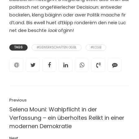
politesch net ongeféierlecher Decisioun: entweder
bockelen, kleng bäiginn oder awer Politik maache fir
d’Land. Bis ewell huet d’Ekipp ronderëm den neie Luc
net dee beschte
look
ofginn!
TAGS
#GEWERKSCHAFTEN OGBL
#LCGB
Previous
Selena Mouni: Wahlpflicht in der
Verfassung – ein überholtes Relikt in einer
modernen Demokratie
Next