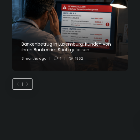
Bankenbetrug in Luxemburg: Kunden von
C
ihren Banken im Stich gelassen
L
3 months ago
1
1962
7