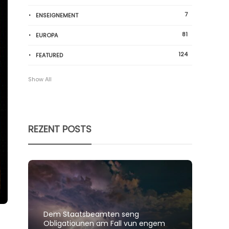
7
ENSEIGNEMENT
81
EUROPA
124
FEATURED
Show All
REZENT POSTS
Dem Staatsbeamten seng
Spillt
Obligatiounen am Fall vun engem
polit