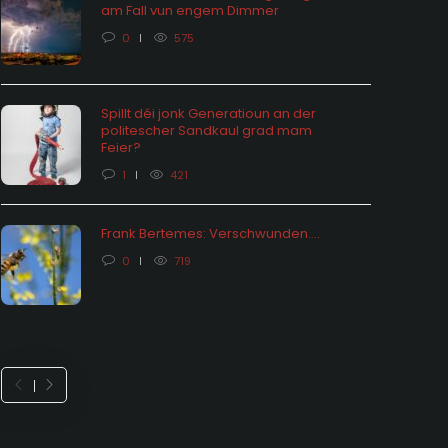
am Fall vun engem Dimmer
0
575
Spillt déi jonk Generatioun an der
politescher Sandkaul grad mam
hômage: vu Statistiken an hire
Feier?
ektiounen
Feieralarm o
1
421
 months ago
0
1654
8 months ago
Frank Bertemes: Verschwunden….
0
719