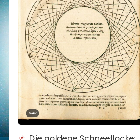
Satir
Die goldene Schneeflocke: