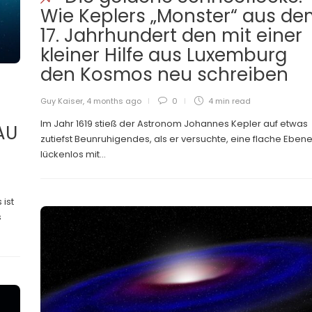
Wie Keplers „Monster“ aus d
17. Jahrhundert den mit einer
kleiner Hilfe aus Luxemburg
den Kosmos neu schreiben
Guy Kaiser
,
4 months ago
0
4 min
read
Im Jahr 1619 stieß der Astronom Johannes Kepler auf etwas
AU
zutiefst Beunruhigendes, als er versuchte, eine flache Eben
lückenlos mit...
 ist
s