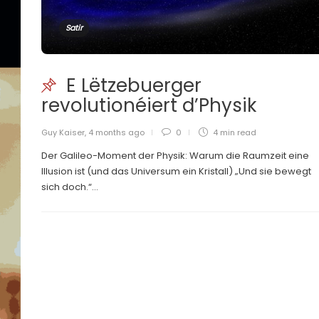
Satir
E Lëtzebuerger
revolutionéiert d’Physik
Guy Kaiser
,
4 months ago
0
4 min
read
Der Galileo-Moment der Physik: Warum die Raumzeit eine
Illusion ist (und das Universum ein Kristall) „Und sie bewegt
sich doch.“...