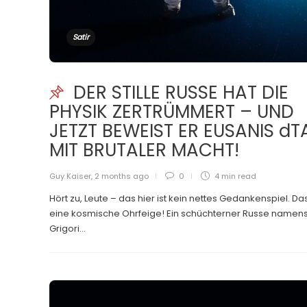
Satir
DER STILLE RUSSE HAT DIE
PHYSIK ZERTRÜMMERT – UND
JETZT BEWEIST ER EUSANIS dT
MIT BRUTALER MACHT!
Guy Kaiser
,
2 months ago
0
4 min
read
Hört zu, Leute – das hier ist kein nettes Gedankenspiel. Das
eine kosmische Ohrfeige! Ein schüchterner Russe namen
Grigori...