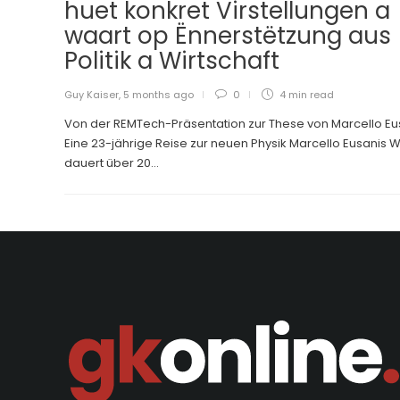
huet konkret Virstellungen a
waart op Ënnerstëtzung aus
Politik a Wirtschaft
Guy Kaiser
,
5 months ago
0
4 min
read
Von der REMTech-Präsentation zur These von Marcello Eu
Eine 23-jährige Reise zur neuen Physik Marcello Eusanis 
dauert über 20...