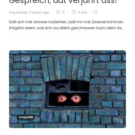
Gespréich, dat verjährt ass!
Guy Kaiser
,
7 years ago
0
3 min
Datt ech méi driwwer nodenken, datt mir méi Zweiwel kommen.
Entgéint deem, wat ech viru Méint geschriwwen hunn, kéint de...
Innepolitik