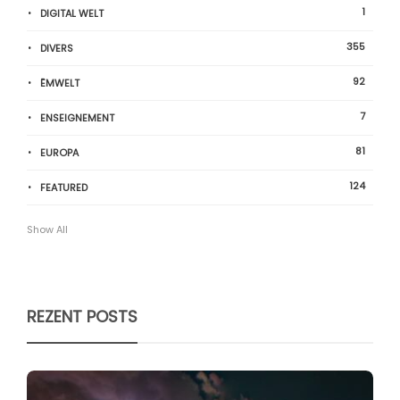
1
DIGITAL WELT
355
DIVERS
92
ËMWELT
7
ENSEIGNEMENT
81
EUROPA
124
FEATURED
Show All
REZENT POSTS