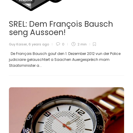
Innepolitik
SREL: Dem François Bausch
seng Aussoen!
Guy Kaiser
,
6 years ago
0
2 min
De François Bausch gouf den 1. Dezember 2012 vun der Police
judiciaire gelauschtert a Saachen Auergespréich mam
Staatsminister a...