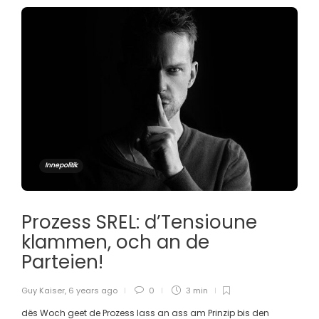
Innepolitik
Prozess SREL: d’Tensioune
klammen, och an de
Parteien!
Guy Kaiser
,
6 years ago
0
3 min
dës Woch geet de Prozess lass an ass am Prinzip bis den