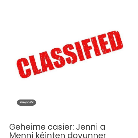
Innepolitik
Geheime casier: Jenni a
Menni kéinten dovunner