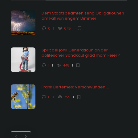
Dem Staatsbeamten seng Obligatiounen
am Fall vun engem Dimmer
0
645
Spillt déi jonk Generatioun an der
politescher Sandkaul grad mam Feier?
1
448
Frank Bertemes: Verschwunden….
0
755