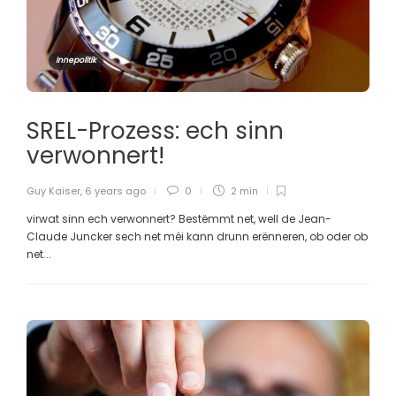
Innepolitik
SREL-Prozess: ech sinn
verwonnert!
Guy Kaiser
,
6 years ago
0
2 min
virwat sinn ech verwonnert? Bestëmmt net, well de Jean-
Claude Juncker sech net méi kann drunn erënneren, ob oder ob
net...