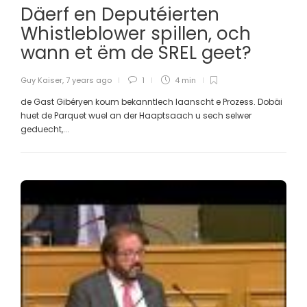
Däerf en Deputéierten
Whistleblower spillen, och
wann et ëm de SREL geet?
Guy Kaiser
,
7 years ago
1
4 min
de Gast Gibéryen koum bekanntlech laanscht e Prozess. Dobäi
huet de Parquet wuel an der Haaptsaach u sech selwer
geduecht,...