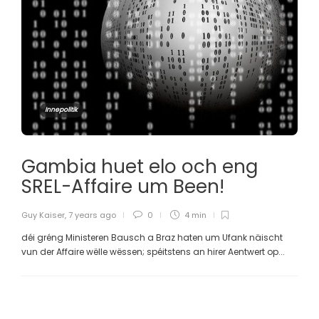
Innepolitik
Gambia huet elo och eng
SREL-Affaire um Been!
Guy Kaiser
,
7 years ago
0
4 min
déi gréng Ministeren Bausch a Braz haten um Ufank näischt
vun der Affaire wëlle wëssen; spéitstens an hirer Aentwert op...