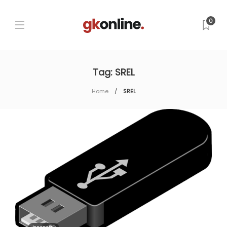
0
Tag:
SREL
Home
SREL