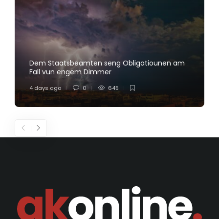
Dem Staatsbeamten seng Obligatiounen am
Fall vun engem Dimmer
4 days ago
0
645