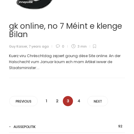
Innepolitik
gk online, no 7 Méint e klenge
Bilan
Guy Kaiser
,
7 years ago
0
3 min
Kuerz viru Chrëschtdag zejoert goung dëse Site online. An der
Halschecht vum Januar koum ech mam Artikel iwwer de
Staatsminister:...
1
2
3
4
PREVIOUS
NEXT
92
AUSSEPOLITIK