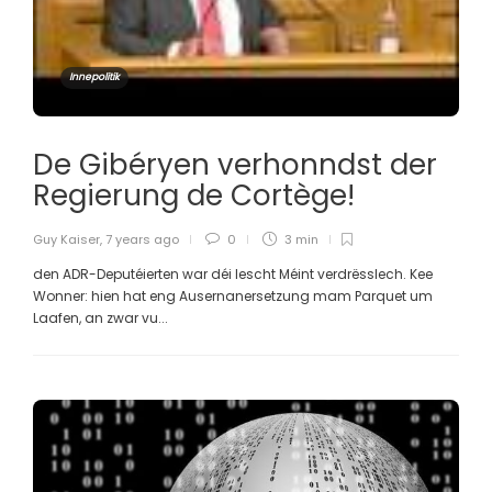
Innepolitik
De Gibéryen verhonndst der
Regierung de Cortège!
Guy Kaiser
,
7 years ago
0
3 min
den ADR-Deputéierten war déi lescht Méint verdrësslech. Kee
Wonner: hien hat eng Ausernanersetzung mam Parquet um
Laafen, an zwar vu...