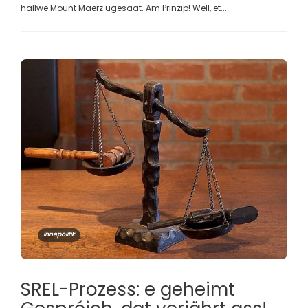
hallwe Mount Mäerz ugesaat. Am Prinzip! Well, et...
Innepolitik
SREL-Prozess: e geheimt