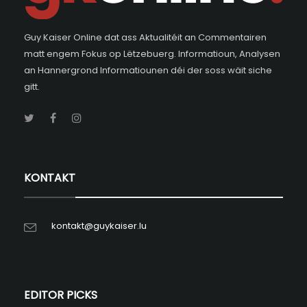
Guy Kaiser Online dat ass Aktualitéit an Commentairen
matt engem Fokus op Lëtzebuerg. Informatioun, Analysen
an Hannergrond Informatiounen déi der soss wäit siche
gitt.
KONTAKT
kontakt@guykaiser.lu
EDITOR PICKS