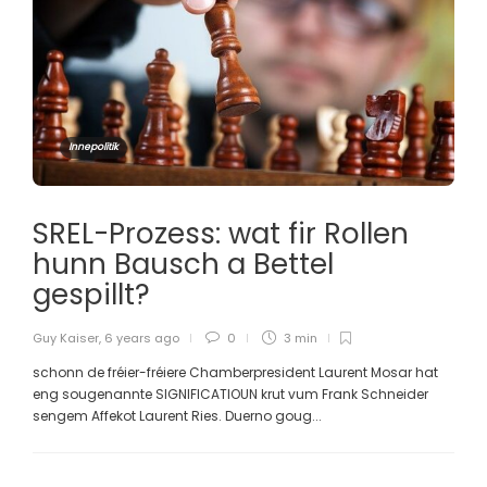
Innepolitik
SREL-Prozess: wat fir Rollen
hunn Bausch a Bettel
gespillt?
Guy Kaiser
,
6 years ago
0
3 min
schonn de fréier-fréiere Chamberpresident Laurent Mosar hat
eng sougenannte SIGNIFICATIOUN krut vum Frank Schneider
sengem Affekot Laurent Ries. Duerno goug...