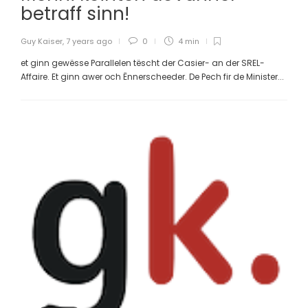
betraff sinn!
Guy Kaiser
,
7 years ago
0
4 min
et ginn gewësse Parallelen tëscht der Casier- an der SREL-
Affaire. Et ginn awer och Ënnerscheeder. De Pech fir de Minister...