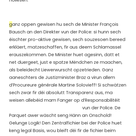
noliesen.
g
anz oppen gewisen hu sech de Minister François
Bausch an den Direkter vun der Police: si hunn sech
éischter pro-aktive gewisen, sech souzesoen bereed
erkläert, matzeschaffen, fir aus deem Schlamassel
erauszekommen. De Minister huet agesinn, datt et
net duergeet, just e spatze Mëndchen ze maachen,
als beleidecht Liewerwurscht opzetrieden. Ganz
aaneschters de Justizminister Braz a virun allem
d’Procureure générale Martine Solovieff! Si schwätzen
sech zwar fir déi absolutt Transparenz aus, ma
weisen allebéid mam Fanger op d’Responsabilitéit
vun der Police.
De
Parquet awer wäscht seng Hänn an Onschold!
Gelunge Logik! Den Zentralfichier bei der Police huet
keng legal Basis, wou bleift déi fir de fichier beim