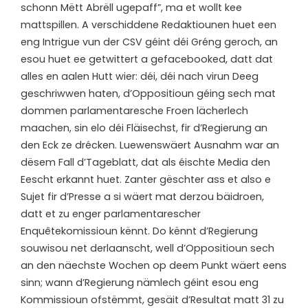
schonn Mëtt Abrëll ugepaff”, ma et wollt kee
mattspillen. A verschiddene Redaktiounen huet een
eng Intrigue vun der CSV géint déi Gréng geroch, an
esou huet ee getwittert a gefacebooked, datt dat
alles en aalen Hutt wier: déi, déi nach virun Deeg
geschriwwen haten, d’Oppositioun géing sech mat
dommen parlamentaresche Froen lächerlech
maachen, sin elo déi Fläisechst, fir d’Regierung an
den Eck ze drécken. Luewenswäert Ausnahm war an
dësem Fall d’Tageblatt, dat als éischte Media den
Eescht erkannt huet. Zanter gëschter ass et also e
Sujet fir d’Presse a si wäert mat derzou bäidroen,
datt et zu enger parlamentarescher
Enquêtekomissioun kënnt. Do kënnt d’Regierung
souwisou net derlaanscht, well d’Oppositioun sech
an den näechste Wochen op deem Punkt wäert eens
sinn; wann d’Regierung nämlech géint esou eng
Kommissioun ofstëmmt, gesäit d’Resultat matt 31 zu