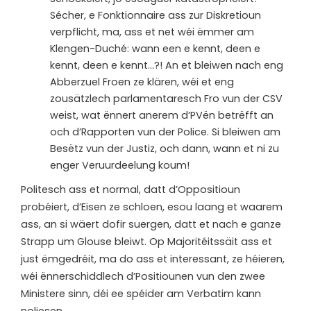
Sécher, e Fonktionnaire ass zur Diskretioun
verpflicht, ma, ass et net wéi ëmmer am
Klengen-Duché: wann een e kennt, deen e
kennt, deen e kennt…?! An et bleiwen nach eng
Abberzuel Froen ze klären, wéi et eng
zousätzlech parlamentaresch Fro vun der CSV
weist, wat ënnert anerem d’PVën betrëfft an
och d’Rapporten vun der Police. Si bleiwen am
Besëtz vun der Justiz, och dann, wann et ni zu
enger Veruurdeelung koum!
Politesch ass et normal, datt d’Oppositioun
probéiert, d’Eisen ze schloen, esou laang et waarem
ass, an si wäert dofir suergen, datt et nach e ganze
Strapp um Glouse bleiwt. Op Majoritéitssäit ass et
just ëmgedréit, ma do ass et interessant, ze héieren,
wéi ënnerschiddlech d’Positiounen vun den zwee
Ministere sinn, déi ee spéider am Verbatim kann