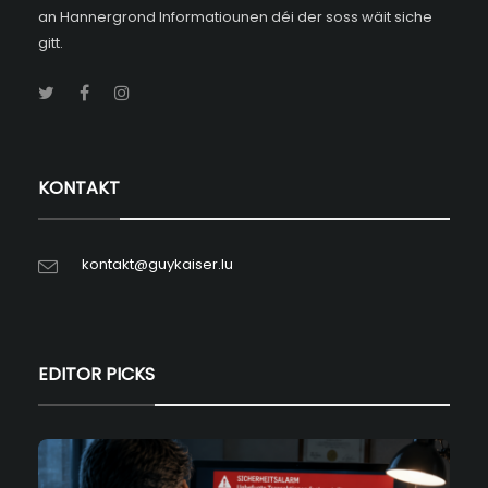
an Hannergrond Informatiounen déi der soss wäit siche
gitt.
KONTAKT
kontakt@guykaiser.lu
EDITOR PICKS