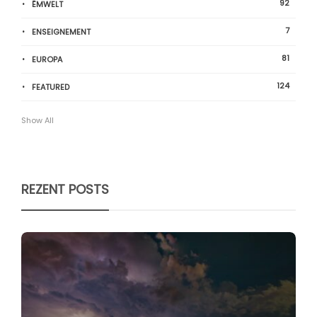
92
ËMWELT
7
ENSEIGNEMENT
81
EUROPA
124
FEATURED
Show All
REZENT POSTS