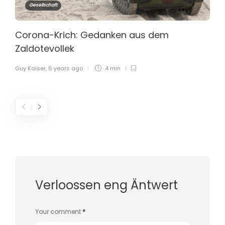
Gesellschaft
Corona-Krich: Gedanken aus dem
Zaldotevollek
Guy Kaiser
,
6 years ago
4 min
Verloossen eng Äntwert
Your comment
*