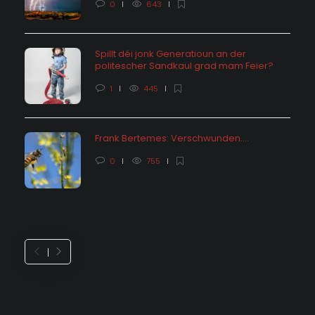
0
643
Spillt déi jonk Generatioun an der
politescher Sandkaul grad mam Feier?
1
445
Frank Bertemes: Verschwunden….
0
755