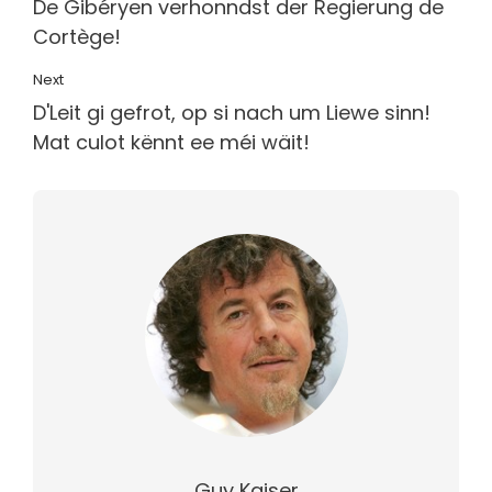
De Gibéryen verhonndst der Regierung de
Cortège!
Next
D'Leit gi gefrot, op si nach um Liewe sinn!
Mat culot kënnt ee méi wäit!
Guy Kaiser