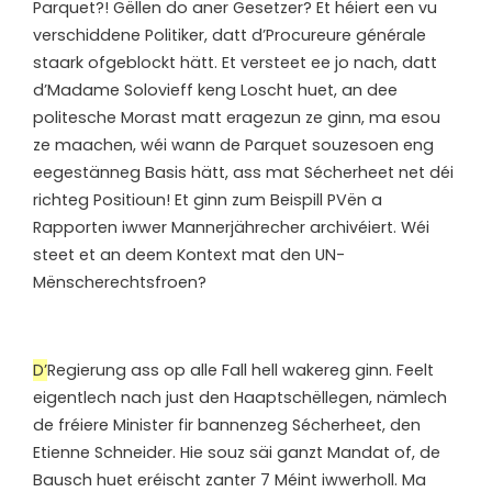
Parquet?! Gëllen do aner Gesetzer? Et héiert een vu
verschiddene Politiker, datt d’Procureure générale
staark ofgeblockt hätt. Et versteet ee jo nach, datt
d’Madame Solovieff keng Loscht huet, an dee
politesche Morast matt eragezun ze ginn, ma esou
ze maachen, wéi wann de Parquet souzesoen eng
eegestänneg Basis hätt, ass mat Sécherheet net déi
richteg Positioun! Et ginn zum Beispill PVën a
Rapporten iwwer Mannerjährecher archivéiert. Wéi
steet et an deem Kontext mat den UN-
Mënscherechtsfroen?
D’
Regierung ass op alle Fall hell wakereg ginn. Feelt
eigentlech nach just den Haaptschëllegen, nämlech
de fréiere Minister fir bannenzeg Sécherheet, den
Etienne Schneider. Hie souz säi ganzt Mandat of, de
Bausch huet eréischt zanter 7 Méint iwwerholl. Ma