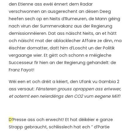
den Etienne ass ewéi ënnert dem Radar
verschwonnen an ausgerechent an dësen Deeg
heefen sech op en Neits d’Rumeuren, de Mann géing
nach virun der Summervakanz aus der Regierung
demissionnéieren. Dat ass näischt Neits, an et hätt
och näischt mat der ablacklecher Affaire ze dinn, ma
éischter domatter, datt him d’Loscht un der Politik
vergaange wier. Et gëtt och schonn e méigleche
Successeur fir hien an der Regierung gehandelt: de
Franz Fayot!
Wéi een et och dréit a kéiert, den Ufank vu Gambia 2
ass versaut:
Fënsteren grouss oprappen ass eriwwer,
et ootemt een neierdéngs den CO2 vum eegene Miif!
D’
Presse ass och erwecht! Et hat déikéier e ganze
Strapp gebraucht, schliisslech hat ech ” d’Partie