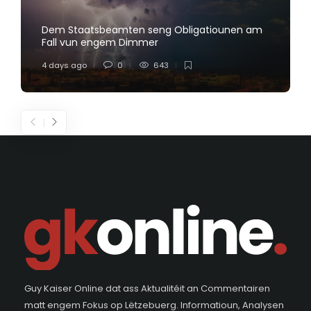
Dem Staatsbeamten seng Obligatiounen am
Fall vun engem Dimmer
4 days ago
0
643
Guy Kaiser Online dat ass Aktualitéit an Commentairen
matt engem Fokus op Lëtzebuerg. Informatioun, Analysen