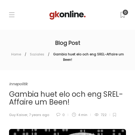
0
Blog Post
Home
Soziales
Gambia huet elo och eng SREL-Affaire um
Been!
Innepolitik
Gambia huet elo och eng SREL-
Affaire um Been!
Guy Kaiser
,
7 years ago
0
4 min
722