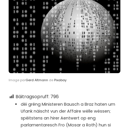
Image par
Gerd Altmann
de
Pixabay
Bäitragsopruff:
796
d
éi gréng Ministeren Bausch a Braz haten um
Ufank näischt vun der Affaire wëlle wëssen;
spéitstens an hirer Aentwert op eng
parlamentaresch Fro (Mosar a Roth) hun si