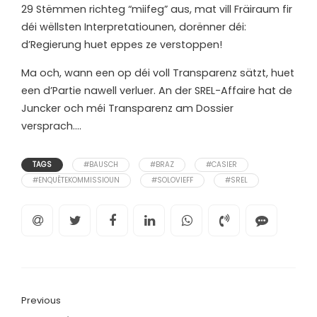
29 Stëmmen richteg “miifeg” aus, mat vill Fräiraum fir
déi wëllsten Interpretatiounen, dorënner déi:
d’Regierung huet eppes ze verstoppen!
Ma och, wann een op déi voll Transparenz sätzt, huet
een d’Partie nawell verluer. An der SREL-Affaire hat de
Juncker och méi Transparenz am Dossier
versprach….
TAGS
#BAUSCH
#BRAZ
#CASIER
#ENQUÊTEKOMMISSIOUN
#SOLOVIEFF
#SREL
Previous