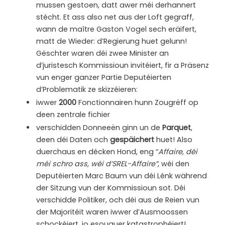
mussen gestoen, datt awer méi derhannert
stécht. Et ass also net aus der Loft gegraff,
wann de maître Gaston Vogel sech eräifert,
matt de Wieder: d’Regierung huet gelunn!
Gëschter waren déi zwee Minister an
d’juristesch Kommissioun invitéiert, fir a Präsenz
vun enger ganzer Partie Deputéierten
d’Problematik ze skizzéieren:
iwwer
2000
Fonctionnairen hunn Zougrëff op
deen zentrale fichier
verschidden Donneeën ginn un de
Parquet
,
deen déi Daten och
gespäichert
huet! Also
duerchaus en décken Hond, eng “
Affaire, déi
méi schro ass, wéi d’SREL-Affaire”
, wéi den
Deputéierten Marc Baum vun déi Lénk während
der Sitzung vun der Kommissioun sot. Déi
verschidde Politiker, och déi aus de Reien vun
der Majoritéit waren iwwer d’Ausmoossen
schockéiert, jo esouguer katastrophéiert!