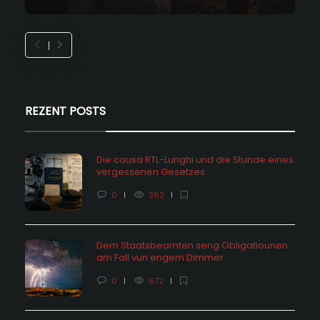
REZENT POSTS
Die causa RTL-Lunghi und die Stunde eines
vergessenen Gesetzes
0
362
Dem Staatsbeamten seng Obligatiounen
am Fall vun engem Dimmer
0
672