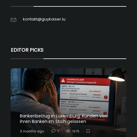
kontakt@guykaiser.lu
EDITOR PICKS
Bankenbetrug in Luxemburg: Kunden von
ihren Banken im Stich gelassen
3 months ago
1
1975