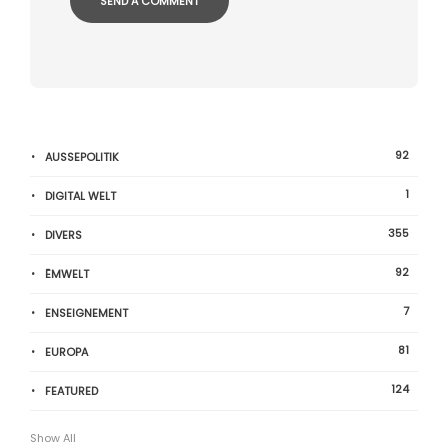
92
AUSSEPOLITIK
1
DIGITAL WELT
355
DIVERS
92
ËMWELT
7
ENSEIGNEMENT
81
EUROPA
124
FEATURED
Show All