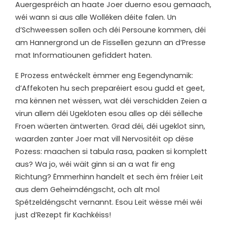
Auergespréich an haate Joer duerno esou gemaach,
wéi wann si aus alle Wolléken déite falen. Un
d’Schweessen sollen och déi Persoune kommen, déi
am Hannergrond un de Fissellen gezunn an d’Presse
mat Informatiounen gefiddert haten.
E Prozess entwéckelt ëmmer eng Eegendynamik:
d’Affekoten hu sech preparéiert esou gudd et geet,
ma kënnen net wëssen, wat déi verschidden Zeien a
virun allem déi Ugekloten esou alles op déi sëlleche
Froen wäerten äntwerten. Grad déi, déi ugeklot sinn,
waarden zanter Joer mat vill Nervositéit op dëse
Pozess: maachen si tabula rasa, paaken si komplett
aus? Wa jo, wéi wäit ginn si an a wat fir eng
Richtung? Ëmmerhinn handelt et sech ëm fréier Leit
aus dem Geheimdéngscht, och alt mol
Spétzeldéngscht vernannt. Esou Leit wësse méi wéi
just d’Rezept fir Kachkéiss!