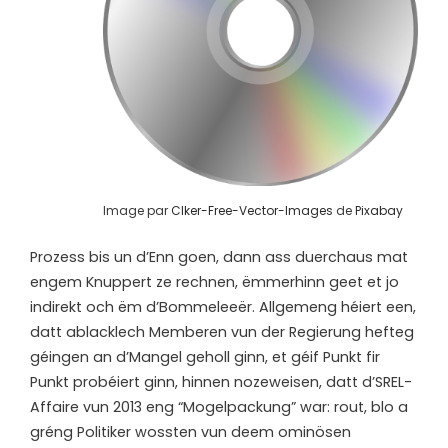
Image par
Clker-Free-Vector-Images
de
Pixabay
Prozess bis un d’Enn goen, dann ass duerchaus mat
engem Knuppert ze rechnen, ëmmerhinn geet et jo
indirekt och ëm d’Bommeleeër. Allgemeng héiert een,
datt ablacklech Memberen vun der Regierung hefteg
géingen an d’Mangel geholl ginn, et géif Punkt fir
Punkt probéiert ginn, hinnen nozeweisen, datt d’SREL-
Affaire vun 2013 eng “Mogelpackung” war: rout, blo a
gréng Politiker wossten vun deem ominösen