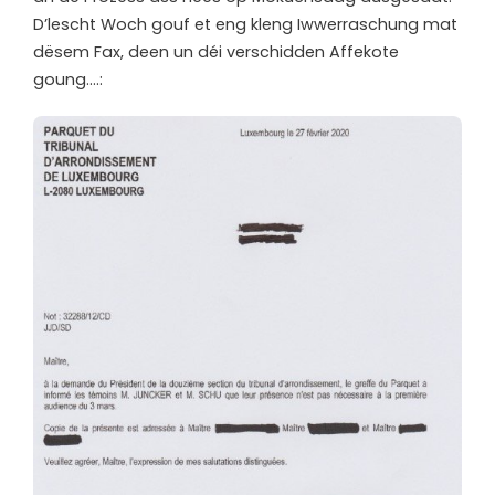
D’lescht Woch gouf et eng kleng Iwwerraschung mat
dësem Fax, deen un déi verschidden Affekote
goung….: