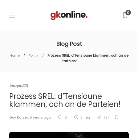
0
Blog Post
Home
Politik
Prozess SREL: d’Tensioune klammen, och an de
Parteien!
Innepolitik
Prozess SREL: d’Tensioune
klammen, och an de Parteien!
Guy Kaiser
,
6 years ago
0
3 min
751