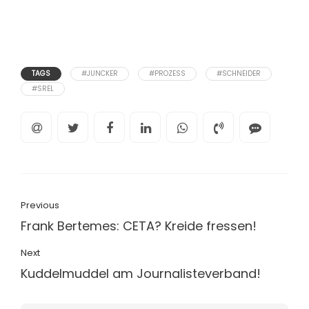
TAGS
#JUNCKER
#PROZESS
#SCHNEIDER
#SREL
Previous
Frank Bertemes: CETA? Kreide fressen!
Next
Kuddelmuddel am Journalisteverband!