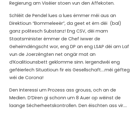
Regierung am Viséier stoen vun den Affekoten.
Schléit de Pendel lues a lues ëmmer méi aus an
Direktioun “Bommeleeër”, da geet et ëm déi (bal)
ganz politesch Substanz! Eng CSV, déi mam
Staatsminister ëmmer de Chef iwwer de
Geheimdéngscht wor, eng DP an eng LSAP déi am Laf
vun de Joerzéngten net ongär mat an
d’Koalitiounsbett geklomme sinn. Iergendwéi eng
geféierlech Situatioun fir eis Gesellschaft….méi gëfteg
wéi de Corona!
Den Interessi um Prozess ass grouss, och an de
Medien. D’Diren gi schonn um 8 Auer op wéinst de
laange Sécherheetskontrollen. Den éischten ass vir….