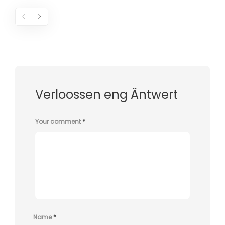
Verloossen eng Äntwert
Your comment
*
Name
*