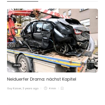
Divers
Neiduerfer Drama: nächst Kapitel
Guy Kaiser
,
3 years ago
4 min