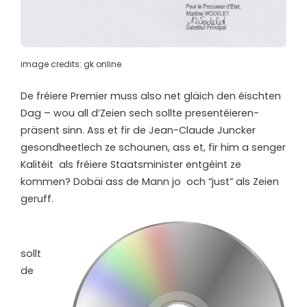
image credits: gk online
De fréiere Premier muss also net gläich den éischten
Dag – wou all d’Zeien sech sollte presentéieren-
präsent sinn. Ass et fir de Jean-Claude Juncker
gesondheetlech ze schounen, ass et, fir him a senger
Kalitéit als fréiere Staatsminister entgéint ze
kommen? Dobäi ass de Mann jo och “just” als Zeien
geruff.
s
ollt
de