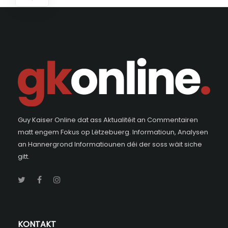
Guy Kaiser Online dat ass Aktualitéit an Commentairen
matt engem Fokus op Lëtzebuerg. Informatioun, Analysen
an Hannergrond Informatiounen déi der soss wäit siche
gitt.
KONTAKT