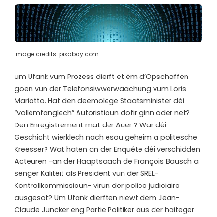
image credits: pixabay.com
u
m Ufank vum Prozess dierft et ëm d’Opschaffen
goen vun der Telefonsiwwerwaachung vum Loris
Mariotto. Hat den deemolege Staatsminister déi
“vollëmfänglech” Autoristioun dofir ginn oder net?
Den Enregistrement mat der Auer ? War déi
Geschicht wierklech nach esou geheim a politesche
Kreesser? Wat haten an der Enquête déi verschidden
Acteuren -an der Haaptsaach de François Bausch a
senger Kalitéit als President vun der SREL-
Kontrollkommissioun- virun der police judiciaire
ausgesot? Um Ufank dierften niewt dem Jean-
Claude Juncker eng Partie Politiker aus der haiteger