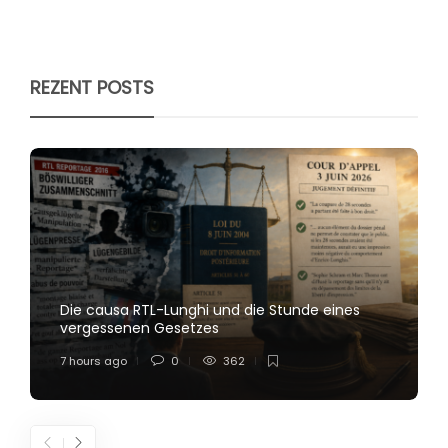
REZENT POSTS
Die causa RTL-Lunghi und die Stunde eines
vergessenen Gesetzes
7 hours ago
0
362