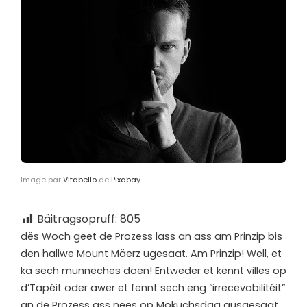
Image par
Vitabello
de
Pixabay
Bäitragsopruff:
805
d
ës Woch geet de Prozess lass an ass am Prinzip bis
den hallwe Mount Mäerz ugesaat. Am Prinzip! Well, et
ka sech munneches doen! Entweder et kënnt villes op
d’Tapéit oder awer et fënnt sech eng “irrecevabilitéit”
an de Prozess ass nees op Mokuchsdag ausgesaat.