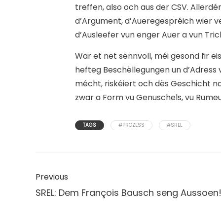
treffen, also och aus der CSV. Allerd
d’Argument, d’Aueregespréich wier ver
d’Ausleefer vun enger Auer a vun Tric
Wär et net sënnvoll, méi gesond fir ei
hefteg Beschëllegungen un d’Adress v
mécht, riskéiert och dës Geschicht n
zwar a Form vu Genuschels, vu Rume
TAGS
#PROZESS
#SREL
Previous
SREL: Dem François Bausch seng Aussoen