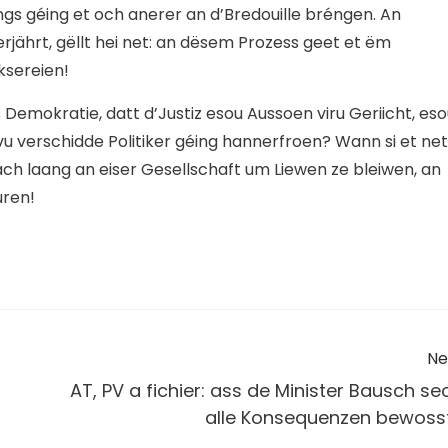
éngs géing et och anerer an d’Bredouille bréngen. An
jährt, gëllt hei net: an dësem Prozess geet et ëm
ksereien!
s Demokratie, datt d’Justiz esou Aussoen viru Geriicht, es
u verschidde Politiker géing hannerfroen? Wann si et net
ach laang an eiser Gesellschaft um Liewen ze bleiwen, an
uren!
Ne
!
AT, PV a fichier: ass de Minister Bausch se
alle Konsequenzen bewoss