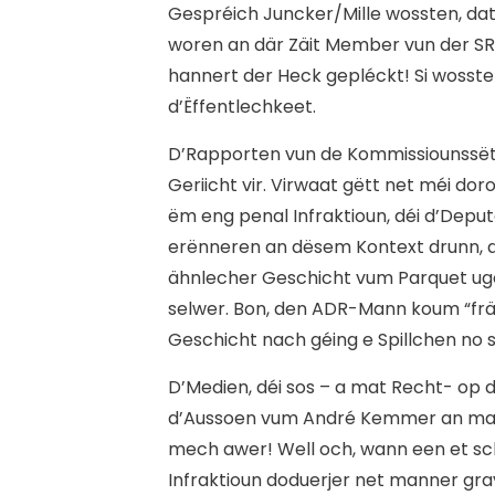
Gespréich Juncker/Mille wossten, dat
woren an där Zäit Member vun der SR
hannert der Heck gepléckt! Si wosste
d’Ëffentlechkeet.
D’
Rapporten vun de Kommissiounssëtz
Geriicht vir. Virwaat gëtt net méi d
ëm eng penal Infraktioun, déi d’Depu
erënneren an dësem Kontext drunn, d
ähnlecher Geschicht vum Parquet ugek
selwer. Bon, den ADR-Mann koum “frä
Geschicht nach géing e Spillchen no 
D’Medien, déi sos – a mat Recht- op d
d’Aussoen vum André Kemmer an mat de
mech awer! Well och, wann een et sc
Infraktioun doduerjer net manner grav