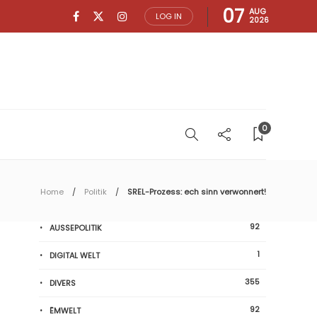
07
AUG
LOG IN
2026
0
Home
Politik
SREL-Prozess: ech sinn verwonnert!
92
AUSSEPOLITIK
1
DIGITAL WELT
355
DIVERS
92
ËMWELT