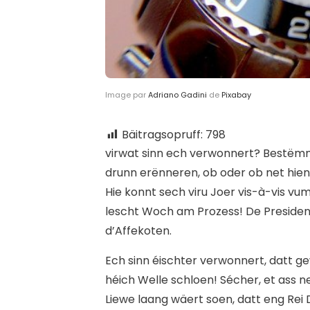
Image par
Adriano Gadini
de
Pixabay
Bäitragsopruff:
798
v
irwat sinn ech verwonnert? Bestëmm
drunn erënneren, ob oder ob net hien 
Hie konnt sech viru Joer vis-à-vis vu
lescht Woch am Prozess! De Presiden
d’Affekoten.
Ech sinn éischter verwonnert, datt 
héich Welle schloen! Sécher, et ass n
Liewe laang wäert soen, datt eng Re