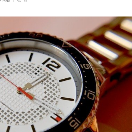
in
read
710