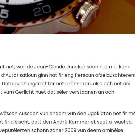
t net, well de Jean-Claude Juncker sech net méi kann
d’Autorisatioun ginn hat fir eng Persoun ofzelauschteren
m Untersuchungsriichter net erënneren, also och net déi
t vum Geriicht huet dat séier verstaanen an och
gewëssen Aussoen vun engem vun den Ugekloten net fir mé
et fir d’éischt, datt den André Kemmer et seet a wuel säi
i Deputéierten schonn zaner 2009 vun deem ominéise