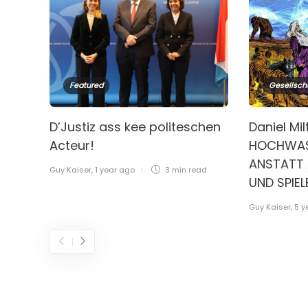
Featured
Gesellsch
D’Justiz ass kee politeschen
Daniel Mil
Acteur!
HOCHWAS
ANSTATT 
Guy Kaiser
,
1 year ago
3 min
read
UND SPIE
Guy Kaiser
,
5 y