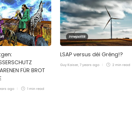
aft
Innepolitik
tgen:
LSAP versus déi Gréng!?
SERSCHUTZ
Guy Kaiser
,
7 years ago
2 min
read
ARENEN FÜR BROT
LE
ears ago
1 min
read