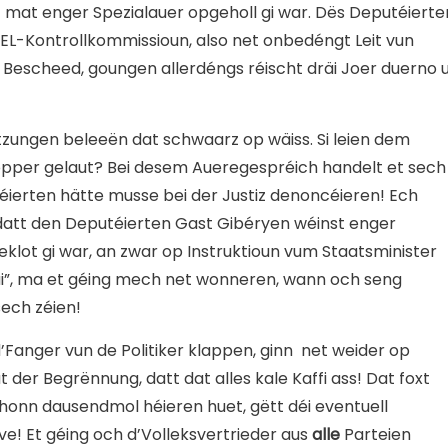
 mat enger Spezialauer opgeholl gi war. Dës Deputéierte
EL-Kontrollkommissioun, also net onbedéngt Leit vun
 Bescheed, goungen allerdéngs réischt dräi Joer duerno 
ungen beleeën dat schwaarz op wäiss. Si leien dem
oropper gelaut? Bei desem Aueregespréich handelt et sech
téierten hätte musse bei der Justiz denoncéieren! Ech
att den Deputéierten Gast Gibéryen wéinst enger
lot gi war, an zwar op Instruktioun vum Staatsminister
i”, ma et géing mech net wonneren, wann och seng
sech zéien!
’Fanger vun de Politiker klappen, ginn net weider op
r Begrënnung, datt dat alles kale Kaffi ass! Dat foxt
honn dausendmol héieren huet, gëtt déi eventuell
e! Et géing och d’Volleksvertrieder aus
alle
Parteien