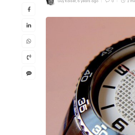
Guy Kaiser
,
6 years ago
0
2 m