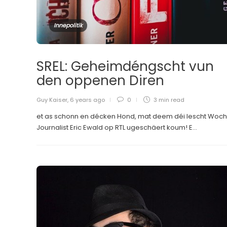
Innepolitik
SREL: Geheimdéngscht vun
den oppenen Diren
Guy Kaiser
,
6 years ago
0
3 min
read
et as schonn en décken Hond, mat deem déi lescht Woch
Journalist Eric Ewald op RTL ugeschäert koum! E...