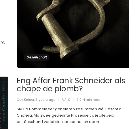
im,
Gesellschaft
Eng Affär Frank Schneider als
chape de plomb?
Guy Kaiser
,
5 years ago
0
4 min
read
SREL a Bommeleeër gehéieren zesummen wéi Pescht a
Cholera. Ma zwee getrennte Prozesser, déi allebéid
enttäuschend verlaf sinn, besonnesch deen...