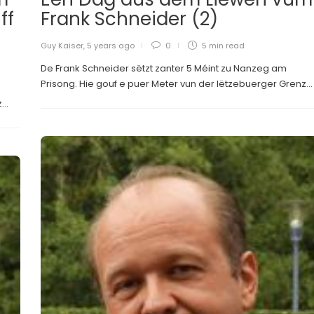
ff
Frank Schneider (2)
Guy Kaiser
,
5 years ago
0
5 min
read
De Frank Schneider sëtzt zanter 5 Méint zu Nanzeg am
Prisong. Hie gouf e puer Meter vun der lëtzebuerger Grenz...
..