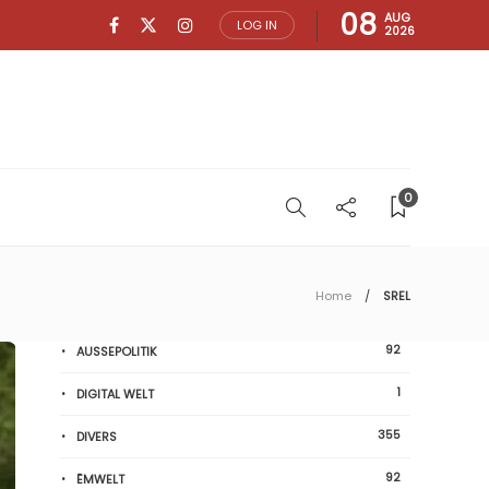
08
AUG
LOG IN
2026
0
Home
SREL
92
AUSSEPOLITIK
1
DIGITAL WELT
355
DIVERS
92
ËMWELT