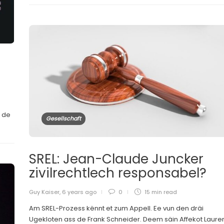
 de
Gesellschaft
SREL: Jean-Claude Juncker
zivilrechtlech responsabel?
Guy Kaiser
,
6 years ago
0
15 min
read
Am SREL-Prozess kënnt et zum Appell. Ee vun den dräi
Ugekloten ass de Frank Schneider. Deem säin Affekot Laure