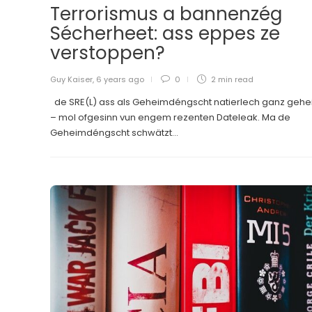
Terrorismus a bannenzég
Sécherheet: ass eppes ze
verstoppen?
Guy Kaiser
,
6 years ago
0
2 min
read
de SRE(L) ass als Geheimdéngscht natierlech ganz gehe
– mol ofgesinn vun engem rezenten Dateleak. Ma de
Geheimdéngscht schwätzt...