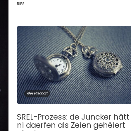
RIES...
Gesellschaft
SREL-Prozess: de Juncker hätt
ni daerfen als Zeien gehéiert