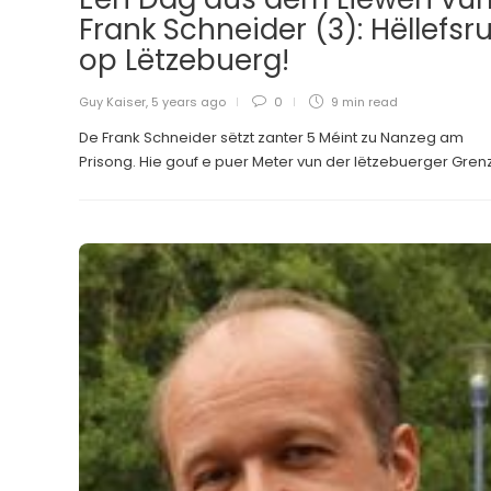
Frank Schneider (3): Hëllefsru
op Lëtzebuerg!
Guy Kaiser
,
5 years ago
0
9 min
read
De Frank Schneider sëtzt zanter 5 Méint zu Nanzeg am
Prisong. Hie gouf e puer Meter vun der lëtzebuerger Grenz.