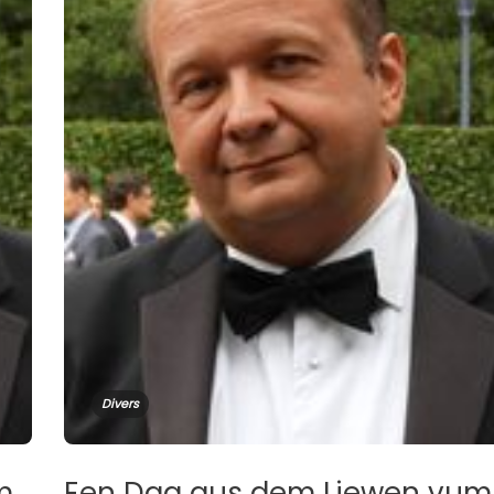
Divers
m
Een Dag aus dem Liewen vum