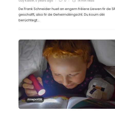
Guy Kaiser
,
5 years ago
0
14 min
read
De Frank Schneider huet an engem fréiere Liewen fir de S
geschafft, also fir de Geheimdéngscht. Du koum déi
berüchtegt...
Innepolitik