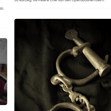
zu Nanzeg. De fréiere Chef vun den Operatiounen beim...
REL