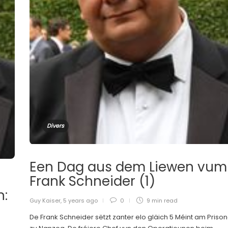
Divers
Een Dag aus dem Liewen vum
Frank Schneider (1)
n:
Guy Kaiser
,
5 years ago
0
9 min
read
De Frank Schneider sëtzt zanter elo gläich 5 Méint am Priso