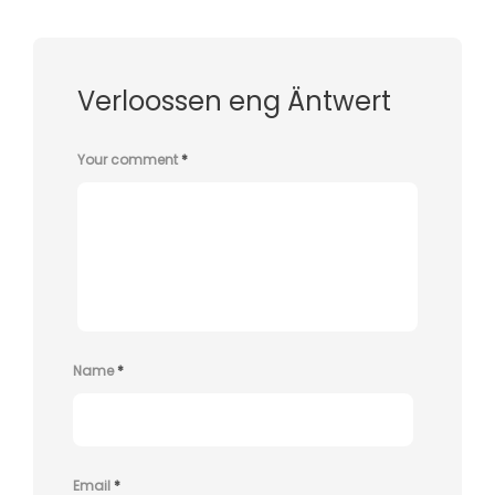
Verloossen eng Äntwert
Your comment
*
Name
*
Email
*