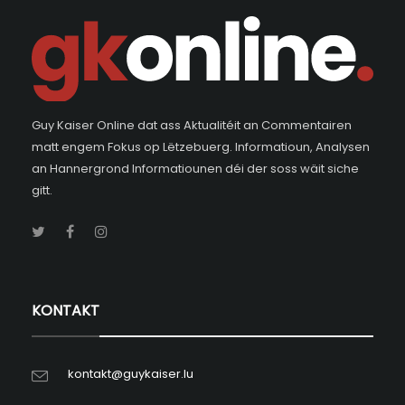
Guy Kaiser Online dat ass Aktualitéit an Commentairen
matt engem Fokus op Lëtzebuerg. Informatioun, Analysen
an Hannergrond Informatiounen déi der soss wäit siche
gitt.
KONTAKT
kontakt@guykaiser.lu