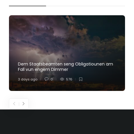
Dem Staatsbeamten seng Obligatiounen am
Fall vun engem Dimmer
3 days ago
0
576