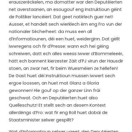
erauszeréckelen, ma domatter war den Deputéierten
net averstaanen, an esougouf eng Instruktioun géint
de Politiker lancéiert. Dat geet natiirlech guer net!
Ausser, et handelt sech wierklech ëm eng Fro vun der
nationaler Sécherheet: da muss een all
d’Informatiounen, déi een huet, weiderginn. Dat gëllt
iwwregens och fir d’Presse: wann ech hei géing
schreiwen, datt ech alles weess iwwer d’Bommeleeër,
hätt ech bannent kierzester Zäit d’PJ virun der Hausdir
stoen, an zwar net, fir beim Wuesméien ze hëllefen!
De Gast huet déi Instruktioun mussen iwwert sech
ergoe loossen, an huet mat Glanz a Gloria
gewonnen! Hie gouf op der ganzer Linn fräi
geschwat. Och en Deputéierten huet also
Quelleschutz! Et stellt sech an desem Kontext
allerdéngs d’Fro: wat fir eng Roll huet dobäi de
Staatsminister selwer gespillt?
Wat d’Informatioun selwer ugeet: den Deputéierten