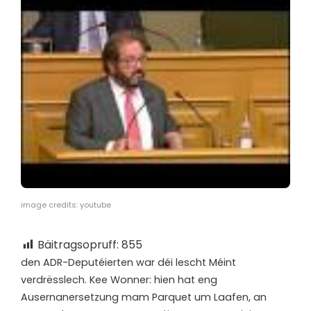
image credits: youtube
Bäitragsopruff:
855
d
en ADR-Deputéierten war déi lescht Méint
verdrësslech. Kee Wonner: hien hat eng
Ausernanersetzung mam Parquet um Laafen, an