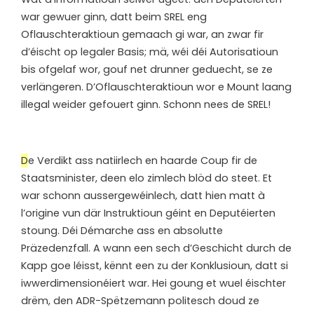
war gewuer ginn, datt beim SREL eng
Oflauschteraktioun gemaach gi war, an zwar fir
d’éischt op legaler Basis; mä, wéi déi Autorisatioun
bis ofgelaf wor, gouf net drunner geduecht, se ze
verlängeren. D’Oflauschteraktioun wor e Mount laang
illegal weider gefouert ginn. Schonn nees de SREL!
D
e Verdikt ass natiirlech en haarde Coup fir de
Staatsminister, deen elo zimlech blöd do steet. Et
war schonn aussergewéinlech, datt hien matt à
l’origine vun där Instruktioun géint en Deputéierten
stoung. Déi Démarche ass en absolutte
Präzedenzfall. A wann een sech d’Geschicht durch de
Kapp goe léisst, kënnt een zu der Konklusioun, datt si
iwwerdimensionéiert war. Hei goung et wuel éischter
drëm, den ADR-Spëtzemann politesch doud ze