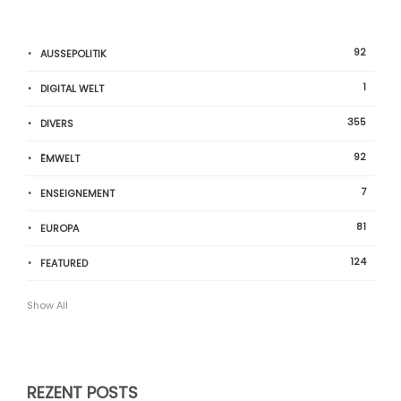
92
AUSSEPOLITIK
1
DIGITAL WELT
355
DIVERS
92
ËMWELT
7
ENSEIGNEMENT
81
EUROPA
124
FEATURED
Show All
REZENT POSTS