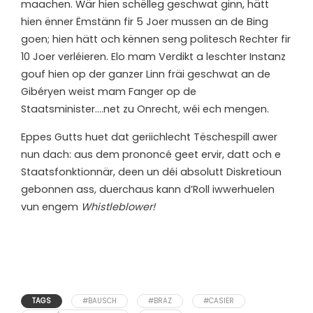
maachen. Wär hien schëlleg geschwat ginn, hätt
hien ënner Ëmstänn fir 5 Joer mussen an de Bing
goen; hien hätt och kënnen seng politesch Rechter fir
10 Joer verléieren. Elo mam Verdikt a leschter Instanz
gouf hien op der ganzer Linn fräi geschwat an de
Gibéryen weist mam Fanger op de
Staatsminister….net zu Onrecht, wéi ech mengen.
Eppes Gutts huet dat geriichlecht Tëschespill awer
nun dach: aus dem prononcé geet ervir, datt och e
Staatsfonktionnär, deen un déi absolutt Diskretioun
gebonnen ass, duerchaus kann d’Roll iwwerhuelen
vun engem
Whistleblower!
TAGS
#BAUSCH
#BRAZ
#CASIER