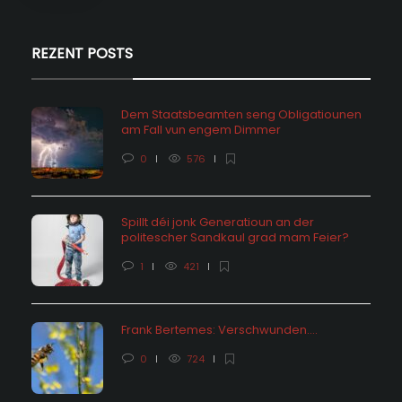
REZENT POSTS
Dem Staatsbeamten seng Obligatiounen
am Fall vun engem Dimmer
0
576
Spillt déi jonk Generatioun an der
politescher Sandkaul grad mam Feier?
1
421
Frank Bertemes: Verschwunden….
0
724