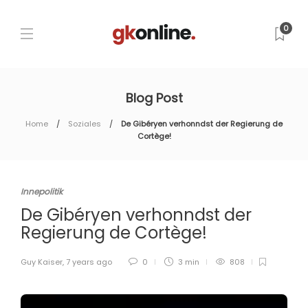
0
Blog Post
Home
Soziales
De Gibéryen verhonndst der Regierung de
Cortège!
Innepolitik
De Gibéryen verhonndst der
Regierung de Cortège!
Guy Kaiser
,
7 years ago
0
3 min
808