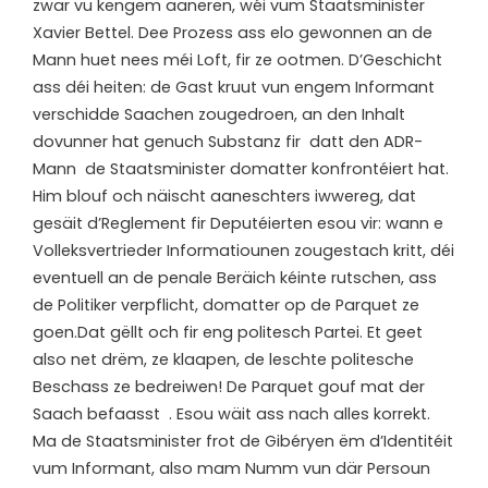
zwar vu kengem aaneren, wéi vum Staatsminister
Xavier Bettel. Dee Prozess ass elo gewonnen an de
Mann huet nees méi Loft, fir ze ootmen. D’Geschicht
ass déi heiten: de Gast kruut vun engem Informant
verschidde Saachen zougedroen, an den Inhalt
dovunner hat genuch Substanz fir datt den ADR-
Mann de Staatsminister domatter konfrontéiert hat.
Him blouf och näischt aaneschters iwwereg, dat
gesäit d’Reglement fir Deputéierten esou vir: wann e
Volleksvertrieder Informatiounen zougestach kritt, déi
eventuell an de penale Beräich kéinte rutschen, ass
de Politiker verpflicht, domatter op de Parquet ze
goen.Dat gëllt och fir eng politesch Partei. Et geet
also net drëm, ze klaapen, de leschte politesche
Beschass ze bedreiwen! De Parquet gouf mat der
Saach befaasst . Esou wäit ass nach alles korrekt.
Ma de Staatsminister frot de Gibéryen ëm d’Identitéit
vum Informant, also mam Numm vun där Persoun