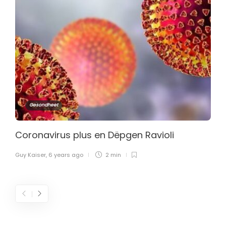
Gesondheet
Coronavirus plus en Dëpgen Ravioli
Guy Kaiser
,
6 years ago
2 min