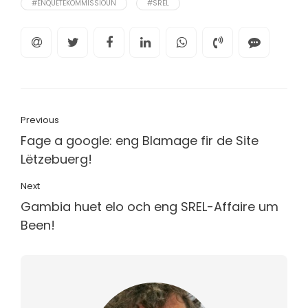
#ENQUÊTEKOMMISSIOUN
#SREL
Previous
Fage a google: eng Blamage fir de Site
Lëtzebuerg!
Next
Gambia huet elo och eng SREL-Affaire um
Been!