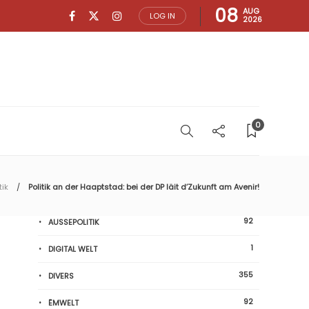
08
AUG
LOG IN
2026
0
tik
Politik an der Haaptstad: bei der DP läit d’Zukunft am Avenir!
92
AUSSEPOLITIK
1
DIGITAL WELT
355
DIVERS
92
ËMWELT