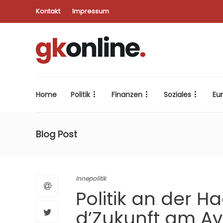
Kontakt
Impressum
Home
Politik
Finanzen
Soziales
Eu
Blog Post
Innepolitik
Politik an der Ha
d’Zukunft am Av