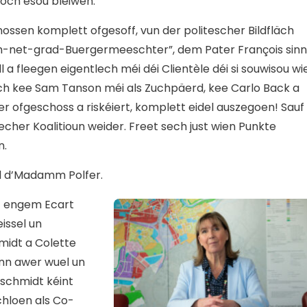
och esou bleiwen.
ssen komplett ofgesoff, vun der politescher Bildfläch
-net-grad-Buergermeeschter”, dem Pater François sinn
a fleegen eigentlech méi déi Clientèle déi si souwisou wie
 och kee Sam Tanson méi als Zuchpäerd, kee Carlo Back a
er ofgeschoss a riskéiert, komplett eidel auszegoen! Sauf
cher Koalitioun weider. Freet sech just wien Punkte
n.
mol d’Madamm Polfer.
t engem Ecart
issel un
midt a Colette
inn awer wuel un
dschmidt kéint
hloen als Co-