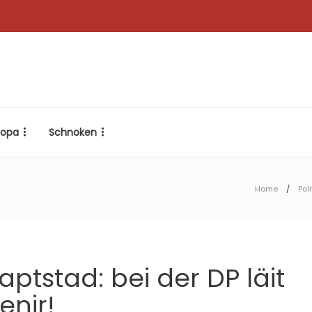
ropa
Schnoken
Home
Poli
aptstad: bei der DP läit
enir!