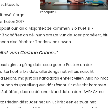
eschtesch.
Paperjam.lu
it ewéi Serge
ar haten 2017
ositioun an d’Majoritéit ze kommen. Elo huet si 7
 Schäffen an déi hunn am Laf vun de Joer probéiert, hir
innen also éischter Tendenz no uewen.
sultat vum Corinne Cahen…”
sch ginn a géing dofir esou guer e Posten an der
tei huet si bis dato allerdéngs net vill bis näischt
’Lëscht, ma just als Kandidatin ënnert villen. Also nix ma
ht och d’Opstellung vun där Lëscht: fir d’éischt kommen
Schäffen, duerno déi aner Kandidaten dem A-B-C- no.
tz trieden dëst Joer net un. Et kritt een et zwar net