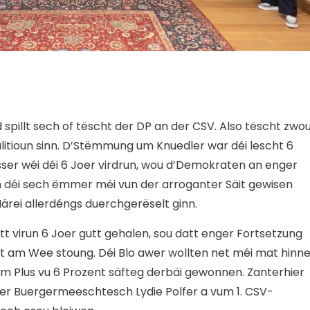
 spillt sech of tëscht der DP an der CSV. Also tëscht zwo
litioun sinn. D’Stëmmung um Knuedler war déi lescht 6
besser wéi déi 6 Joer virdrun, wou d’Demokraten an enger
 déi sech ëmmer méi vun der arroganter Säit gewisen
Märei allerdéngs duerchgerëselt ginn.
t virun 6 Joer gutt gehalen, sou datt enger Fortsetzung
ht am Wee stoung. Déi Blo awer wollten net méi mat hinne
m Plus vu 6 Prozent säfteg derbäi gewonnen. Zanterhier
 der Buergermeeschtesch Lydie Polfer a vum 1. CSV-