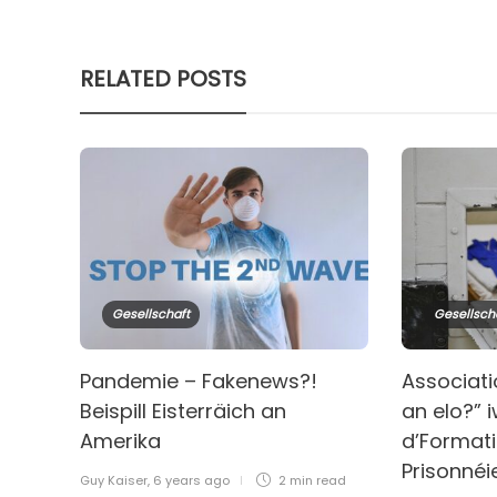
RELATED POSTS
Gesellschaft
Gesellsch
Pandemie – Fakenews?!
Associati
Beispill Eisterräich an
an elo?” 
Amerika
d’Formati
Prisonnéi
Guy Kaiser
,
6 years ago
2 min
read