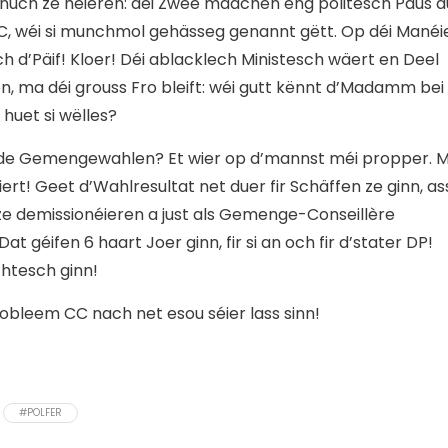
enuch ze héieren: déi Zwee maachen eng politesch Paus a
, wéi si munchmol gehässeg genannt gëtt. Op déi Manéi
 d’Päif! Kloer! Déi ablacklech Ministesch wäert en Deel
ma déi grouss Fro bleift: wéi gutt kënnt d’Madamm bei
 huet si wëlles?
un de Gemengewahlen? Et wier op d’mannst méi propper. 
iert! Geet d’Wahlresultat net duer fir Schäffen ze ginn, as
 ze demissionéieren a just als Gemenge-Conseillère
at géifen 6 haart Joer ginn, fir si an och fir d’stater DP!
htesch ginn!
Probleem CC nach net esou séier lass sinn!
#POLFER