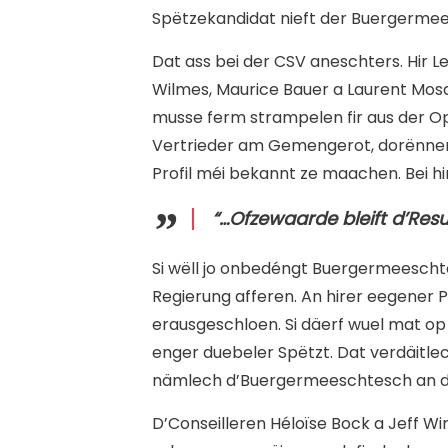
Spëtzekandidat nieft der Buergerme
Dat ass bei der CSV aneschters. Hir Le
Wilmes, Maurice Bauer a Laurent Mos
musse ferm strampelen fir aus der Opp
Vertrieder am Gemengerot, dorënner 3
Profil méi bekannt ze maachen. Bei h
“…Ofzewaarde bleift d’Re
Si wëll jo onbedéngt Buergermeeschte
Regierung afferen. An hirer eegener Par
erausgeschloen. Si däerf wuel mat op d
enger duebeler Spëtzt. Dat verdäitlec
nämlech d’Buergermeeschtesch an d’
D’Conseilleren Héloïse Bock a Jeff Wir