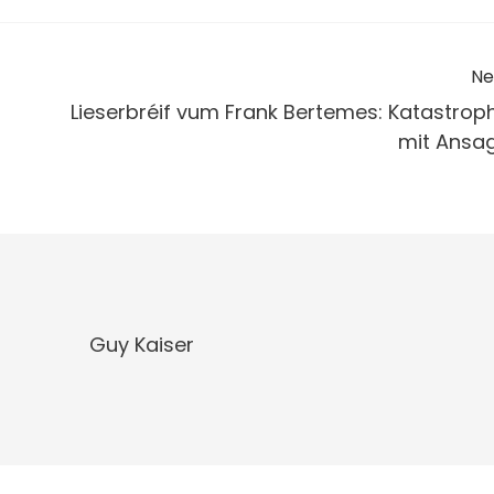
Ne
Lieserbréif vum Frank Bertemes: Katastrop
mit Ansa
Guy Kaiser