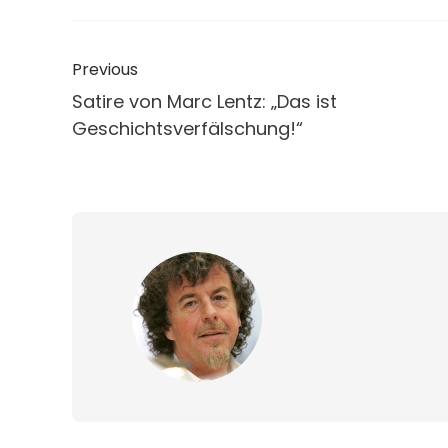
Previous
Satire von Marc Lentz: „Das ist
Geschichtsverfälschung!“