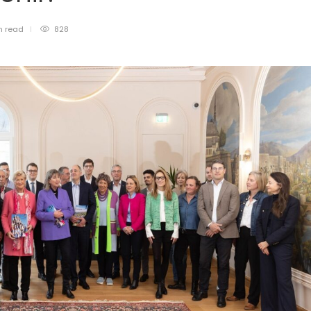
n
read
828