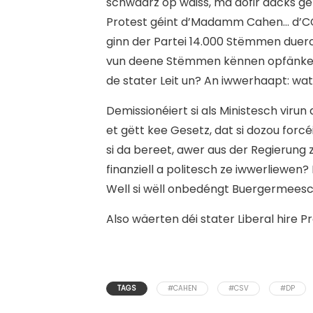
schwaarz op wäiss, ma dofir dacks g
Protest géint d’Madamm Cahen… d’CC
ginn der Partei 14.000 Stëmmen duerch
vun deene Stëmmen kënnen opfänken, 
de stater Leit un? An iwwerhaapt: wat
Demissionéiert si als Ministesch vir
et gëtt kee Gesetz, dat si dozou forcé
si da bereet, awer aus der Regierung
finanziell a politesch ze iwwerliewen? D
Well si wëll onbedéngt Buergermeesc
Also wäerten déi stater Liberal hire 
TAGS
#CAHEN
#CSV
#DP