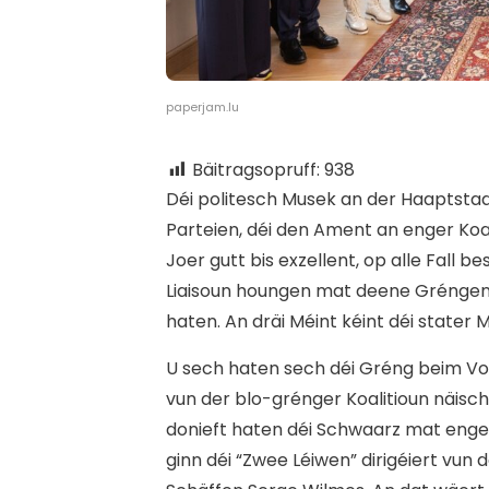
paperjam.lu
Bäitragsopruff:
938
D
éi politesch Musek an der Haaptstad
Parteien, déi den Ament an enger Koa
Joer gutt bis exzellent, op alle Fall 
Liaisoun houngen mat deene Gréngen
haten. An dräi Méint kéint déi stater 
U sech haten sech déi Gréng beim Vot
vun der blo-grénger Koalitioun näisc
donieft haten déi Schwaarz mat enge
ginn déi “Zwee Léiwen” dirigéiert vun