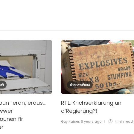
aft
Gesondheet
oun “eran, eraus…
RTL: Krichserklärung un
iwwer
d’Regierung?!
ounen fir
Guy Kaiser
,
6 years ago
4 min
read
er