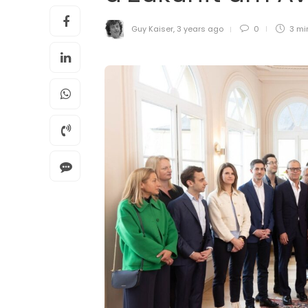
Guy Kaiser
,
3 years ago
0
3 mi