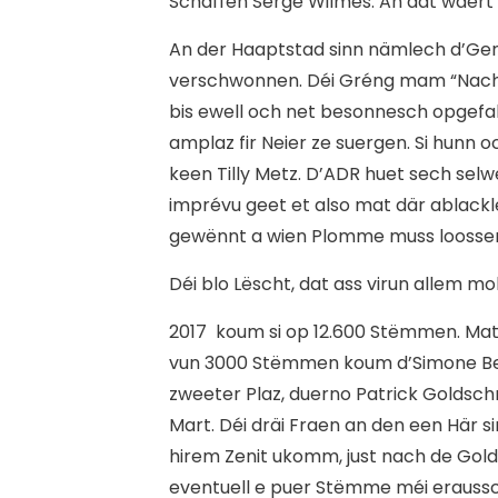
Schäffen Serge Wilmes. An dat wäert 
An der Haaptstad sinn nämlech d’Geno
verschwonnen. Déi Gréng mam “Nach
bis ewell och net besonnesch opgefall 
amplaz fir Neier ze suergen. Si hunn
keen Tilly Metz. D’ADR huet sech selw
imprévu geet et also mat där ablackle
gewënnt a wien Plomme muss loosse
D
éi blo Lëscht, dat ass virun allem 
2017 koum si op 12.600 Stëmmen. Ma
vun 3000 Stëmmen koum d’Simone Be
zweeter Plaz, duerno Patrick Goldsch
Mart. Déi dräi Fraen an den een Här s
hirem Zenit ukomm, just nach de Gol
eventuell e puer Stëmme méi eraussc