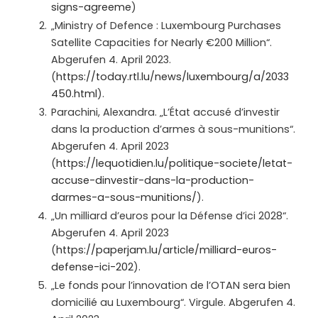
signs-agreeme
)
„Ministry of Defence : Luxembourg Purchases
Satellite Capacities for Nearly €200 Million“.
Abgerufen 4. April 2023.
(
https://today.rtl.lu/news/luxembourg/a/2033
450.html
).
Parachini, Alexandra. „L’État accusé d’investir
dans la production d’armes à sous-munitions“.
Abgerufen 4. April 2023
(
https://lequotidien.lu/politique-societe/letat-
accuse-dinvestir-dans-la-production-
darmes-a-sous-munitions/
).
„Un milliard d’euros pour la Défense d’ici 2028“.
Abgerufen 4. April 2023
(
https://paperjam.lu/article/milliard-euros-
defense-ici-202
).
„Le fonds pour l’innovation de l’OTAN sera bien
domicilié au Luxembourg“. Virgule. Abgerufen 4.