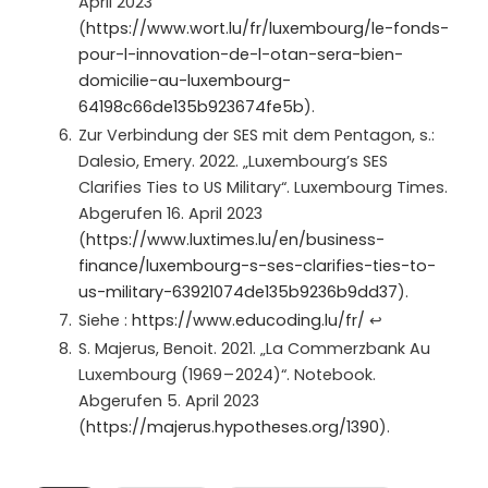
April 2023
(
https://www.wort.lu/fr/luxembourg/le-fonds-
pour-l-innovation-de-l-otan-sera-bien-
domicilie-au-luxembourg-
64198c66de135b923674fe5b
).
Zur Verbindung der SES mit dem Pentagon, s.:
Dalesio, Emery. 2022. „Luxembourg’s SES
Clarifies Ties to US Military“. Luxembourg Times.
Abgerufen 16. April 2023
(
https://www.luxtimes.lu/en/business-
finance/luxembourg-s-ses-clarifies-ties-to-
us-military-63921074de135b9236b9dd37
).
Siehe :
https://www.educoding.lu/fr/
↩︎
S. Majerus, Benoit. 2021. „La Commerzbank Au
Luxembourg (1969 – 2024)“. Notebook.
Abgerufen 5. April 2023
(
https://majerus.hypotheses.org/1390
).