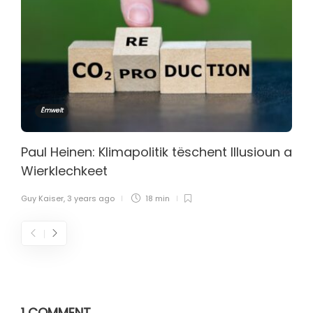
Ëmwelt
Paul Heinen: Klimapolitik tëschent Illusioun a
Wierklechkeet
Guy Kaiser
,
3 years ago
18 min
1 COMMENT