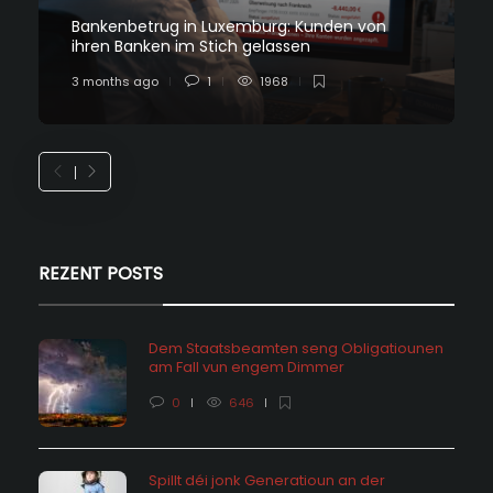
Bankenbetrug in Luxemburg: Kunden von
ihren Banken im Stich gelassen
3 months ago
1
1968
REZENT POSTS
Dem Staatsbeamten seng Obligatiounen
am Fall vun engem Dimmer
0
646
Spillt déi jonk Generatioun an der