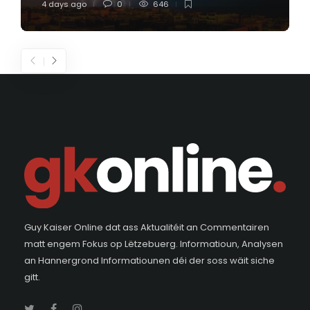
4 days ago
0
646
Guy Kaiser Online dat ass Aktualitéit an Commentairen
matt engem Fokus op Lëtzebuerg. Informatioun, Analysen
an Hannergrond Informatiounen déi der soss wäit siche
gitt.