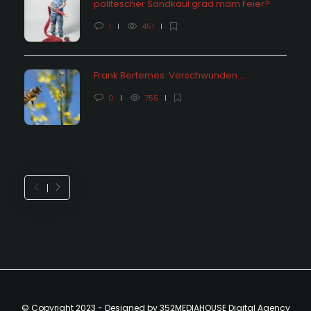
politescher Sandkaul grad mam Feier?
1
451
Frank Bertemes: Verschwunden….
0
755
© Copyright 2023 - Designed by 352MEDIAHOUSE Digital Agency