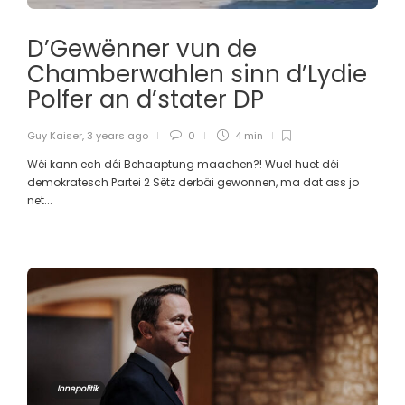
D’Gewënner vun de
Chamberwahlen sinn d’Lydie
Polfer an d’stater DP
Guy Kaiser
,
3 years ago
0
4 min
Wéi kann ech déi Behaaptung maachen?! Wuel huet déi
demokratesch Partei 2 Sëtz derbäi gewonnen, ma dat ass jo
net...
Innepolitik