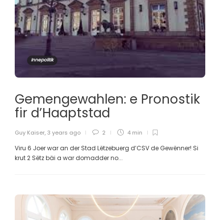
Innepolitik
Gemengewahlen: e Pronostik
fir d’Haaptstad
Guy Kaiser
,
3 years ago
2
4 min
Viru 6 Joer war an der Stad Lëtzebuerg d’CSV de Gewënner! Si
krut 2 Sëtz bäi a war domadder no...