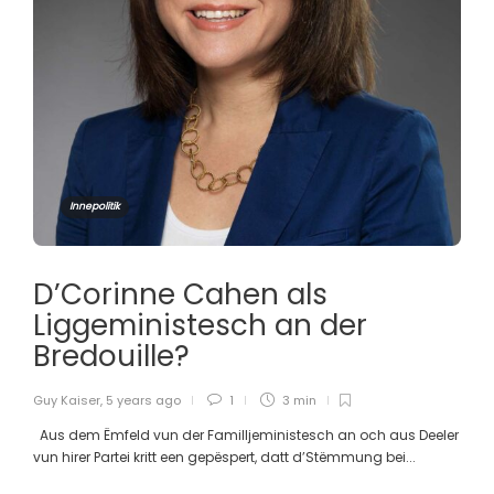
Innepolitik
D’Corinne Cahen als
Liggeministesch an der
Bredouille?
Guy Kaiser
,
5 years ago
1
3 min
Aus dem Ëmfeld vun der Familljeministesch an och aus Deeler
vun hirer Partei kritt een gepëspert, datt d’Stëmmung bei...