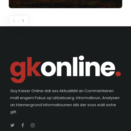
Guy Kaiser Online dat ass Aktualitéit an Commentairen
matt engem Fokus op Lëtzebuerg. Informatioun, Analysen
an Hannergrond Informatiounen déi der soss wäit siche
gitt.