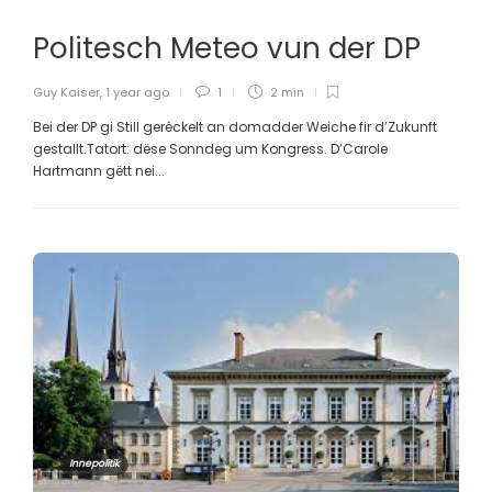
Politesch Meteo vun der DP
Guy Kaiser
,
1 year ago
1
2 min
Bei der DP gi Still geréckelt an domadder Weiche fir d’Zukunft
gestallt.Tatort: dëse Sonndeg um Kongress. D’Carole
Hartmann gëtt nei...
Innepolitik