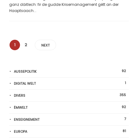
ganz däitlech: fir de gudde Krisemanagement gëtt an der
Haaptsaach...
1
2
NEXT
92
AUSSEPOLITIK
1
DIGITAL WELT
355
DIVERS
92
ËMWELT
7
ENSEIGNEMENT
81
EUROPA