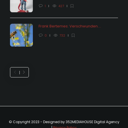
1
427
Frank Bertemes: Verschwunden….
0
732
© Copyright 2023 - Designed by 352MEDIAHOUSE Digital Agency
|
Privacy Policy