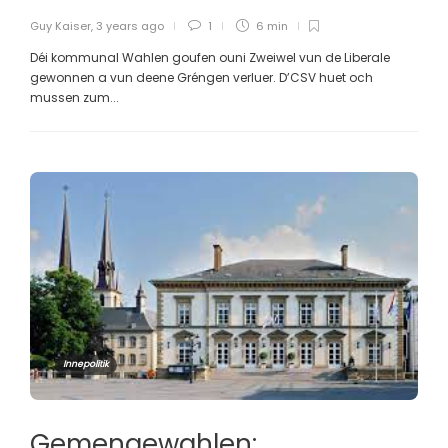
Guy Kaiser
,
3 years ago
1
6 min
Déi kommunal Wahlen goufen ouni Zweiwel vun de Liberale
gewonnen a vun deene Gréngen verluer. D’CSV huet och
mussen zum...
Innepolitik
Gemengewahlen: