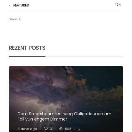
124
FEATURED
Show All
REZENT POSTS
Dem Staatsbeamten seng Obligatiounen am
Fall vun engem Dimmer
3 days ago
0
598