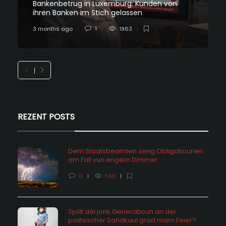
Bankenbetrug in Luxemburg: Kunden von
ihren Banken im Stich gelassen
3 months ago
1
1963
REZENT POSTS
Dem Staatsbeamten seng Obligatiounen
am Fall vun engem Dimmer
0
598
Spillt déi jonk Generatioun an der
politescher Sandkaul grad mam Feier?