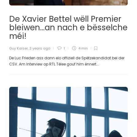
De Xavier Bettel wëll Premier
bleiwen…an nach e bësselche
méi!
Guy Kaiser
,
3 years ago
1
4 min
De Luc Frieden ass dann elo offiziell de Spëtzekandidat bei der
CSV. Am Interview op RTL Tëlee gouf him ënnert...