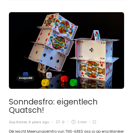
Innepolitik
Sonndesfro: eigentlech
Quatsch!
Guy Kaiser
,
6 years ago
0
2 min
Déi lescht Meenungsëmfro vun TNS-ILRES ass jo op eng Manéier