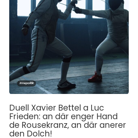
Innepolitik
Duell Xavier Bettel a Luc
Frieden: an där enger Hand
de Rousekranz, an där anerer
den Dolch!