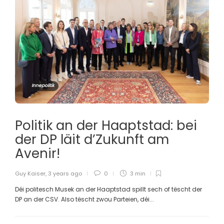
Innepolitik
Politik an der Haaptstad: bei
der DP läit d’Zukunft am
Avenir!
Guy Kaiser
,
3 years ago
0
3 min
Déi politesch Musek an der Haaptstad spillt sech of tëscht der
DP an der CSV. Also tëscht zwou Parteien, déi...