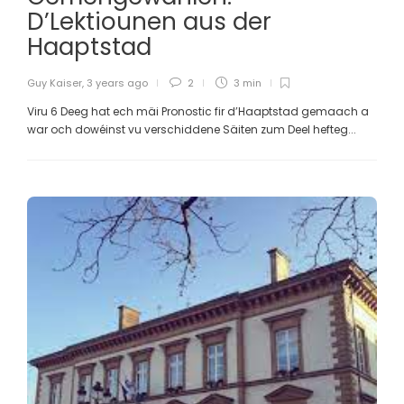
D’Lektiounen aus der
Haaptstad
Guy Kaiser
,
3 years ago
2
3 min
Viru 6 Deeg hat ech mäi Pronostic fir d’Haaptstad gemaach a
war och dowéinst vu verschiddene Säiten zum Deel hefteg...