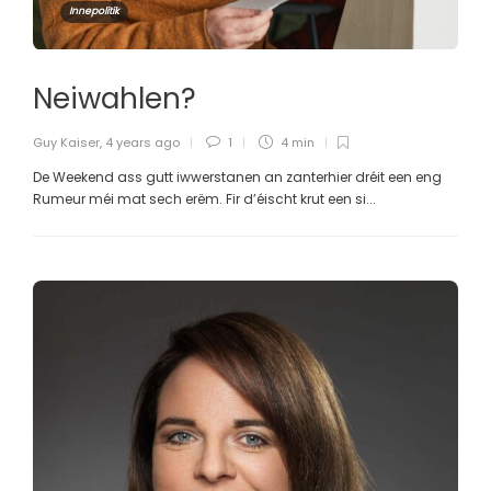
Innepolitik
Neiwahlen?
Guy Kaiser
,
4 years ago
1
4 min
De Weekend ass gutt iwwerstanen an zanterhier dréit een eng
Rumeur méi mat sech erëm. Fir d’éischt krut een si...