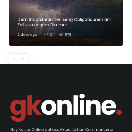
Dem Staatsbeamten seng Obligatiounen am
Fall vun engem Dimmer
2 days ago
0
576
Guy Kaiser Online dat ass Aktualitéit an Commentairen