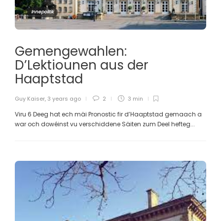
Innepolitik
Gemengewahlen:
D’Lektiounen aus der
Haaptstad
Guy Kaiser
,
3 years ago
2
3 min
Viru 6 Deeg hat ech mäi Pronostic fir d’Haaptstad gemaach a
war och dowéinst vu verschiddene Säiten zum Deel hefteg...