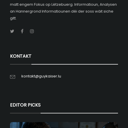
matt engem Fokus op Lëtzebuerg. Informatioun, Analysen
an Hannergrond Informatiounen déi der soss wäit siche
gitt.
KONTAKT
kontakt@guykaiser.lu
EDITOR PICKS