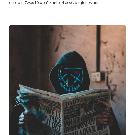
an den “Zwee Léiwen” zanter 4 Joerzéngten, wann...