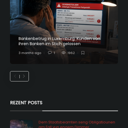
Bankenbetrug in Luxemburg: Kunden von
ihren Banken im Stich gelassen
3 months ago
1
1962
REZENT POSTS
Dem Staatsbeamten seng Obligatiounen
am Fall vun engem Dimmer