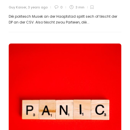
Guy Kaiser
,
3 years ago
0
3 min
Déi politesch Musek an der Haaptstad spillt sech of tëscht der
DP an der CSV. Also tëscht zwou Parteien, déi...