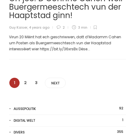
Buergermeeschtech vun der
Haaptstad ginn!
Guy Kaiser
,
4 years ago
2
3 min
Virun 20 Méint hat ech geschriwwen, datt d’Madamm Cahen
um Posten als Buergermeeschtesch vun der Haaptstad
interesséiert wier https://bit.ly/36xrsBx Dëse...
1
2
3
NEXT
92
AUSSEPOLITIK
1
DIGITAL WELT
355
DIVERS