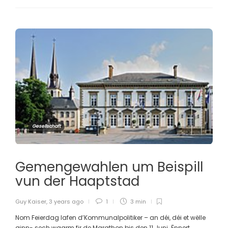
Gesellschaft
Gemengewahlen um Beispill
vun der Haaptstad
Guy Kaiser
,
3 years ago
1
3 min
Nom Feierdag lafen d’Kommunalpolitiker – an déi, déi et wëlle
ginn- sech waarm fir de Marathon bis den 11.Juni. Ënnert...