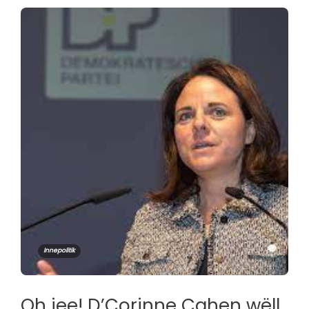
Innepolitik
Oh jee! D’Corinne Cahen wëll