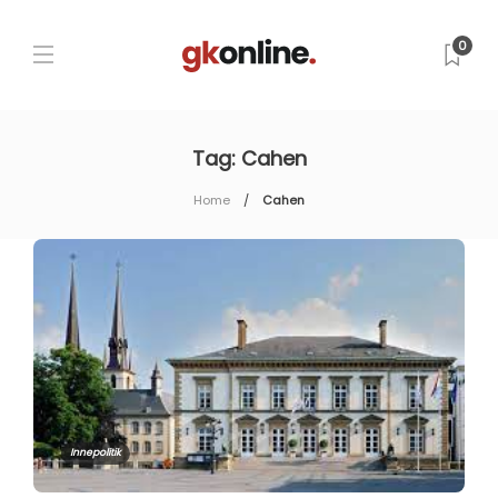
0
Tag:
Cahen
Home
Cahen
Innepolitik