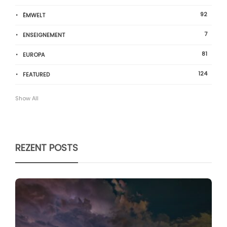
92
ËMWELT
7
ENSEIGNEMENT
81
EUROPA
124
FEATURED
Show All
REZENT POSTS