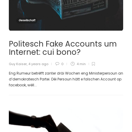
Gesellschaft
Politesch Fake Accounts um
Internet: cui bono?
Guy Kaiser
,
4 years ago
0
4 min
Eng Rumeur betrëfft zanter dräi Wochen eng Ministerpersoun an
d’demokratesch Partei. Déi Persoun hätt e falschen Account op
facebook, wëll...