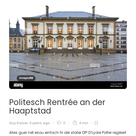
Innepolitik
Politesch Rentrée an der
Haaptstad
Guy Kaiser
,
4 years ago
0
4 min
Alles guer net esou einfach fir déi stater DP! D’Lydie Polfer regéiert