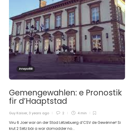
Innepolitik
Gemengewahlen: e Pronostik
fir d’Haaptstad
Guy Kaiser
,
3 years ago
2
4 min
Viru 6 Joer war an der Stad Lëtzebuerg d’CSV de Gewënner! Si
krut 2 Sëtz bäi a war domadder no...