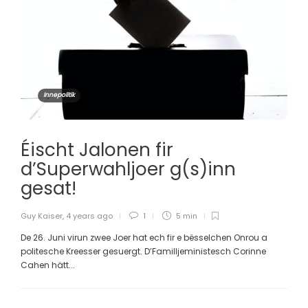
Innepolitik
Éischt Jalonen fir
d’Superwahljoer g(s)inn
gesat!
Guy Kaiser
,
4 years ago
1
5 min
De 26. Juni virun zwee Joer hat ech fir e bësselchen Onrou a
politesche Kreesser gesuergt. D’Familljeministesch Corinne
Cahen hätt...