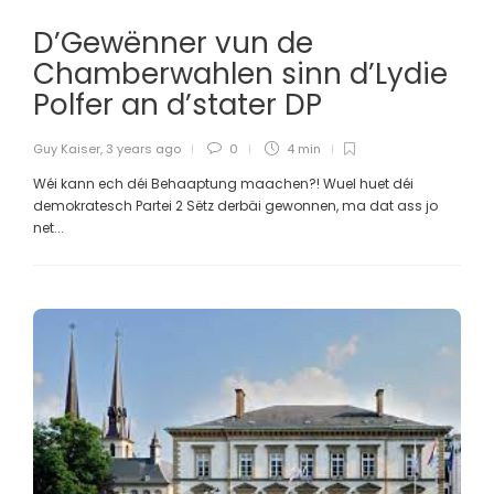
D’Gewënner vun de
Chamberwahlen sinn d’Lydie
Polfer an d’stater DP
Guy Kaiser
,
3 years ago
0
4 min
Wéi kann ech déi Behaaptung maachen?! Wuel huet déi
demokratesch Partei 2 Sëtz derbäi gewonnen, ma dat ass jo
net...