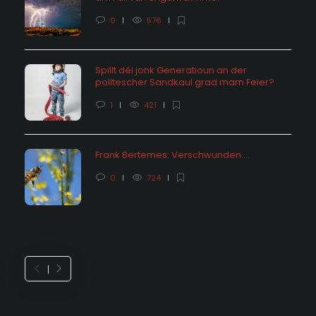
0
576
Spillt déi jonk Generatioun an der
politescher Sandkaul grad mam Feier?
1
421
Frank Bertemes: Verschwunden….
0
724