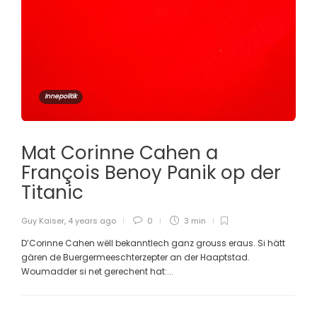
Innepolitik
Mat Corinne Cahen a
François Benoy Panik op der
Titanic
Guy Kaiser
,
4 years ago
0
3 min
D’Corinne Cahen wëll bekanntlech ganz grouss eraus. Si hätt
gären de Buergermeeschterzepter an der Haaptstad.
Woumadder si net gerechent hat:...