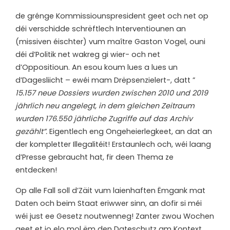
d
e grénge Kommissiounspresident geet och net op
déi verschidde schrëftlech Interventiounen an
(missiven éischter) vum maître Gaston Vogel, ouni
déi d’Politik net wakreg gi wier- och net
d’Oppositioun. An esou koum lues a lues un
d’Dagesliicht – ewéi mam Drëpsenzielert-, datt ”
15.157 neue Dossiers wurden zwischen 2010 und 2019
jährlich neu angelegt, in dem gleichen Zeitraum
wurden 176.550 jährliche Zugriffe auf das Archiv
gezählt”.
Eigentlech eng Ongeheierlegkeet, an dat an
der kompletter Illegalitéit! Erstaunlech och, wéi laang
d’Presse gebraucht hat, fir deen Thema ze
entdecken!
Op alle Fall soll d’Zäit vum laienhaften Ëmgank mat
Daten och beim Staat eriwwer sinn, an dofir si méi
wéi just ee Gesetz noutwenneg! Zanter zwou Wochen
geet et jo elo mol ëm den Dateschutz am Kontext