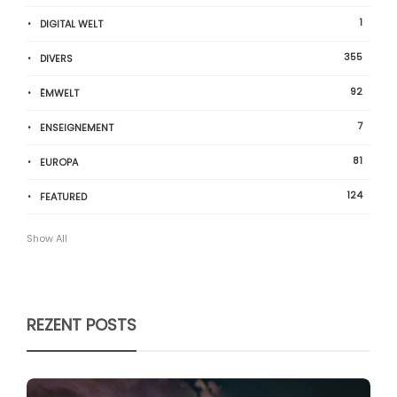
1
DIGITAL WELT
355
DIVERS
92
ËMWELT
7
ENSEIGNEMENT
81
EUROPA
124
FEATURED
Show All
REZENT POSTS