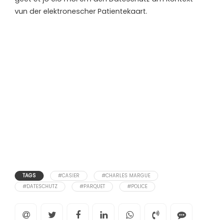
vun der elektronescher Patientekaart.
TAGS
#CASIER
#CHARLES MARGUE
#DATESCHUTZ
#PARQUET
#POLICE