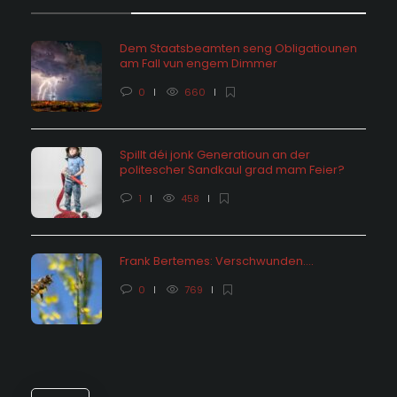
Dem Staatsbeamten seng Obligatiounen
am Fall vun engem Dimmer
0
660
Spillt déi jonk Generatioun an der
politescher Sandkaul grad mam Feier?
1
458
Frank Bertemes: Verschwunden….
0
769