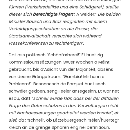
führten (Verkehrsdelikte und eine Schlägerei), stellte
dieser sich
berechtigte Fragen
“.
A weider:”
Die beiden
Minister Bausch und Braz reagierten mit einem
Verteidigungsschreiben an die Presse, die
Staatsanwaltschaft versuchte sich während
Pressekonferenzen zu rechtfertigen”.
Dat ass politesch “Schönfärberei!” Et huet zig
Kommissiounssëtzungen iwwer Wochen a Méint
gebraucht, bis d’Asiicht vun der Majoritéit, absëns
vun deene Grénge koum: “Gambia! Mir hunn e
Probleem!”. Besonnesch de Parquet huet sech
schwéier gedoen, seng Feeler anzegesinn. Et wor net
esou, datt “
schnell wurde klar, dass bei der diffizilen
Frage des Datenschutzes in den Verwaltungen nicht
mit Nachbesserungen gearbeitet werden konnte”, et
sief, dat “
schnell”, ob Lëtzebuergesch “séier/huerteg”
kréich an de grénge Sphären eng nei Definitioun.