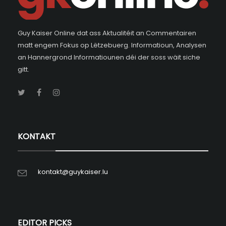
Guy Kaiser Online dat ass Aktualitéit an Commentairen
matt engem Fokus op Lëtzebuerg. Informatioun, Analysen
an Hannergrond Informatiounen déi der soss wäit siche
gitt.
KONTAKT
kontakt@guykaiser.lu
EDITOR PICKS