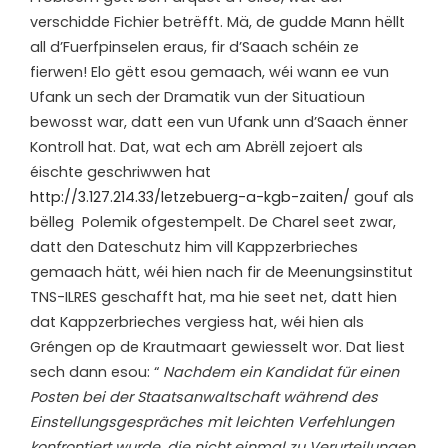
verschidde Fichier betrëfft. Mä, de gudde Mann hëllt
all d’Fuerfpinselen eraus, fir d’Saach schéin ze
fierwen! Elo gëtt esou gemaach, wéi wann ee vun
Ufank un sech der Dramatik vun der Situatioun
bewosst war, datt een vun Ufank unn d’Saach ënner
Kontroll hat. Dat, wat ech am Abrëll zejoert als
éischte geschriwwen hat
http://3.127.214.33/letzebuerg-a-kgb-zaiten/
gouf als
bëlleg Polemik ofgestempelt. De Charel seet zwar,
datt den Dateschutz him vill Kappzerbrieches
gemaach hätt, wéi hien nach fir de Meenungsinstitut
TNS-ILRES geschafft hat, ma hie seet net, datt hien
dat Kappzerbrieches vergiess hat, wéi hien als
Gréngen op de Krautmaart gewiesselt wor. Dat liest
sech dann esou: “
Nachdem ein Kandidat für einen
Posten bei der Staatsanwaltschaft während des
Einstellungsgespräches mit leichten Verfehlungen
konfrontiert wurde, die nicht einmal zu Verurteilungen