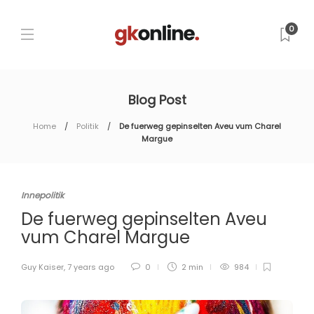
0
Blog Post
Home
Politik
De fuerweg gepinselten Aveu vum Charel
Margue
Innepolitik
De fuerweg gepinselten Aveu
vum Charel Margue
Guy Kaiser
,
7 years ago
0
2 min
984