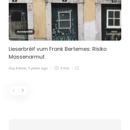
Aussepolitik
Lieserbréif vum Frank Bertemes: Risiko
Massenarmut
Guy Kaiser
,
3 years ago
3 min