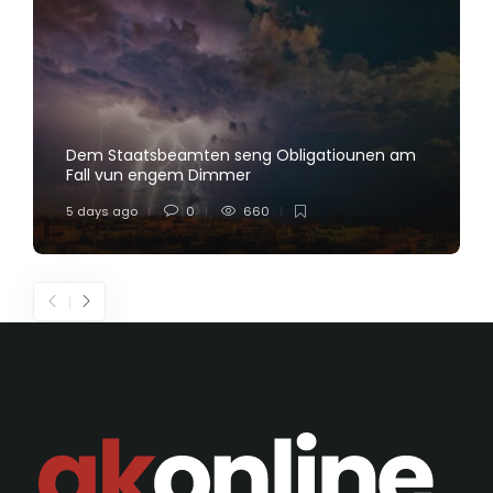
Dem Staatsbeamten seng Obligatiounen am
Fall vun engem Dimmer
5 days ago
0
660