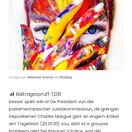
Image par
Alexandr Ivanov
de
Pixabay
Bäitragsopruff:
1,031
b
esser spéit wéi ni! De President vun der
parlamentarescher Justizkommissioun, de gréngen
Deputéierten Charles Margue gëtt an engem Artikel
am Tageblatt (20.01.20) zou, datt et e grousse
Probleem gëtt bei Parquet a Police, wat déi