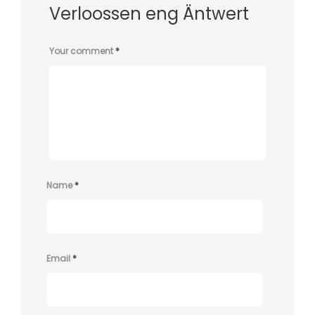
Verloossen eng Äntwert
Your comment
*
Name
*
Email
*