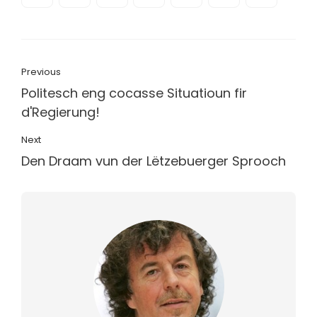
Previous
Politesch eng cocasse Situatioun fir
d'Regierung!
Next
Den Draam vun der Lëtzebuerger Sprooch