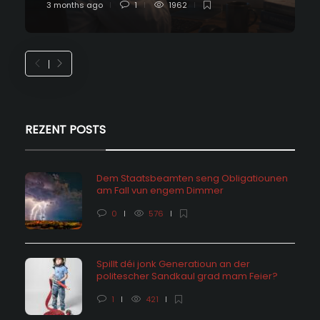
3 months ago
1
1962
REZENT POSTS
Dem Staatsbeamten seng Obligatiounen
am Fall vun engem Dimmer
0
576
Spillt déi jonk Generatioun an der
politescher Sandkaul grad mam Feier?
1
421