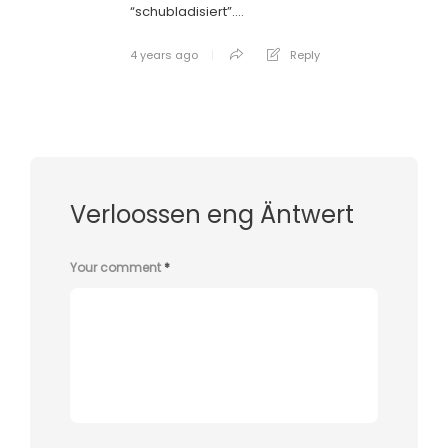
“schubladisiert”….
4 years ago
Reply
Verloossen eng Äntwert
Your comment
*