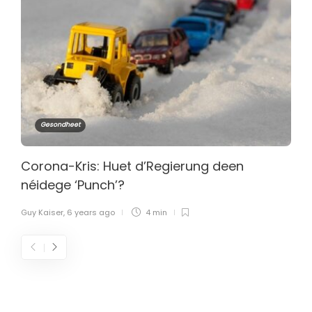
Gesondheet
Corona-Kris: Huet d’Regierung deen
néidege ‘Punch’?
Guy Kaiser
,
6 years ago
4 min