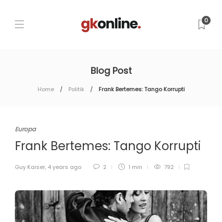
0
Blog Post
Home
Politik
Frank Bertemes: Tango Korrupti
Europa
Frank Bertemes: Tango Korrupti
Guy Kaiser
,
4 years ago
2
1 min
792