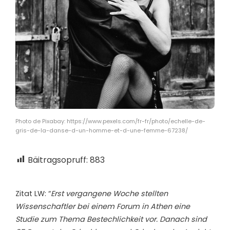
Photo de Pixabay: https://www.pexels.com/fr-fr/photo/echelle-de-
gris-de-la-danse-d-un-homme-et-d-une-femme-67238/
Bäitragsopruff:
883
Z
itat LW: “
Erst vergangene Woche stellten
Wissenschaftler bei einem Forum in Athen eine
Studie zum Thema Bestechlichkeit vor. Danach sind