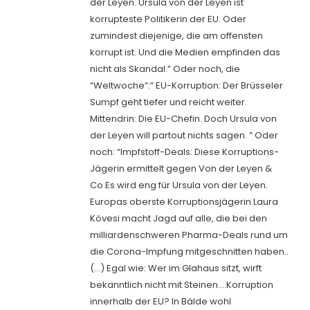
der Leyen. Ursula von der Leyen ist
korrupteste Politikerin der EU. Oder
zumindest diejenige, die am offensten
korrupt ist. Und die Medien empfinden das
nicht als Skandal.” Oder noch, die
“Weltwoche”:” EU-Korruption: Der Brüsseler
Sumpf geht tiefer und reicht weiter.
Mittendrin: Die EU-Chefin. Doch Ursula von
der Leyen will partout nichts sagen. ” Oder
noch: “Impfstoff-Deals: Diese Korruptions-
Jägerin ermittelt gegen Von der Leyen &
Co.Es wird eng für Ursula von der Leyen.
Europas oberste Korruptionsjägerin Laura
Kövesi macht Jagd auf alle, die bei den
milliardenschweren Pharma-Deals rund um
die Corona-Impfung mitgeschnitten haben..
(…) Egal wie: Wer im Glahaus sitzt, wirft
bekanntlich nicht mit Steinen….Korruption
innerhalb der EU? In Bälde wohl