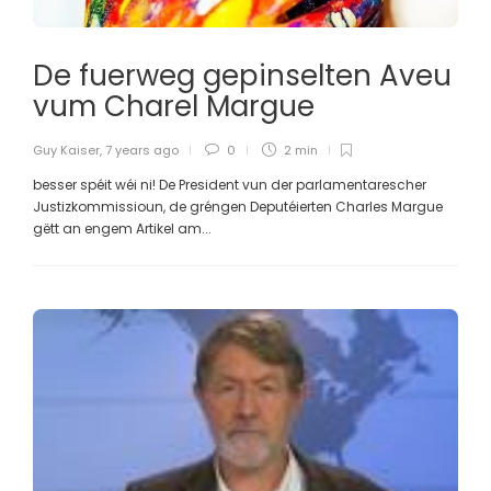
De fuerweg gepinselten Aveu
vum Charel Margue
Guy Kaiser
,
7 years ago
0
2 min
besser spéit wéi ni! De President vun der parlamentarescher
Justizkommissioun, de gréngen Deputéierten Charles Margue
gëtt an engem Artikel am...