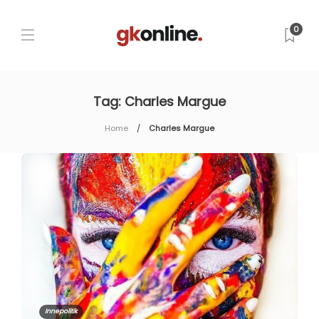
0
Tag:
Charles Margue
Home
Charles Margue
Innepolitik