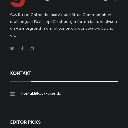
Guy Kaiser Online dat ass Aktualitéit an Commentairen
matt engem Fokus op Lëtzebuerg. Informatioun, Analysen
an Hannergrond Informatiounen déi der soss wäit siche
gitt.
KONTAKT
kontakt@guykaiser.lu
EDITOR PICKS