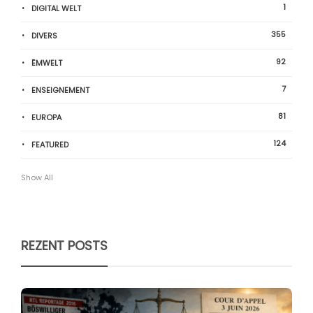
1
DIGITAL WELT
355
DIVERS
92
ËMWELT
7
ENSEIGNEMENT
81
EUROPA
124
FEATURED
Show All
REZENT POSTS