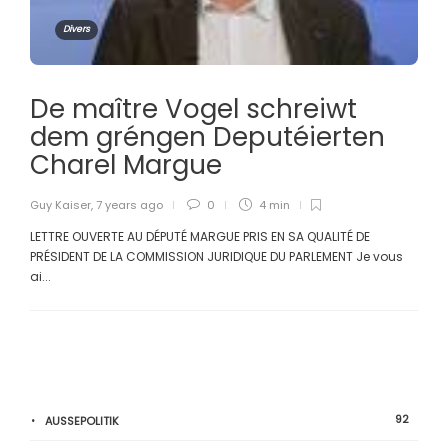
Divers
De maître Vogel schreiwt
dem gréngen Deputéierten
Charel Margue
Guy Kaiser
,
7 years ago
0
4 min
LETTRE OUVERTE AU DÉPUTÉ MARGUE PRIS EN SA QUALITÉ DE
PRÉSIDENT DE LA COMMISSION JURIDIQUE DU PARLEMENT Je vous
ai...
92
AUSSEPOLITIK