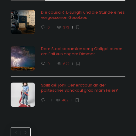
Die causa RTL-Lunghi und die Stunde eines
vergessenen Gesetzes
0
373
Dem Staatsbeamten seng Obligatiounen
am Fall vun engem Dimmer
0
672
Spillt déi jonk Generatioun an der
politescher Sandkaul grad mam Feier?
1
462