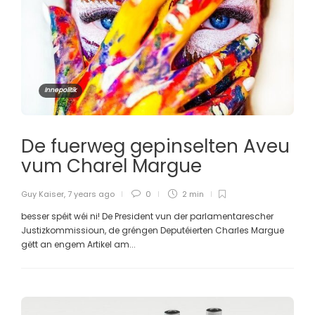
Innepolitik
De fuerweg gepinselten Aveu
vum Charel Margue
Guy Kaiser
,
7 years ago
0
2 min
besser spéit wéi ni! De President vun der parlamentarescher
Justizkommissioun, de gréngen Deputéierten Charles Margue
gëtt an engem Artikel am...