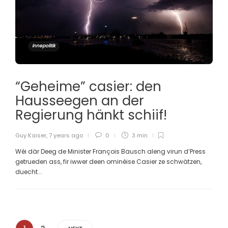
Innepolitik
“Geheime” casier: den
Hausseegen an der
Regierung hänkt schiif!
Guy Kaiser
,
7 years ago
0
3 min
Wéi där Deeg de Minister François Bausch aleng virun d’Press
getrueden ass, fir iwwer deen ominéise Casier ze schwätzen,
duecht...