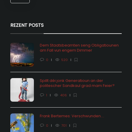
REZENT POSTS
Dem Staatsbeamten seng Obligatiounen
am Fall vun engem Dimmer
0
520
Spillt déi jonk Generatioun an der
politescher Sandkaul grad mam Feier?
1
406
Frank Bertemes: Verschwunden….
0
701