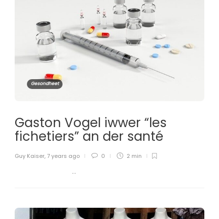
Gesondheet
Gaston Vogel iwwer “les
fichetiers” an der santé
Guy Kaiser
,
7 years ago
0
2 min
...