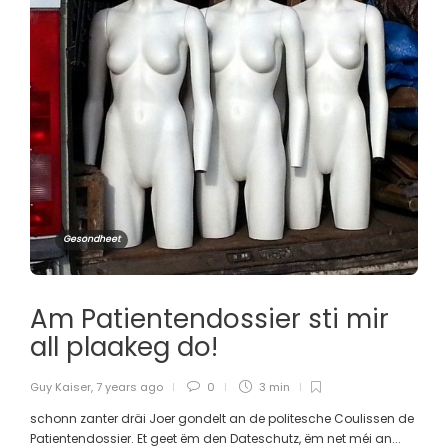
Gesondheet
Am Patientendossier sti mir
all plaakeg do!
Guy Kaiser
,
7 years ago
0
3 min
schonn zanter dräi Joer gondelt an de politesche Coulissen de
Patientendossier. Et geet ëm den Dateschutz, ëm net méi an...