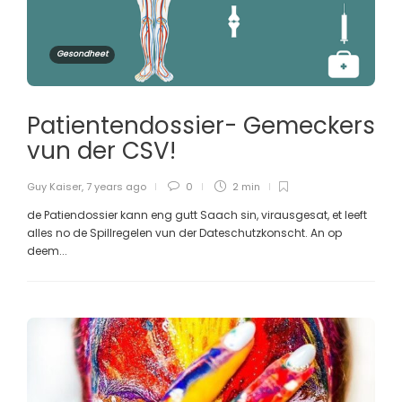
Gesondheet
Patientendossier- Gemeckers
vun der CSV!
Guy Kaiser
,
7 years ago
0
2 min
de Patiendossier kann eng gutt Saach sin, virausgesat, et leeft
alles no de Spillregelen vun der Dateschutzkonscht. An op
deem...