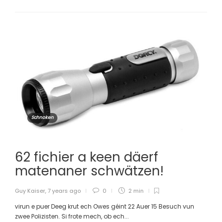
Schnoken
62 fichier a keen däerf
matenaner schwätzen!
Guy Kaiser
,
7 years ago
0
2 min
virun e puer Deeg krut ech Owes géint 22 Auer 15 Besuch vun
zwee Polizisten. Si frote mech, ob ech...