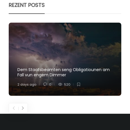
REZENT POSTS
Dem Staatsbeamten seng Obligatiounen am
Fall vun engem Dimmer
2 days ago
0
520