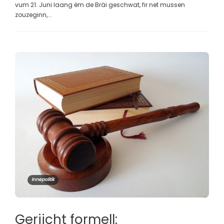
vum 21. Juni laang ëm de Bräi geschwat, fir net mussen
zouzeginn,...
Innepolitik
Geriicht formell: