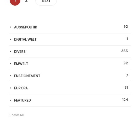
1
2
NEXT
92
AUSSEPOLITIK
1
DIGITAL WELT
355
DIVERS
92
ËMWELT
7
ENSEIGNEMENT
81
EUROPA
124
FEATURED
Show All