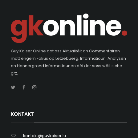
Guy Kaiser Online dat ass Aktualitéit an Commentairen
matt engem Fokus op Lëtzebuerg. Informatioun, Analysen
an Hannergrond Informatiounen déi der soss wäit siche
gitt.
KONTAKT
kontakt@guykaiser.lu