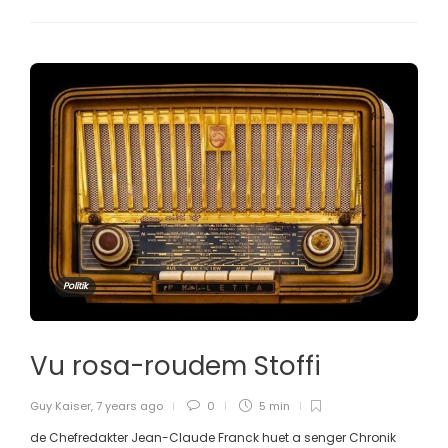
Politik
Vu rosa-roudem Stoffi
Guy Kaiser
,
7 years ago
0
5 min
de Chefredakter Jean-Claude Franck huet a senger Chronik