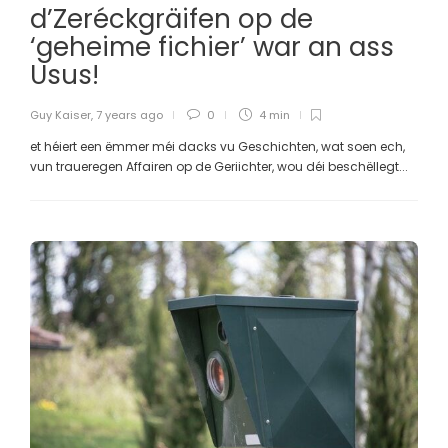
d’Zeréckgräifen op de
‘geheime fichier’ war an ass
Usus!
Guy Kaiser
,
7 years ago
0
4 min
et héiert een ëmmer méi dacks vu Geschichten, wat soen ech,
vun traueregen Affairen op de Geriichter, wou déi beschëllegt...