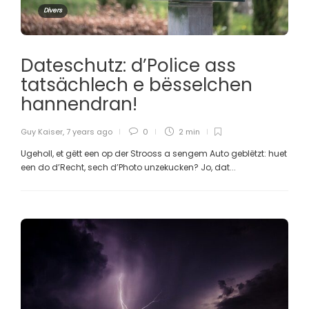
Divers
Dateschutz: d’Police ass
tatsächlech e bësselchen
hannendran!
Guy Kaiser
,
7 years ago
0
2 min
Ugeholl, et gëtt een op der Strooss a sengem Auto geblëtzt: huet
een do d’Recht, sech d’Photo unzekucken? Jo, dat...