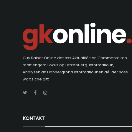
Guy Kaiser Online dat ass Aktualitéit an Commentairen
matt engem Fokus op Lëtzebuerg. Informatioun,
Analysen an Hannergrond Informatiounen déi der soss
wäit siche gitt.
KONTAKT