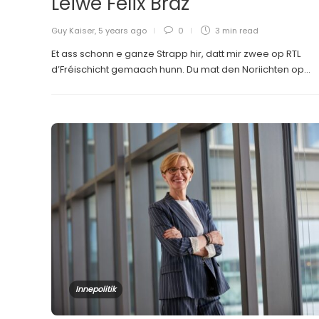
Léiwe Felix Braz
Guy Kaiser
,
5 years ago
0
3 min
read
Et ass schonn e ganze Strapp hir, datt mir zwee op RTL
d’Fréischicht gemaach hunn. Du mat den Noriichten op...
Innepolitik