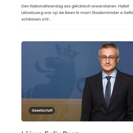
Den Nationalfeierdag ass glécklech iwwerstanen. Hallef
Lëtzebuerg war op de Been fir mam Staatsminister e Selfi
schéissen a fir...
Gesellschaft