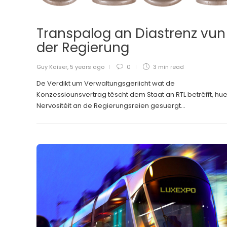
Transpalog an Diastrenz vun
der Regierung
Guy Kaiser
,
5 years ago
0
3 min
read
De Verdikt um Verwaltungsgeriicht wat de
Konzessiounsvertrag tëscht dem Staat an RTL betrëfft, huet
Nervositéit an de Regierungsreien gesuergt...