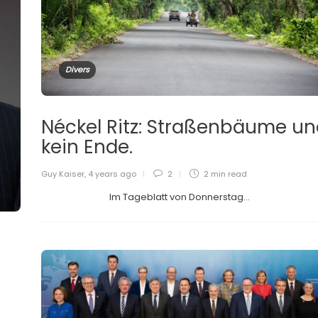
Divers
Néckel Ritz: Straßenbäume u
kein Ende.
Guy Kaiser
,
4 years ago
2
2 min
read
Im Tageblatt von Donnerstag...