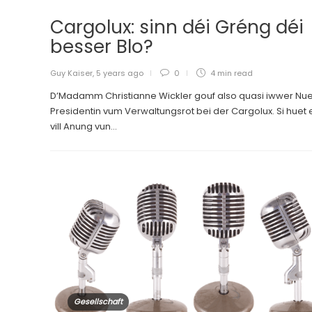
Cargolux: sinn déi Gréng déi
besser Blo?
Guy Kaiser
,
5 years ago
0
4 min
read
D’Madamm Christianne Wickler gouf also quasi iwwer Nu
Presidentin vum Verwaltungsrot bei der Cargolux. Si huet
vill Anung vun...
Gesellschaft