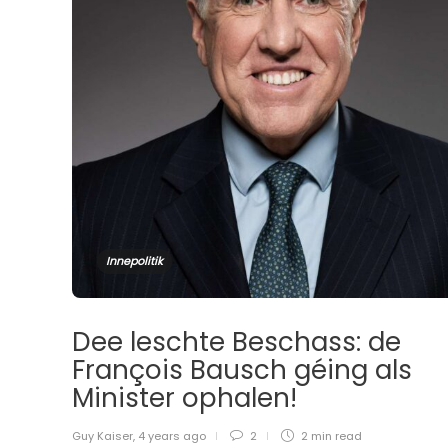
Innepolitik
Dee leschte Beschass: de
François Bausch géing als
Minister ophalen!
Guy Kaiser
,
4 years ago
2
2 min
read