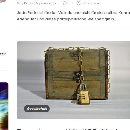
Guy Kaiser
,
5 years ago
1
6 min
read
Jede Partei ist für das Volk da und nicht für sich selbst. Konr
Adenauer Und diese parteipolitische Weisheit gilt in...
 fir
Gesellschaft