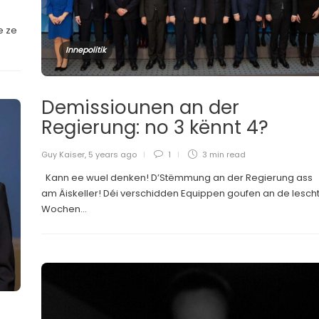
e ze
Innepolitik
Demissiounen an der
Regierung: no 3 kënnt 4?
Guy Kaiser
,
5 years ago
1
3 min
read
Kann ee wuel denken! D’Stëmmung an der Regierung ass
am Äiskeller! Déi verschidden Equippen goufen an de lesch
Wochen...