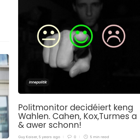
Innepolitik
Politmonitor decidéiert keng
Wahlen. Cahen, Kox,Turmes a
& awer schonn!
Guy Kaiser
,
5 years ago
0
5 min
read