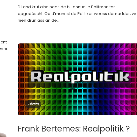
D’Land krut also nees de bi-annuelle Politmonitor
opgedëscht. Op d’mannst de Politiker weess domadder, w
hien drun ass an de...
echt
 esou
Divers
Frank Bertemes: Realpolitik ?