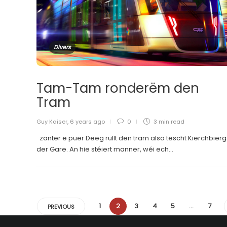
Divers
Tam-Tam ronderëm den
Tram
Guy Kaiser
,
6 years ago
0
3 min
read
zanter e puer Deeg rullt den tram also tëscht Kierchbierg
der Gare. An hie stéiert manner, wéi ech...
1
2
3
4
5
…
7
PREVIOUS