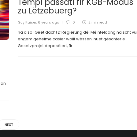
Tempi passati fir KGB-Modus
zu Lëtzebuerg?
Guy Kaiser
,
6 years ago
0
2 min
read
na also! Geet dach! D’Regierung déi Méintelaang näischt vu
engem geheime casier wollt wëssen, huet gëschter e
Gesetzprojet deposéiert, fir...
 an
NEXT