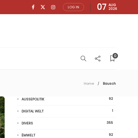
07
AUG
LOG IN
2026
0
Home
Bausch
92
AUSSEPOLITIK
1
DIGITAL WELT
355
DIVERS
92
ËMWELT