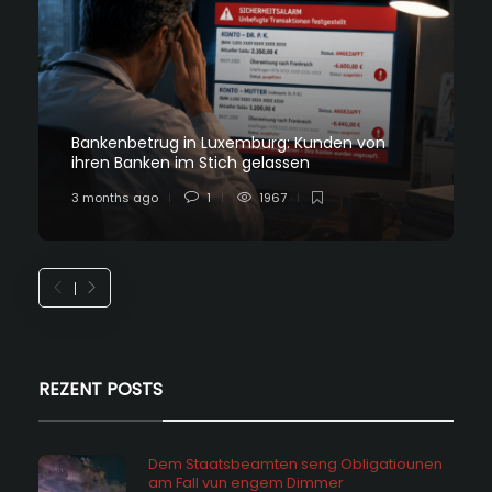
Bankenbetrug in Luxemburg: Kunden von
ihren Banken im Stich gelassen
3 months ago
1
1967
REZENT POSTS
Dem Staatsbeamten seng Obligatiounen
am Fall vun engem Dimmer