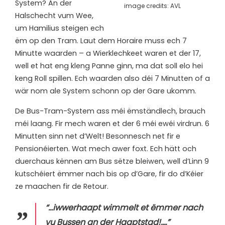
System? An der
image credits: AVL
Halschecht vum Wee,
um Hamilius steigen ech
ëm op den Tram. Laut dem Horaire muss ech 7
Minutte waarden – a Wierklechkeet waren et der 17,
well et hat eng kleng Panne ginn, ma dat soll elo hei
keng Roll spillen. Ech waarden also déi 7 Minutten of a
wär nom ale System schonn op der Gare ukomm.
De Bus-Tram-System ass méi ëmständlech, brauch
méi laang. Fir mech waren et der 6 méi ewéi virdrun. 6
Minutten sinn net d’Welt! Besonnesch net fir e
Pensionéierten. Wat mech awer foxt. Ech hätt och
duerchaus kënnen am Bus sëtze bleiwen, well d’Linn 9
kutschéiert ëmmer nach bis op d’Gare, fir do d’Kéier
ze maachen fir de Retour.
“…iwwerhaapt wimmelt et ëmmer nach
vu Bussen an der Haaptstad!….”