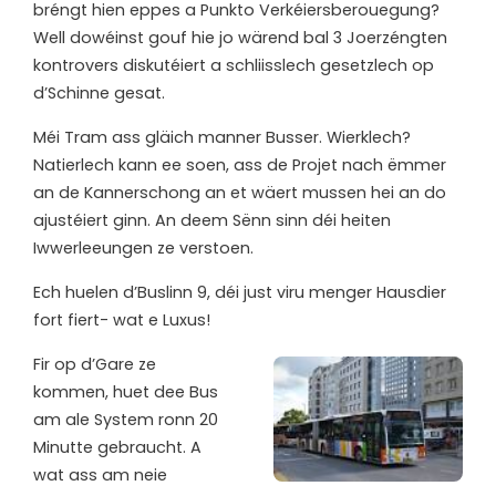
bréngt hien eppes a Punkto Verkéiersberouegung?
Well dowéinst gouf hie jo wärend bal 3 Joerzéngten
kontrovers diskutéiert a schliisslech gesetzlech op
d’Schinne gesat.
Méi Tram ass gläich manner Busser. Wierklech?
Natierlech kann ee soen, ass de Projet nach ëmmer
an de Kannerschong an et wäert mussen hei an do
ajustéiert ginn. An deem Sënn sinn déi heiten
Iwwerleeungen ze verstoen.
Ech huelen d’Buslinn 9, déi just viru menger Hausdier
fort fiert- wat e Luxus!
Fir op d’Gare ze
kommen, huet dee Bus
am ale System ronn 20
Minutte gebraucht. A
wat ass am neie