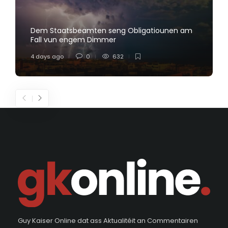
Dem Staatsbeamten seng Obligatiounen am
Fall vun engem Dimmer
4 days ago
0
632
Guy Kaiser Online dat ass Aktualitéit an Commentairen