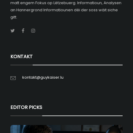
matt engem Fokus op Lëtzebuerg. Informatioun, Analysen
an Hannergrond Informatiounen déi der soss wäit siche
gitt.
KONTAKT
kontakt@guykaiser.lu
EDITOR PICKS