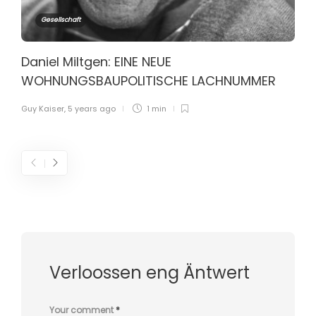
Gesellschaft
Daniel Miltgen: EINE NEUE
WOHNUNGSBAUPOLITISCHE LACHNUMMER
Guy Kaiser
,
5 years ago
1 min
Verloossen eng Äntwert
Your comment
*