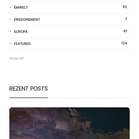
92
ËMWELT
7
ENSEIGNEMENT
81
EUROPA
124
FEATURED
Show All
REZENT POSTS