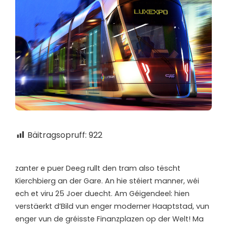
Bäitragsopruff:
922
z
anter e puer Deeg rullt den tram also tëscht
Kierchbierg an der Gare. An hie stéiert manner, wéi
ech et viru 25 Joer duecht. Am Géigendeel: hien
verstäerkt d’Bild vun enger moderner Haaptstad, vun
enger vun de gréisste Finanzplazen op der Welt! Ma