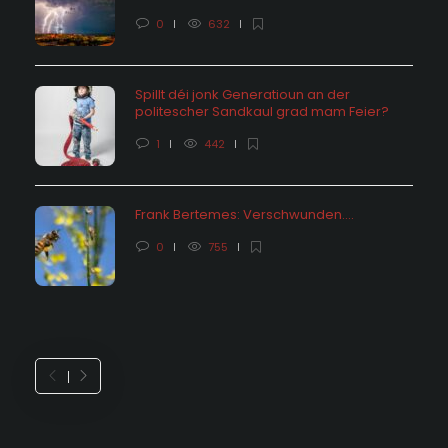
0
632
Spillt déi jonk Generatioun an der
politescher Sandkaul grad mam Feier?
1
442
Frank Bertemes: Verschwunden….
0
755