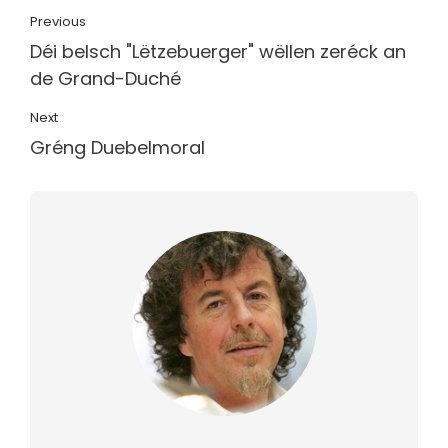
Previous
Déi belsch "Lëtzebuerger" wëllen zeréck an
de Grand-Duché
Next
Gréng Duebelmoral