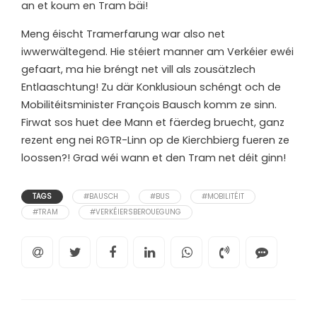
an et koum en Tram bäi!
Meng éischt Tramerfarung war also net
iwwerwältegend. Hie stéiert manner am Verkéier ewéi
gefaart, ma hie bréngt net vill als zousätzlech
Entlaaschtung! Zu där Konklusioun schéngt och de
Mobilitéitsminister François Bausch komm ze sinn.
Firwat sos huet dee Mann et fäerdeg bruecht, ganz
rezent eng nei RGTR-Linn op de Kierchbierg fueren ze
loossen?! Grad wéi wann et den Tram net déit ginn!
TAGS
#BAUSCH
#BUS
#MOBILITÉIT
#TRAM
#VERKÉIERSBEROUEGUNG