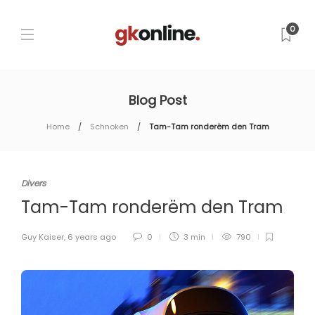
0
Blog Post
Home
Schnoken
Tam-Tam ronderëm den Tram
Divers
Tam-Tam ronderëm den Tram
Guy Kaiser
,
6 years ago
0
3 min
790