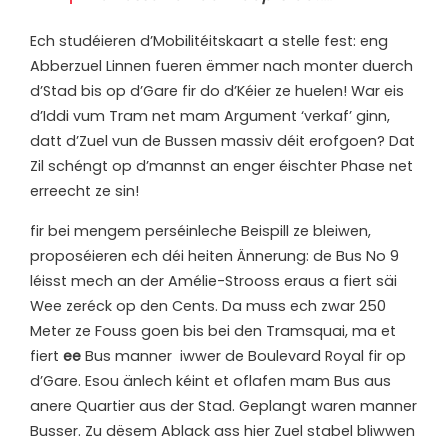
Ech studéieren d’Mobilitéitskaart a stelle fest: eng
Abberzuel Linnen fueren ëmmer nach monter duerch
d’Stad bis op d’Gare fir do d’Kéier ze huelen! War eis
d’Iddi vum Tram net mam Argument ‘verkaf’ ginn,
datt d’Zuel vun de Bussen massiv déit erofgoen? Dat
Zil schéngt op d’mannst an enger éischter Phase net
erreecht ze sin!
f
ir bei mengem perséinleche Beispill ze bleiwen,
proposéieren ech déi heiten Ännerung: de Bus No 9
léisst mech an der Amélie-Strooss eraus a fiert säi
Wee zeréck op den Cents. Da muss ech zwar 250
Meter ze Fouss goen bis bei den Tramsquai, ma et
fiert
ee
Bus manner iwwer de Boulevard Royal fir op
d’Gare. Esou änlech kéint et oflafen mam Bus aus
anere Quartier aus der Stad. Geplangt waren manner
Busser. Zu dësem Ablack ass hier Zuel stabel bliwwen