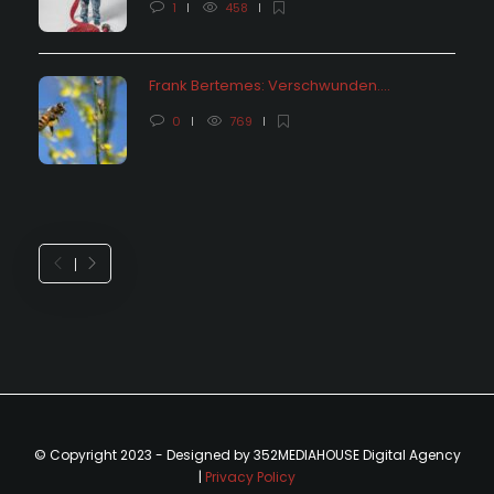
1
458
Frank Bertemes: Verschwunden….
0
769
© Copyright 2023 - Designed by 352MEDIAHOUSE Digital Agency
|
Privacy Policy