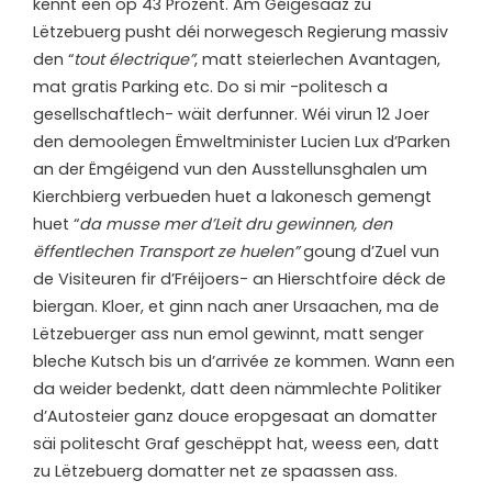
kënnt een op 43 Prozent. Am Géigesaaz zu
Lëtzebuerg pusht déi norwegesch Regierung massiv
den “
tout électrique”
, matt steierlechen Avantagen,
mat gratis Parking etc. Do si mir -politesch a
gesellschaftlech- wäit derfunner. Wéi virun 12 Joer
den demoolegen Ëmweltminister Lucien Lux d’Parken
an der Ëmgéigend vun den Ausstellunsghalen um
Kierchbierg verbueden huet a lakonesch gemengt
huet “
da musse mer d’Leit dru gewinnen, den
ëffentlechen Transport ze huelen”
goung d’Zuel vun
de Visiteuren fir d’Fréijoers- an Hierschtfoire déck de
biergan. Kloer, et ginn nach aner Ursaachen, ma de
Lëtzebuerger ass nun emol gewinnt, matt senger
bleche Kutsch bis un d’arrivée ze kommen. Wann een
da weider bedenkt, datt deen nämmlechte Politiker
d’Autosteier ganz douce eropgesaat an domatter
säi politescht Graf geschëppt hat, weess een, datt
zu Lëtzebuerg domatter net ze spaassen ass.