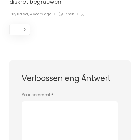
diskret begruewen
Guy Kaiser
,
4 years ago
7 min
Verloossen eng Äntwert
Your comment
*