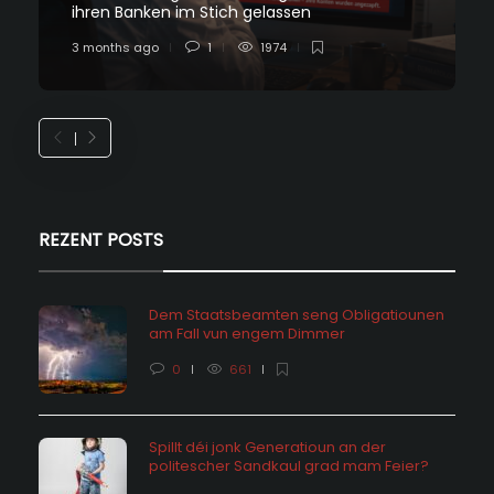
ihren Banken im Stich gelassen
3 months ago
1
1974
REZENT POSTS
Dem Staatsbeamten seng Obligatiounen
am Fall vun engem Dimmer
0
661
Spillt déi jonk Generatioun an der
politescher Sandkaul grad mam Feier?