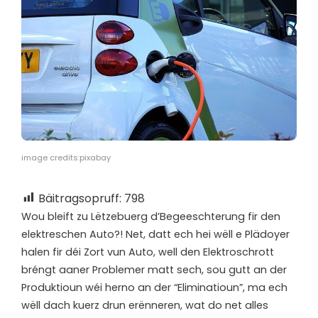
image credits:pixabay
Bäitragsopruff:
798
W
ou bleift zu Lëtzebuerg d’Begeeschterung fir den
elektreschen Auto?! Net, datt ech hei wëll e Plädoyer
halen fir déi Zort vun Auto, well den Elektroschrott
bréngt aaner Problemer matt sech, sou gutt an der
Produktioun wéi herno an der “Eliminatioun”, ma ech
wëll dach kuerz drun erënneren, wat do net alles