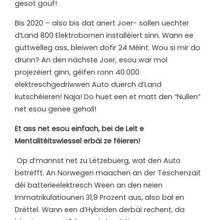
gesot gouf!
Bis 2020 – also bis dat anert Joer- sollen uechter
d’Land 800 Elektrobornen installéiert sinn. Wann ee
guttwëlleg ass, bleiwen dofir 24 Méint. Wou si mir do
drunn? An den nächste Joer, esou war mol
projezéiert ginn, géifen ronn 40.000
elektreschgedriwwen Auto duerch d’Land
kutschéieren! Naja! Do huet een et matt den “Nullen”
net esou genee geholl!
E
t ass net esou einfach, bei de Leit e
Mentalitéitswiessel erbäi ze féieren!
Op d’mannst net zu Lëtzebuerg, wat den Auto
betrëfft. An Norwegen maachen an der Tëschenzäit
déi batterieelektresch Ween an den neien
Immatrikulatiounen 31,9 Prozent aus, also bal en
Drëttel. Wann een d’Hybriden derbäi rechent, da