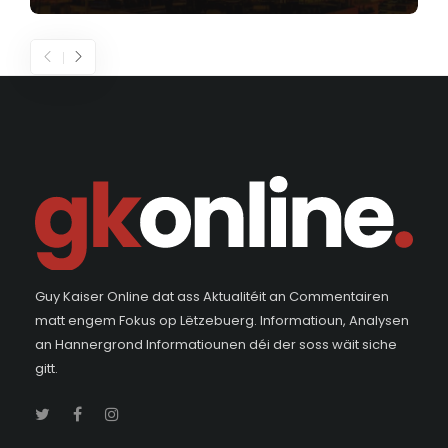
Guy Kaiser Online dat ass Aktualitéit an Commentairen
matt engem Fokus op Lëtzebuerg. Informatioun, Analysen
an Hannergrond Informatiounen déi der soss wäit siche
gitt.