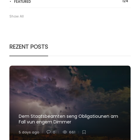
124
FEATURED
Show All
REZENT POSTS
Dem Staatsbeamten seng Obligatiounen am
Fall vun engem Dimmer
5 days ago
0
661