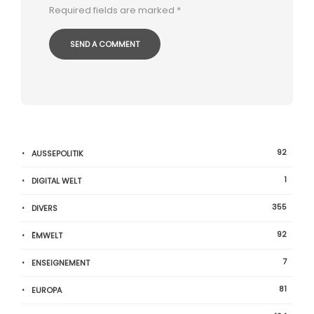
Required fields are marked
*
92
AUSSEPOLITIK
1
DIGITAL WELT
355
DIVERS
92
ËMWELT
7
ENSEIGNEMENT
81
EUROPA