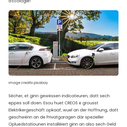
d’Ecologie!
image credits:pixabay
Sécher, et ginn gewëssen indicateuren, datt sech
eppes soll doen. Esou huet CREOS e grousst
Elektrikergeschäft opkaaf, wuel an der Hoffnung, datt
geschwënn an de Privatgaragen där spezieller
Opluedstatiounen installéiert ginn an also sech Geld