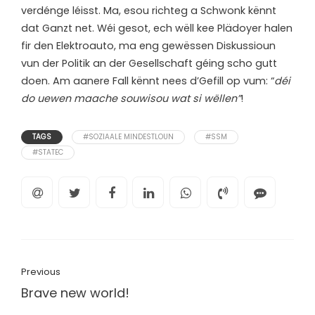
verdénge léisst. Ma, esou richteg a Schwonk kënnt
dat Ganzt net. Wéi gesot, ech wëll kee Plädoyer halen
fir den Elektroauto, ma eng gewëssen Diskussioun
vun der Politik an der Gesellschaft géing scho gutt
doen. Am aanere Fall kënnt nees d’Gefill op vum: “
déi
do uewen maache souwisou wat si wëllen”
!
TAGS
#SOZIAALE MINDESTLOUN
#SSM
#STATEC
Previous
Brave new world!