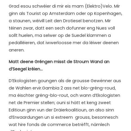
Grad esou schwéier di mir eis mam (Elektro)Velo. Mir
ginn als Tourist op Amsterdam oder op Kopenhagen,
a staunen, wéivill Leit den Drotiesel benotzen. Mir
téinen zwar, datt een sech dofunner eng Nues voll
sollt huelen, ma selwer op de Suedel klammen a
pedalléieren, dat iwwerloosse mer da léiwer deenen
aneren.
M
att deene Gréngen misst de Stroum Wand an
d’Seegel kréien…
D’Ekologisten goungen als de grousse Gewënner aus
de Wahlen ervir.Gambia 2 ass net blo-gréng-roud,
ma éischter gréng-blo-rout, och wann d’Ekologisten
net de Premier stellen; ouni si hätt et keng zweet
Editioun ginn vun der Dräierkoalitioun, an also sinn
d’Erwaardungen un si extreem grouss, besonnesch
wat hire fonds de commerce betrëfft, nämlech