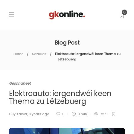
0
Blog Post
Home
Soziales
Elektroauto: iergendwéi keen Thema zu
Lëtzebuerg
Gesondheet
Elektroauto: iergendwéi keen
Thema zu Lëtzebuerg
Guy Kaiser
,
8 years ago
0
3 min
727