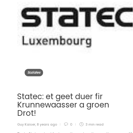
Soziales
Statec: et geet duer fir
Krunnewaasser a groen
Drot!
Guy Kaiser
,
8 years ago
0
3 min
read