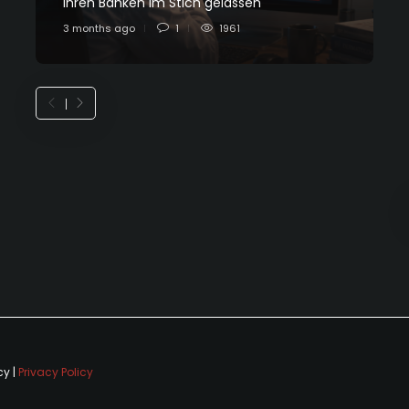
ihren Banken im Stich gelassen
L
3 months ago
1
1961
7
cy |
Privacy Policy