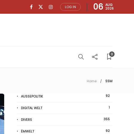
06
AUG
LOG IN
2026
0
Home
SSM
92
AUSSEPOLITIK
1
DIGITAL WELT
355
DIVERS
92
ËMWELT