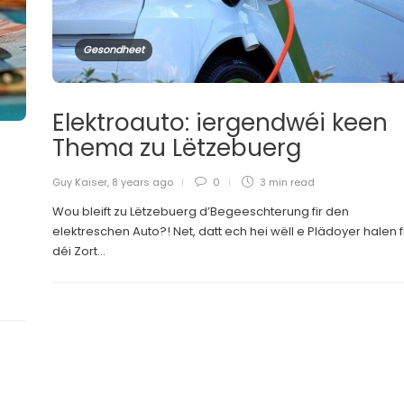
Gesondheet
Elektroauto: iergendwéi keen
Thema zu Lëtzebuerg
Guy Kaiser
,
8 years ago
0
3 min
read
Wou bleift zu Lëtzebuerg d’Begeeschterung fir den
elektreschen Auto?! Net, datt ech hei wëll e Plädoyer halen f
déi Zort...