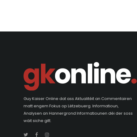
Guy Kaiser Online dat ass Aktualitéit an Commentairen
matt engem Fokus op Lëtzebuerg. Informatioun,
Analysen an Hannergrond Informatiounen déi der soss
wäit siche gitt.