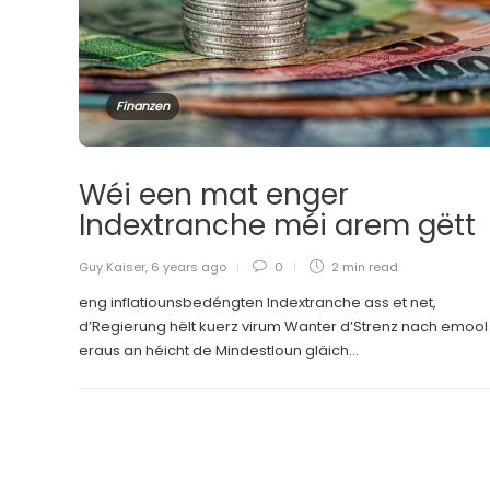
Finanzen
Wéi een mat enger
Indextranche méi arem gëtt
Guy Kaiser
,
6 years ago
0
2 min
read
eng inflatiounsbedéngten Indextranche ass et net,
d’Regierung hëlt kuerz virum Wanter d’Strenz nach emool
eraus an héicht de Mindestloun gläich...