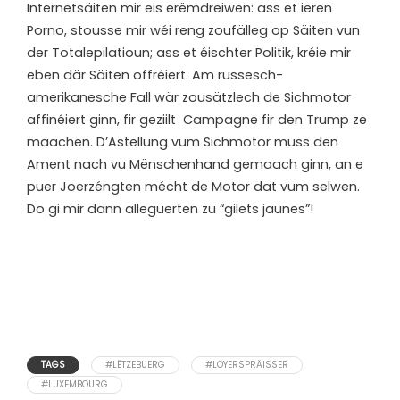
Internetsäiten mir eis erëmdreiwen: ass et ieren
Porno, stousse mir wéi reng zoufälleg op Säiten vun
der Totalepilatioun; ass et éischter Politik, kréie mir
eben där Säiten offréiert. Am russesch-
amerikanesche Fall wär zousätzlech de Sichmotor
affinéiert ginn, fir geziilt Campagne fir den Trump ze
maachen. D’Astellung vum Sichmotor muss den
Ament nach vu Mënschenhand gemaach ginn, an e
puer Joerzéngten mécht de Motor dat vum selwen.
Do gi mir dann alleguerten zu “gilets jaunes”!
TAGS
#LËTZEBUERG
#LOYERSPRÄISSER
#LUXEMBOURG