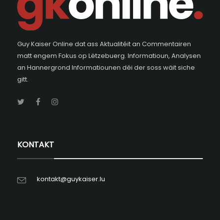
Guy Kaiser Online dat ass Aktualitéit an Commentairen
matt engem Fokus op Lëtzebuerg. Informatioun, Analysen
an Hannergrond Informatiounen déi der soss wäit siche
gitt.
KONTAKT
kontakt@guykaiser.lu