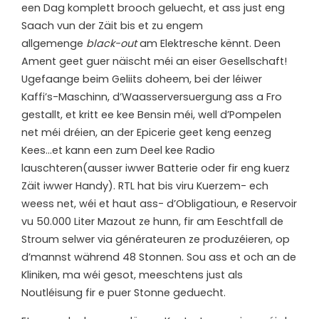
een Dag komplett brooch geluecht, et ass just eng
Saach vun der Zäit bis et zu engem
allgemenge
black-out
am Elektresche kënnt. Deen
Ament geet guer näischt méi an eiser Gesellschaft!
Ugefaange beim Geliits doheem, bei der léiwer
Kaffi’s-Maschinn, d’Waasserversuergung ass a Fro
gestallt, et kritt ee kee Bensin méi, well d’Pompelen
net méi dréien, an der Epicerie geet keng eenzeg
Kees…et kann een zum Deel kee Radio
lauschteren(ausser iwwer Batterie oder fir eng kuerz
Zäit iwwer Handy). RTL hat bis viru Kuerzem- ech
weess net, wéi et haut ass- d’Obligatioun, e Reservoir
vu 50.000 Liter Mazout ze hunn, fir am Eeschtfall de
Stroum selwer via générateuren ze produzéieren, op
d’mannst während 48 Stonnen. Sou ass et och an de
Kliniken, ma wéi gesot, meeschtens just als
Noutléisung fir e puer Stonne geduecht.