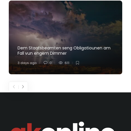
Dem Staatsbeamten seng Obligatiounen am
Fall vun engem Dimmer
3 days ago
0
611