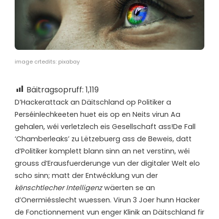
image crtedits: pixabay
Bäitragsopruff:
1,119
D’
Hackerattack an Däitschland op Politiker a
Perséinlechkeeten huet eis op en Neits virun Aa
gehalen, wéi verletzlech eis Gesellschaft ass!De Fall
‘Chamberleaks’ zu Lëtzebuerg ass de Beweis, datt
d’Politiker komplett blann sinn an net verstinn, wéi
grouss d’Erausfuerderunge vun der digitaler Welt elo
scho sinn; matt der Entwécklung vun der
kënschtlecher Intelligenz
wäerten se an
d’Onermiésslecht wuessen. Virun 3 Joer hunn Hacker
de Fonctionnement vun enger Klinik an Däitschland fir