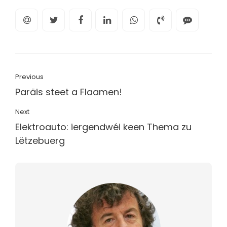
Previous
Paräis steet a Flaamen!
Next
Elektroauto: iergendwéi keen Thema zu
Lëtzebuerg