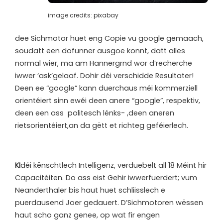
image credits: pixabay
dee Sichmotor huet eng Copie vu google gemaach,
soudatt een dofunner ausgoe konnt, datt alles
normal wier, ma am Hannergrnd wor d’recherche
iwwer ‘ask’gelaaf. Dohir déi verschidde Resultater!
Deen ee “google” kann duerchaus méi kommerziell
orientéiert sinn ewéi deen anere “google”, respektiv,
deen een ass politesch lénks- ,deen aneren
rietsorientéiert,an da gëtt et richteg geféierlech.
KI
déi kënschtlech Intelligenz, verduebelt all 18 Méint hir
Capacitéiten. Do ass eist Gehir iwwerfuerdert; vum
Neanderthaler bis haut huet schliisslech e
puerdausend Joer gedauert. D’Sichmotoren wëssen
haut scho ganz genee, op wat fir engen