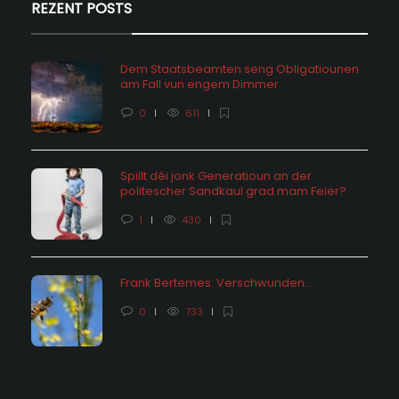
REZENT POSTS
Dem Staatsbeamten seng Obligatiounen
am Fall vun engem Dimmer
0
611
Spillt déi jonk Generatioun an der
politescher Sandkaul grad mam Feier?
1
430
Frank Bertemes: Verschwunden….
0
733