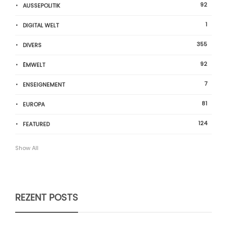
92
AUSSEPOLITIK
1
DIGITAL WELT
355
DIVERS
92
ËMWELT
7
ENSEIGNEMENT
81
EUROPA
124
FEATURED
Show All
REZENT POSTS