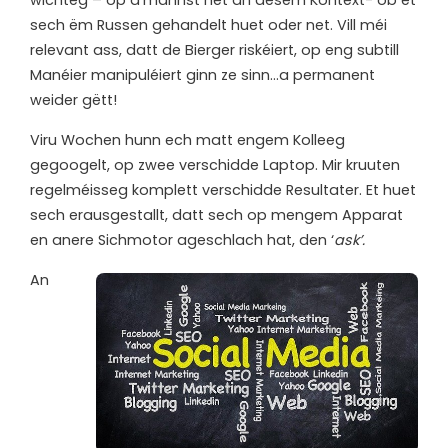
sech ëm Russen gehandelt huet oder net. Vill méi
relevant ass, datt de Bierger riskéiert, op eng subtill
Manéier manipuléiert ginn ze sinn…a permanent
weider gëtt!
Viru Wochen hunn ech matt engem Kolleeg
gegoogelt, op zwee verschidde Laptop. Mir kruuten
regelméisseg komplett verschidde Resultater. Et huet
sech erausgestallt, datt sech op mengem Apparat
en anere Sichmotor ageschlach hat, den ‘
ask’.
An