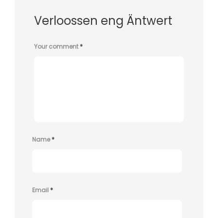
Verloossen eng Äntwert
Your comment
*
Name
*
Email
*