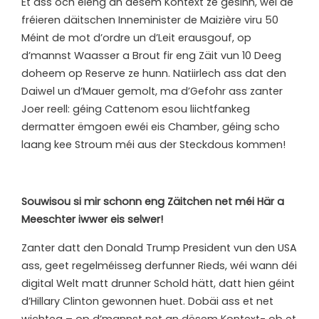
Et ass och eleng an dësem Kontext ze gesinn, wéi de
fréieren däitschen Inneminister de Maizière viru 50
Méint de mot d’ordre un d’Leit erausgouf, op
d’mannst Waasser a Brout fir eng Zäit vun 10 Deeg
doheem op Reserve ze hunn. Natiirlech ass dat den
Daiwel un d’Mauer gemolt, ma d’Gefohr ass zanter
Joer reell: géing Cattenom esou liichtfankeg
dermatter ëmgoen ewéi eis Chamber, géing scho
laang kee Stroum méi aus der Steckdous kommen!
S
ouwisou si mir schonn eng Zäitchen net méi Här a
Meeschter iwwer eis selwer!
Zanter datt den Donald Trump President vun den USA
ass, geet regelméisseg derfunner Rieds, wéi wann déi
digital Welt matt drunner Schold hätt, datt hien géint
d’Hillary Clinton gewonnen huet. Dobäi ass et net
wichteg – op d’mannst net an dësem Kontext- ob et