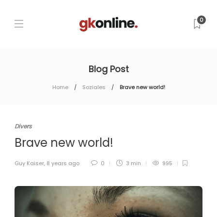
0
Blog Post
Home
Soziales
Brave new world!
Divers
Brave new world!
Guy Kaiser
,
8 years ago
0
3 min
995