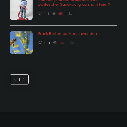
politescher Sandkaul grad mam Feier?
1
415
Frank Bertemes: Verschwunden….
0
716