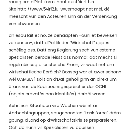
roueg ëm d’Plattform, haut existéiert hire
Site
http://www.5vir12.lu
iwwerhaapt net méi, déi
meescht vun den Acteuren sinn an der Versenkung
verschwonnen.
a
n esou läit et no, ze behaapten -ouni et beweisen
ze kënnen-, datt d’Politik der “Wirtschaft” eppes
schëlleg ass. Datt eng Regierung sech vun externe
Spezialisten berode léisst ass normal: dat mécht si
regelméisseg a juristesche Froen, vir waat net am
wirtschaftleche Beräich? Bosseg war et awer schonn
wéi GAMBIA 1 sollt an d’Daf geholl ginn an direkt um
Ufank vun de Koalitiounsgespréicher där OCNI
(objets cravatés non identifiés) derbäi waren.
Aehnlech Situatioun viru Wochen wéi et an
Aarbechtsgruppen, sougenannten “task force” drëm
goung, d’Land op d’Wirtschaftskris ze preparéieren.
Och do hunn vill Spezialisten vu baussen