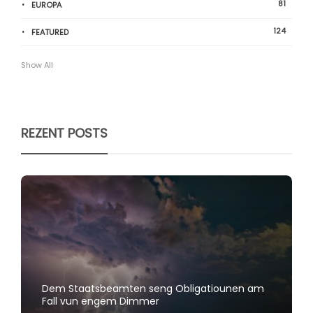
81
EUROPA
124
FEATURED
Show All
REZENT POSTS
Dem Staatsbeamten seng Obligatiounen am
Fall vun engem Dimmer