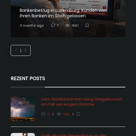
Bankenbetrug in Luxemburg: Kunden von
ihren Banken im Stich gelassen
3 months ago
1
1961
REZENT POSTS
Dem Staatsbeamten seng Obligatiounen
am Fall vun engem Dimmer
0
565
Spillt déi jonk Generatioun an der