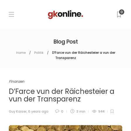
0
Blog Post
Home
Politik
D’Farce vun der Räichesteier a vun der
Transparenz
Finanzen
D’Farce vun der Räichesteier a
vun der Transparenz
Guy Kaiser
,
6 years ago
0
3 min
944