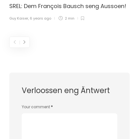
SREL: Dem François Bausch seng Aussoen!
Guy Kaiser
,
6 years ago
2 min
Verloossen eng Äntwert
Your comment
*