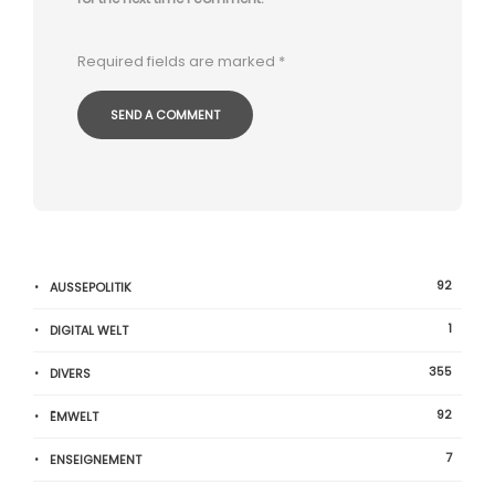
Required fields are marked
*
92
AUSSEPOLITIK
1
DIGITAL WELT
355
DIVERS
92
ËMWELT
7
ENSEIGNEMENT