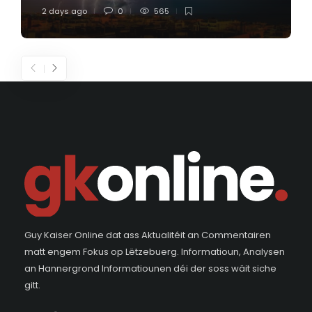
2 days ago
0
565
Guy Kaiser Online dat ass Aktualitéit an Commentairen
matt engem Fokus op Lëtzebuerg. Informatioun, Analysen
an Hannergrond Informatiounen déi der soss wäit siche
gitt.