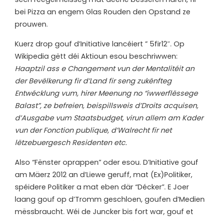
bei Pizza an engem Glas Rouden den Opstand ze
prouwen.
Kuerz drop gouf d’Initiative lancéiert ” 5fir12″. Op
Wikipedia gëtt déi Aktioun esou beschriwwen:
Haaptzil ass e Changement vun der Mentalitéit an
der Bevëlkerung fir d’Land fir seng zukënfteg
Entwécklung vum, hirer Meenung no “iwwerflëssege
Balast”, ze befreien, beispillsweis d’Droits acquisen,
d’Ausgabe vum Staatsbudget, virun allem am Kader
vun der Fonction publique, d’Walrecht fir net
lëtzebuergesch Residenten etc.
Also “Fënster oprappen” oder esou. D’Initiative gouf
am Mäerz 2012 an d’Liewe geruff, mat (Ex)Politiker,
spéidere Politiker a mat eben där “Décker”. E Joer
laang gouf op d’Tromm geschloen, goufen d’Medien
mëssbraucht. Wéi de Juncker bis fort war, gouf et