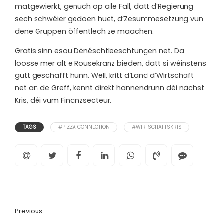
matgewierkt, genuch op alle Fall, datt d’Regierung
sech schwéier gedoen huet, d’Zesummesetzung vun
dene Gruppen öffentlech ze maachen.
Gratis sinn esou Dënéschtleeschtungen net. Da
loosse mer alt e Rousekranz bieden, datt si wéinstens
gutt geschafft hunn. Well, kritt d’Land d’Wirtschaft
net an de Grëff, kënnt direkt hannendrunn déi nächst
Kris, déi vum Finanzsecteur.
TAGS
#PIZZA CONNECTION
#WIRTSCHAFTSKRIS
Previous