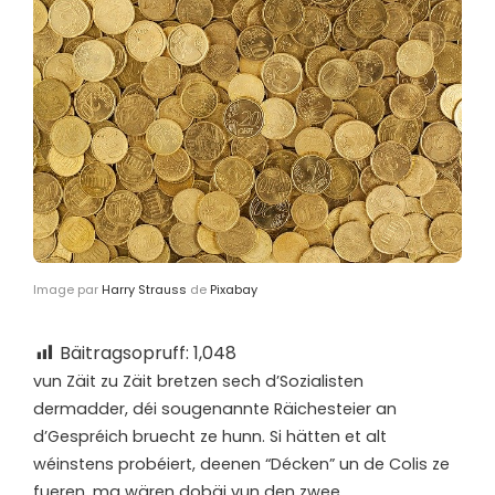
Image par
Harry Strauss
de
Pixabay
Bäitragsopruff:
1,048
v
un Zäit zu Zäit bretzen sech d’Sozialisten
dermadder, déi sougenannte Räichesteier an
d’Gespréich bruecht ze hunn. Si hätten et alt
wéinstens probéiert, deenen “Décken” un de Colis ze
fueren, ma wären dobäi vun den zwee