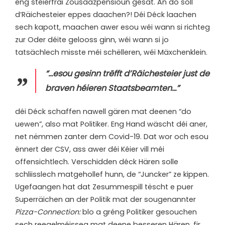
eng steierfräi Zousaazpensioun gesat. An do soll
d’Räichesteier eppes daachen?! Déi Déck laachen
sech kapott, maachen awer esou wéi wann si richteg
zur Oder déite gelooss ginn, wéi wann si jo
tatsächlech misste méi schëlleren, wéi Mäxchenklein.
“…esou gesinn trëfft d’Räichesteier just de
braven héieren Staatsbeamten…”
d
éi Déck schaffen nawell gären mat deenen “do
uewen”, also mat Politiker. Eng Hand wäscht déi aner,
net nëmmen zanter dem Covid-19. Dat wor och esou
ënnert der CSV, ass awer déi Kéier vill méi
offensichtlech. Verschidden déck Hären solle
schliisslech matgehollef hunn, de “Juncker” ze kippen.
Ugefaangen hat dat Zesummespill tëscht e puer
Superräichen an der Politik mat der sougenannter
Pizza-Connection:
blo a gréng Politiker gesouchen
sech reegelméisseg mat deene besseren Hären, fir