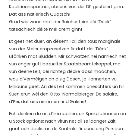
Koalitiounspartner, absëns vun der DP gestéiert ginn.
Dat ass natierlech Quatsch!
Grad wéi wann mat der Räichesteier déi “Déck”
tatsächlech déite méi arem ginn!
Et geet net duer, an dësem Fall den taux marginale
vun der Steier eropzesetzen fir datt déi “Déck”
ufänken mat Bludden. Mir schwätzen hei nämlech net
vun enger gutt bezuelter Staatsbeamtekoppel, ma
vun deene Leit, déi richteg décke Goss maachen,
wou d’Verméigen an d’zig Dosen, jo Honnerten vu
Millioune geet. An dës Leit kommen aneschters un hir
Suen erun wéi den Otto-Normalbierger. De salaire,
d’Pei, dat ass nëmmen fir d’Galerie!
Ech denken do un d’Immobilien, un Spekulatiounen an
u Stock options; nach virun net all ze laanger Zäit
gouf och dacks an de Kontrakt fir esou eng Persoun