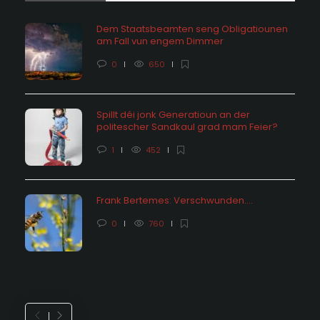
Dem Staatsbeamten seng Obligatiounen
am Fall vun engem Dimmer
0
650
Spillt déi jonk Generatioun an der
politescher Sandkaul grad mam Feier?
1
452
Frank Bertemes: Verschwunden….
0
760