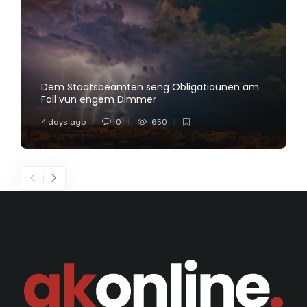
Dem Staatsbeamten seng Obligatiounen am
Fall vun engem Dimmer
4 days ago
0
650