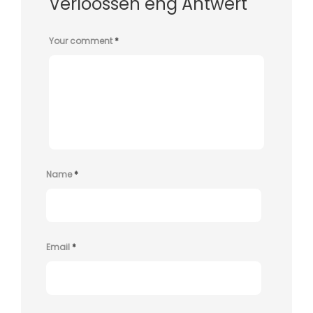
Verloossen eng Äntwert
Your comment
*
Name
*
Email
*