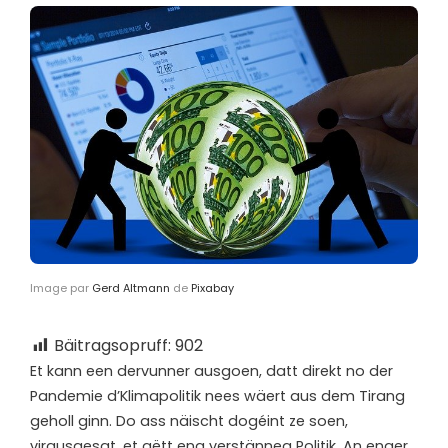
Image par
Gerd Altmann
de
Pixabay
Bäitragsopruff:
902
E
t kann een dervunner ausgoen, datt direkt no der
Pandemie d’Klimapolitik nees wäert aus dem Tirang
geholl ginn. Do ass näischt dogéint ze soen,
virausgesat, et gëtt eng verstänneg Politik. An enger