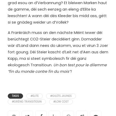
grad esou an d’Verbannung? Et bleiwen Marken haut
de gamme, déi sech eenzeg an eleng d’Elite ka
leeschten! A wann déi dës Kleeder bis midd ass, gëtt
si se gnädeg weider un d’Vollek?
A Frankräich muss an den nächste Méint iwwer déi
berüchtegt CO2-Steier decidéiert ginn. Domadder
wär d’Land dann nees do ukomm, wou et virun 3 Joer
fort goung. Déi Steier kascht d’Leit net d’Aen aus dem
Kapp, ma si steet symbolesch fir déi ganz
ekologesch Transitioun.
Un bon test pour le dilemme
“fin du monde contre fin du mois”!
TAGS
#ELITE
#GILETS JAUNES
#GRÉNG TRANSITIOUN
#LOW COST