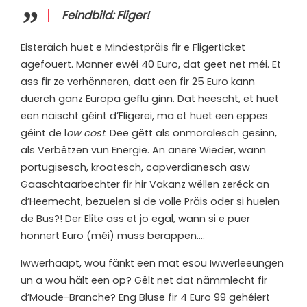
Feindbild: Fliger!
Eisteräich huet e Mindestpräis fir e Fligerticket
agefouert. Manner ewéi 40 Euro, dat geet net méi. Et
ass fir ze verhënneren, datt een fir 25 Euro kann
duerch ganz Europa geflu ginn. Dat heescht, et huet
een näischt géint d’Fligerei, ma et huet een eppes
géint de l
ow cost
. Dee gëtt als onmoralesch gesinn,
als Verbëtzen vun Energie. An anere Wieder, wann
portugisesch, kroatesch, capverdianesch asw
Gaaschtaarbechter fir hir Vakanz wëllen zeréck an
d’Heemecht, bezuelen si de volle Präis oder si huelen
de Bus?! Der Elite ass et jo egal, wann si e puer
honnert Euro (méi) muss berappen….
Iwwerhaapt, wou fänkt een mat esou Iwwerleeungen
un a wou hält een op? Gëlt net dat nämmlecht fir
d’Moude-Branche? Eng Bluse fir 4 Euro 99 gehéiert