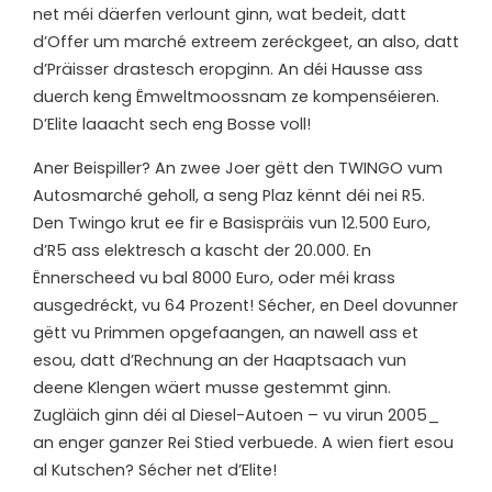
net méi däerfen verlount ginn, wat bedeit, datt
d’Offer um marché extreem zeréckgeet, an also, datt
d’Präisser drastesch eropginn. An déi Hausse ass
duerch keng Ëmweltmoossnam ze kompenséieren.
D’Elite laaacht sech eng Bosse voll!
A
ner Beispiller? An zwee Joer gëtt den TWINGO vum
Autosmarché geholl, a seng Plaz kënnt déi nei R5.
Den Twingo krut ee fir e Basispräis vun 12.500 Euro,
d’R5 ass elektresch a kascht der 20.000. En
Ënnerscheed vu bal 8000 Euro, oder méi krass
ausgedréckt, vu 64 Prozent! Sécher, en Deel dovunner
gëtt vu Primmen opgefaangen, an nawell ass et
esou, datt d’Rechnung an der Haaptsaach vun
deene Klengen wäert musse gestemmt ginn.
Zugläich ginn déi al Diesel-Autoen – vu virun 2005_
an enger ganzer Rei Stied verbuede. A wien fiert esou
al Kutschen? Sécher net d’Elite!