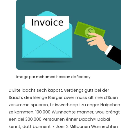
Image par
mohamed Hassan
de
Pixabay
D’Elite laacht sech kapott, verdéngt gutt bei der
Saach; dee klenge Bierger awer muss alt méi d’Suen
zesumme spueren, fir iwwerhaapt zu enger Häipchen
ze kommen. 100.000 Wunnechte manner, wou bréngt
een déi 300.000 Persounen ënner Daach?! Dobäi
kënnt, datt bannent 7 Joer 2 Milliounen Wunnechten