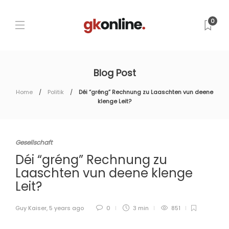
0
Blog Post
Home
Politik
Déi “gréng” Rechnung zu Laaschten vun deene
klenge Leit?
Gesellschaft
Déi “gréng” Rechnung zu
Laaschten vun deene klenge
Leit?
Guy Kaiser
,
5 years ago
0
3 min
851