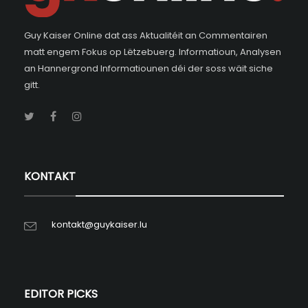
Guy Kaiser Online dat ass Aktualitéit an Commentairen
matt engem Fokus op Lëtzebuerg. Informatioun, Analysen
an Hannergrond Informatiounen déi der soss wäit siche
gitt.
KONTAKT
kontakt@guykaiser.lu
EDITOR PICKS