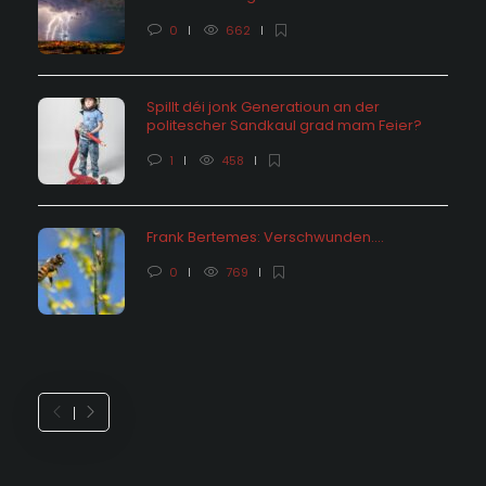
0
662
Spillt déi jonk Generatioun an der
politescher Sandkaul grad mam Feier?
1
458
Frank Bertemes: Verschwunden….
0
769