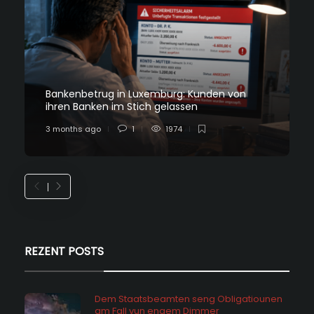
Bankenbetrug in Luxemburg: Kunden von
ihren Banken im Stich gelassen
3 months ago
1
1974
REZENT POSTS
Dem Staatsbeamten seng Obligatiounen
am Fall vun engem Dimmer