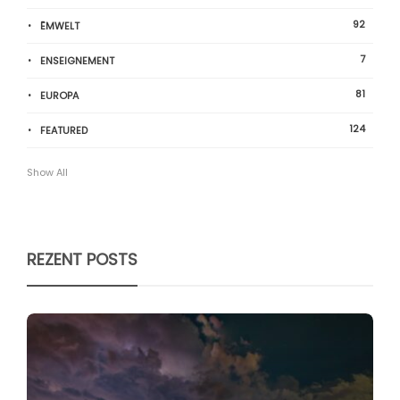
92
ËMWELT
7
ENSEIGNEMENT
81
EUROPA
124
FEATURED
Show All
REZENT POSTS