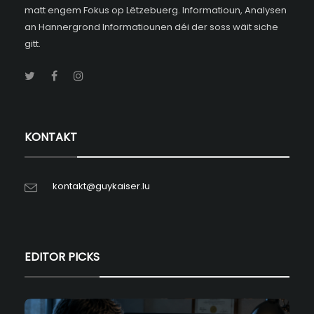
matt engem Fokus op Lëtzebuerg. Informatioun, Analysen
an Hannergrond Informatiounen déi der soss wäit siche
gitt.
KONTAKT
kontakt@guykaiser.lu
EDITOR PICKS