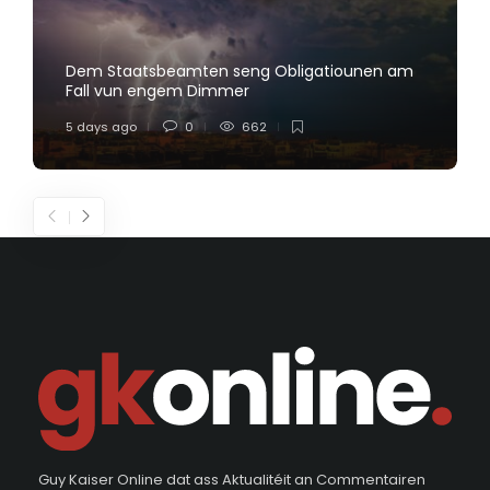
Dem Staatsbeamten seng Obligatiounen am
Fall vun engem Dimmer
5 days ago
0
662
Guy Kaiser Online dat ass Aktualitéit an Commentairen