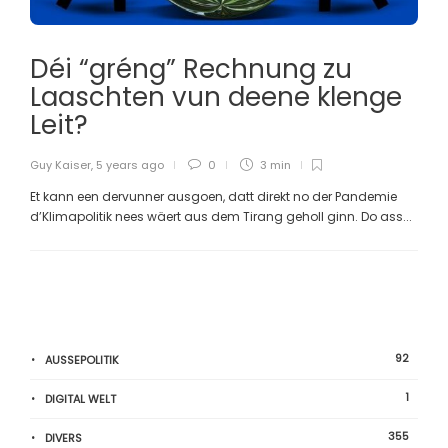
Déi “gréng” Rechnung zu
Laaschten vun deene klenge
Leit?
Guy Kaiser
,
5 years ago
0
3 min
Et kann een dervunner ausgoen, datt direkt no der Pandemie
d’Klimapolitik nees wäert aus dem Tirang geholl ginn. Do ass...
92
AUSSEPOLITIK
1
DIGITAL WELT
355
DIVERS