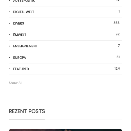
92
AUSSEPOLITIK
1
DIGITAL WELT
355
DIVERS
92
ËMWELT
7
ENSEIGNEMENT
81
EUROPA
124
FEATURED
Show All
REZENT POSTS