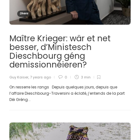
Divers
Maître Krieger: wär et net
besser, d’Ministesch
Dieschbourg géng
demissionnéieren?
Guy Kaiser
,
7 years ago
0
3 min
On resserre les rangs Depuis quelques jours, depuis que
l’affaire Dieschbourg-Traversini a éclaté, j’entends de la part
Déi Gréng...