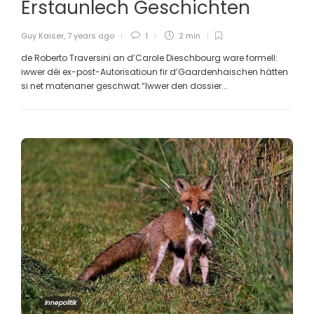
Erstaunlech Geschichten
Guy Kaiser
,
7 years ago
1
2 min
de Roberto Traversini an d’Carole Dieschbourg ware formell:
iwwer déi ex-post-Autorisatioun fir d’Gaardenhaischen hätten
si net matenaner geschwat.“Iwwer den dossier...
Innepolitik