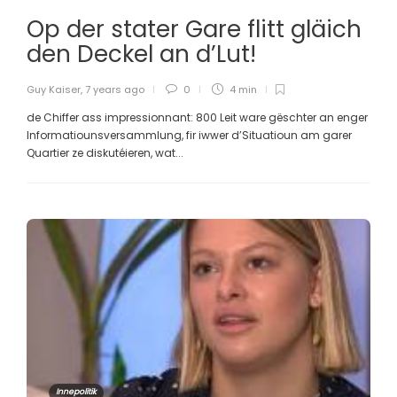
Op der stater Gare flitt gläich
den Deckel an d’Lut!
Guy Kaiser
,
7 years ago
0
4 min
de Chiffer ass impressionnant: 800 Leit ware gëschter an enger
Informatiounsversammlung, fir iwwer d’Situatioun am garer
Quartier ze diskutéieren, wat...
Innepolitik