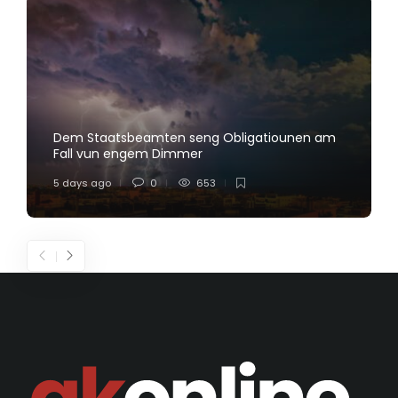
Dem Staatsbeamten seng Obligatiounen am
Fall vun engem Dimmer
5 days ago
0
653