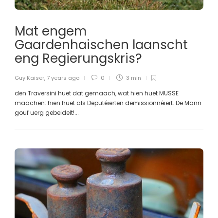
Mat engem
Gaardenhaischen laanscht
eng Regierungskris?
Guy Kaiser
,
7 years ago
0
3 min
den Traversini huet dat gemaach, wat hien huet MUSSE
maachen: hien huet als Deputéierten demissionnéiert. De Mann
gouf uerg gebeidelt!...