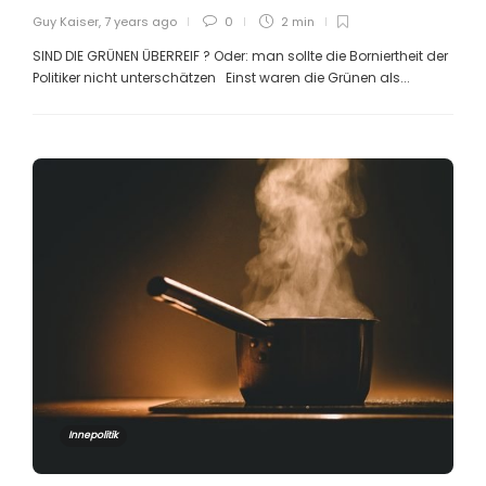
Guy Kaiser
,
7 years ago
0
2 min
SIND DIE GRÜNEN ÜBERREIF ? Oder: man sollte die Borniertheit der
Politiker nicht unterschätzen Einst waren die Grünen als...
Innepolitik