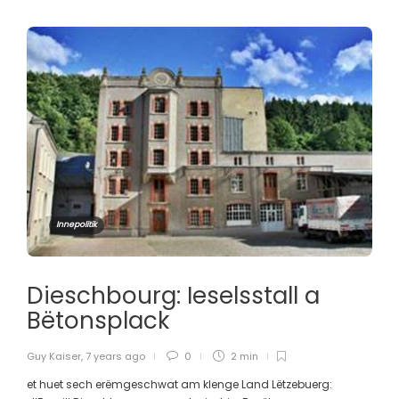
Innepolitik
Dieschbourg: Ieselsstall a
Bëtonsplack
Guy Kaiser
,
7 years ago
0
2 min
et huet sech erëmgeschwat am klenge Land Lëtzebuerg: