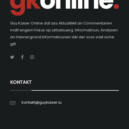
Guy Kaiser Online dat ass Aktualitéit an Commentairen
matt engem Fokus op Lëtzebuerg. Informatioun, Analysen
an Hannergrond Informatiounen déi der soss wäit siche
gitt.
KONTAKT
kontakt@guykaiser.lu