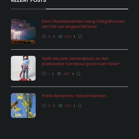
REZENT POSTS
Dem Staatsbeamten seng Obligatiounen
am Fall vun engem Dimmer
0
653
Spillt déi jonk Generatioun an der
politescher Sandkaul grad mam Feier?
1
455
Frank Bertemes: Verschwunden….
0
763