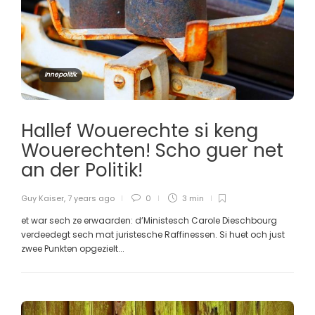
Innepolitik
Hallef Wouerechte si keng
Wouerechten! Scho guer net
an der Politik!
Guy Kaiser
,
7 years ago
0
3 min
et war sech ze erwaarden: d’Ministesch Carole Dieschbourg
verdeedegt sech mat juristesche Raffinessen. Si huet och just
zwee Punkten opgezielt...