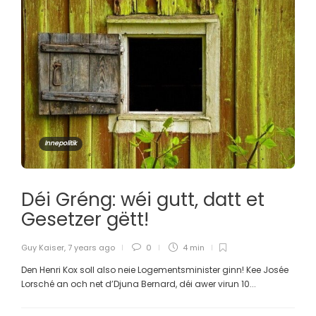
Innepolitik
Déi Gréng: wéi gutt, datt et
Gesetzer gëtt!
Guy Kaiser
,
7 years ago
0
4 min
Den Henri Kox soll also neie Logementsminister ginn! Kee Josée
Lorsché an och net d’Djuna Bernard, déi awer virun 10...