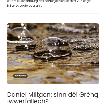
d’Famill Dieschbourg ass zanter jeehier Besëtzer vun enger
Millen zu Lauterbuer an...
Innepolitik
Daniel Miltgen: sinn déi Gréng
iwwerfällech?