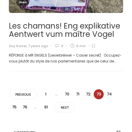
Divers
Les chamans! Eng explikative
Aentwert vum maître Vogel
Guy Kaiser
,
7 years ago
0
6 min
RÉPONSE à MR ENGELS (Lieserbréiwer – Casier secret) Occupez-
vous plutôt du style de nos parlementaires que de celui de...
1
…
70
71
72
73
74
PREVIOUS
75
76
…
91
NEXT