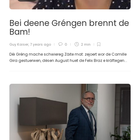
Bei deene Gréngen brennt de
Bam!
Guy Kaiser
,
7 years ago
0
2 min
Déi Gréng mache schwiereg Zäite mat: zejoert wor de Camille
Gira gestuerwen, dësen August huet de Felix Braz e kräftegen...