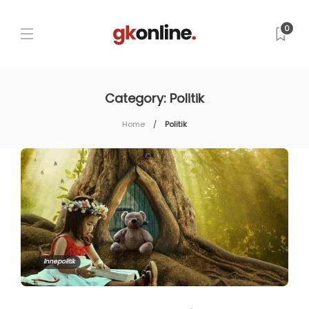
0
Category:
Politik
Home
Politik
Innepolitik