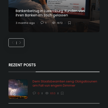
Bankenbetrug in Luxemburg: Kunden von
ihren Banken im Stich gelassen
3 months ago
1
1972
REZENT POSTS
Dem Staatsbeamten seng Obligatiounen
am Fall vun engem Dimmer
0
653