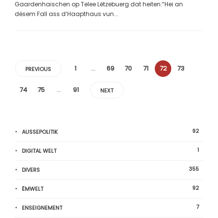
Gaardenhaischen op Telee Lëtzebuerg dat heiten:“Hei an
dësem Fall ass d’Haapthaus vun...
1
…
69
70
71
72
73
PREVIOUS
74
75
…
91
NEXT
92
AUSSEPOLITIK
1
DIGITAL WELT
355
DIVERS
92
ËMWELT
7
ENSEIGNEMENT