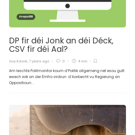
Innepolitik
DP fir déi Jonk an déi Déck,
CSV fir déi Aal?
Guy Kaiser
,
7 years ago
0
4 min
Am leschte Politmonitor koum d’Politik allgemeng net esou gutt
ewech wéi an der Ëmfro virdrun: d’Aarbecht vu Regierung an
Oppositioun...