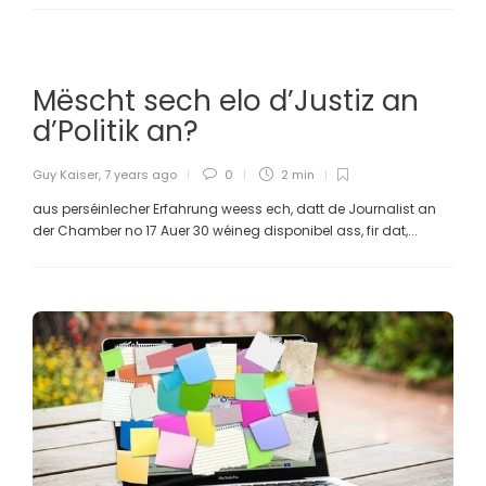
Mëscht sech elo d’Justiz an
d’Politik an?
Guy Kaiser
,
7 years ago
0
2 min
aus perséinlecher Erfahrung weess ech, datt de Journalist an
der Chamber no 17 Auer 30 wéineg disponibel ass, fir dat,...