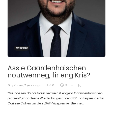
Innepolitik
Ass e Gaardenhaischen
noutwenneg, fir eng Kris?
Guy Kaiser
,
7 years ago
0
3 min
“Mir loossen d’Koalitioun net wéinst engem Gaardenhaischen
platzen!”, mat deene Wieder hu gëschter d’DP-Parteipresidentin
Corinne Cahen an den LSAP-Vizepremier Etienne...