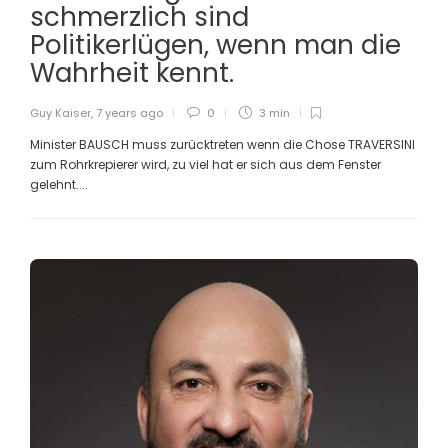
schmerzlich sind
Politikerlügen, wenn man die
Wahrheit kennt.
Guy Kaiser
,
7 years ago
0
3 min
Minister BAUSCH muss zurücktreten wenn die Chose TRAVERSINI
zum Rohrkrepierer wird, zu viel hat er sich aus dem Fenster
gelehnt....