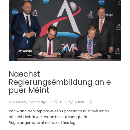
Innepolitik
Näechst
Regierungsëmbildung an e
puer Méint
Guy Kaiser
,
7 years ago
0
3 min
och wann de Vizepremier esou gemaach huet, wéi wann
näischt derbäi wier, wann hien ukënnegt, säi
Regierungsmandat net wolle fäerdeg...