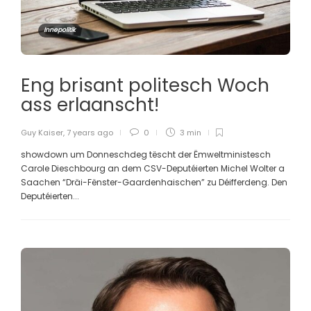
Innepolitik
Eng brisant politesch Woch
ass erlaanscht!
Guy Kaiser
,
7 years ago
0
3 min
showdown um Donneschdeg tëscht der Ëmweltministesch
Carole Dieschbourg an dem CSV-Deputéierten Michel Wolter a
Saachen “Dräi-Fënster-Gaardenhaischen” zu Déifferdeng. Den
Deputéierten...