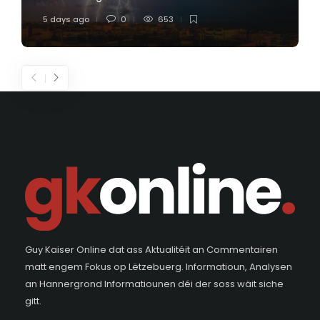
5 days ago
0
653
Guy Kaiser Online dat ass Aktualitéit an Commentairen
matt engem Fokus op Lëtzebuerg. Informatioun, Analysen
an Hannergrond Informatiounen déi der soss wäit siche
gitt.