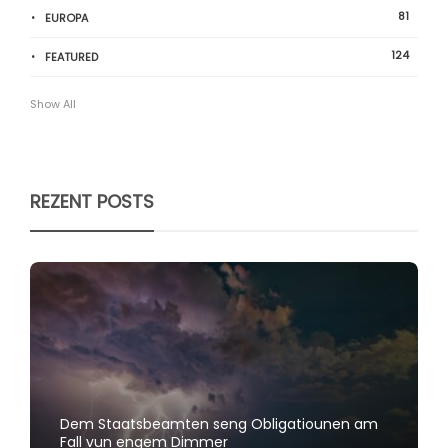
81
EUROPA
124
FEATURED
Show All
REZENT POSTS
Dem Staatsbeamten seng Obligatiounen am
Fall vun engem Dimmer