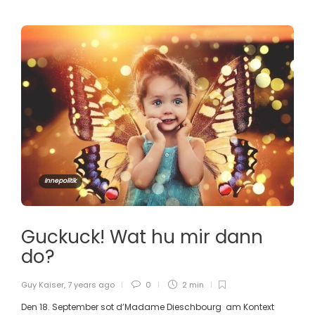
Innepolitik
Guckuck! Wat hu mir dann
do?
Guy Kaiser
,
7 years ago
0
2 min
Den 18. September sot d’Madame Dieschbourg am Kontext