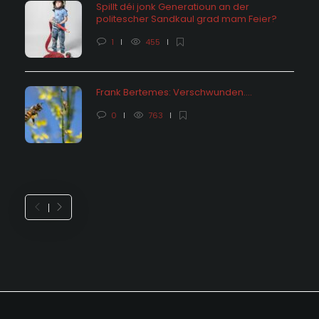
Spillt déi jonk Generatioun an der
politescher Sandkaul grad mam Feier?
1
455
Frank Bertemes: Verschwunden….
0
763