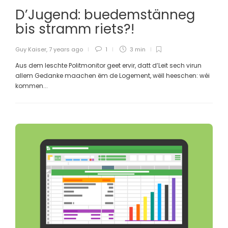
D’Jugend: buedemstänneg
bis stramm riets?!
Guy Kaiser
,
7 years ago
1
3 min
Aus dem leschte Politmonitor geet ervir, datt d’Leit sech virun
allem Gedanke maachen ëm de Logement, wëll heeschen: wéi
kommen...