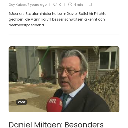
Guy Kaiser
,
7 years ago
0
4 min
6Joer als Staatsminister hu beim Xavier Bettel hir Friichte
gedroen: de Mann ka vill besser schwätzen a kënnt och
deemenstpriechend...
Politik
Daniel Miltgen: Besonders