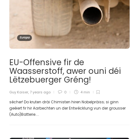
Europa
EU-Offensive fir de
Waasserstoff, awer ouni déi
Lëtzebuerger Gréng!
Guy Kaiser
,
7 years ago
0
4 min
sécher! Do kruten dräi Chimisten hiren Nobelpräiss; si ginn
geéiert fir hir Aarbechten un der Entwécklung vun der grousser
(Auto)Batterie....