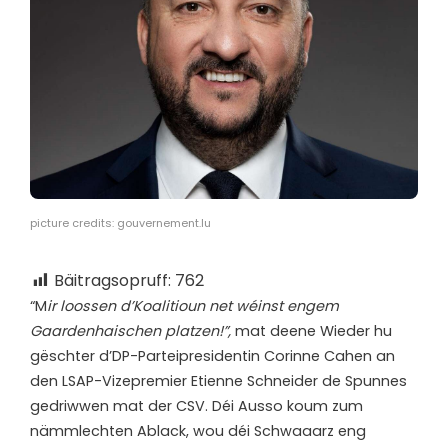
picture credits: gouvernement.lu
Bäitragsopruff:
762
“M
ir loossen d’Koalitioun net wéinst engem
Gaardenhaischen platzen!”,
mat deene Wieder hu
gëschter d’DP-Parteipresidentin Corinne Cahen an
den LSAP-Vizepremier Etienne Schneider de Spunnes
gedriwwen mat der CSV. Déi Ausso koum zum
nämmlechten Ablack, wou déi Schwaaarz eng