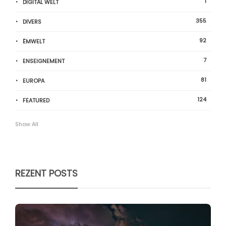
1
DIGITAL WELT
355
DIVERS
92
ËMWELT
7
ENSEIGNEMENT
81
EUROPA
124
FEATURED
Show All
REZENT POSTS