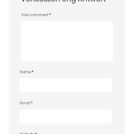
Your comment
*
Name
*
Email
*