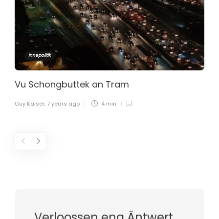
Innepolitik
Vu Schongbuttek an Tram
Guy Kaiser
,
7 years ago
4 min
Verloossen eng Äntwert