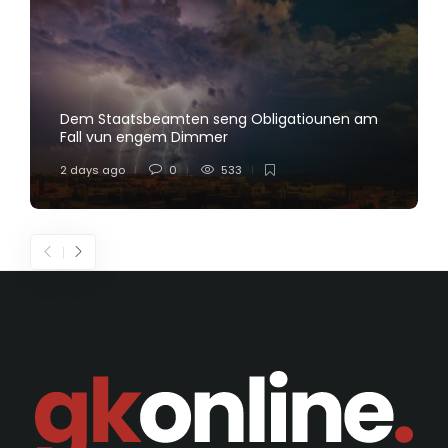
Dem Staatsbeamten seng Obligatiounen am
Fall vun engem Dimmer
2 days ago
0
533