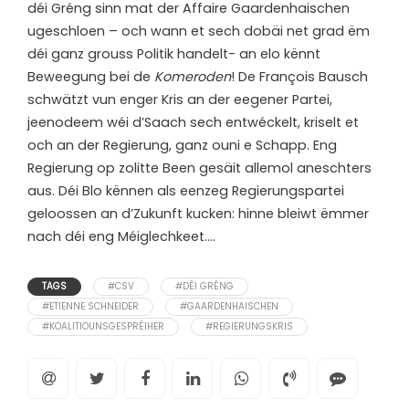
déi Gréng sinn mat der Affaire Gaardenhaischen
ugeschloen – och wann et sech dobäi net grad ëm
déi ganz grouss Politik handelt- an elo kënnt
Beweegung bei de
Komeroden
! De François Bausch
schwätzt vun enger Kris an der eegener Partei,
jeenodeem wéi d’Saach sech entwéckelt, kriselt et
och an der Regierung, ganz ouni e Schapp. Eng
Regierung op zolitte Been gesäit allemol aneschters
aus. Déi Blo kënnen als eenzeg Regierungspartei
geloossen an d’Zukunft kucken: hinne bleiwt ëmmer
nach déi eng Méiglechkeet….
TAGS
#CSV
#DÉI GRÉNG
#ETIENNE SCHNEIDER
#GAARDENHAISCHEN
#KOALITIOUNSGESPRÉIHER
#REGIERUNGSKRIS