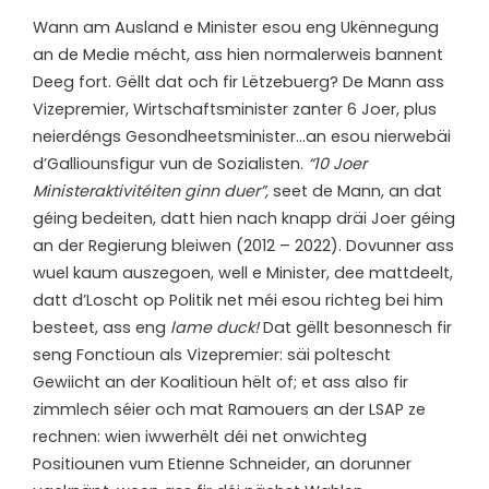
W
ann am Ausland e Minister esou eng Ukënnegung
an de Medie mécht, ass hien normalerweis bannent
Deeg fort. Gëllt dat och fir Lëtzebuerg? De Mann ass
Vizepremier, Wirtschaftsminister zanter 6 Joer, plus
neierdéngs Gesondheetsminister…an esou nierwebäi
d’Galliounsfigur vun de Sozialisten.
“10 Joer
Ministeraktivitéiten ginn duer”,
seet de Mann, an dat
géing bedeiten, datt hien nach knapp dräi Joer géing
an der Regierung bleiwen (2012 – 2022). Dovunner ass
wuel kaum auszegoen, well e Minister, dee mattdeelt,
datt d’Loscht op Politik net méi esou richteg bei him
besteet, ass eng
lame duck!
Dat gëllt besonnesch fir
seng Fonctioun als Vizepremier: säi poltescht
Gewiicht an der Koalitioun hëlt of; et ass also fir
zimmlech séier och mat Ramouers an der LSAP ze
rechnen: wien iwwerhëlt déi net onwichteg
Positiounen vum Etienne Schneider, an dorunner