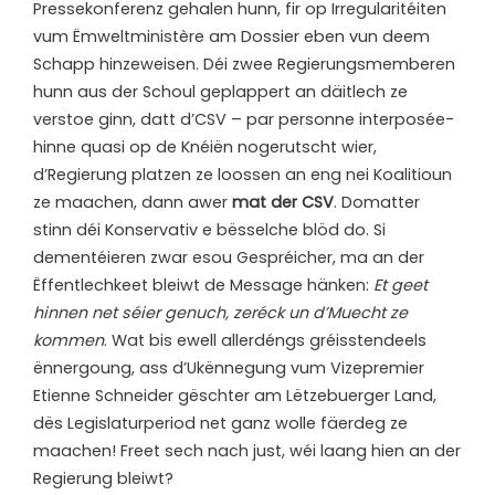
Pressekonferenz gehalen hunn, fir op Irregularitéiten
vum Ëmweltministère am Dossier eben vun deem
Schapp hinzeweisen. Déi zwee Regierungsmemberen
hunn aus der Schoul geplappert an däitlech ze
verstoe ginn, datt d’CSV – par personne interposée-
hinne quasi op de Knéiën nogerutscht wier,
d’Regierung platzen ze loossen an eng nei Koalitioun
ze maachen, dann awer
mat der CSV
.
Domatter
stinn déi Konservativ e bësselche blöd do. Si
dementéieren zwar esou Gespréicher, ma an der
Ëffentlechkeet bleiwt de Message hänken:
Et geet
hinnen net séier genuch, zeréck un d’Muecht ze
kommen
. Wat bis ewell allerdéngs gréisstendeels
ënnergoung, ass d’Ukënnegung vum Vizepremier
Etienne Schneider gëschter am Lëtzebuerger Land,
dës Legislaturperiod net ganz wolle fäerdeg ze
maachen! Freet sech nach just, wéi laang hien an der
Regierung bleiwt?