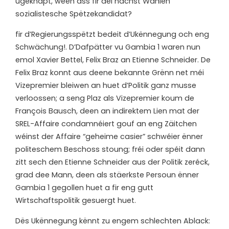
ugeknäpt, ween ass fir déi nächst Wahlen
sozialistesche Spëtzekandidat?
f
ir d’Regierungsspëtzt bedeit d’Ukënnegung och eng
Schwächung!. D’Dafpätter vu Gambia 1 waren nun
emol Xavier Bettel, Felix Braz an Etienne Schneider. De
Felix Braz konnt aus deene bekannte Grënn net méi
Vizepremier bleiwen an huet d’Politik ganz musse
verloossen; a seng Plaz als Vizepremier koum de
François Bausch, deen an indirektem Lien mat der
SREL-Affaire condamnéiert gouf an eng Zäitchen
wéinst der Affaire “geheime casier” schwéier ënner
politeschem Beschoss stoung; fréi oder spéit dann
zitt sech den Etienne Schneider aus der Politik zeréck,
grad dee Mann, deen als stäerkste Persoun ënner
Gambia 1 gegollen huet a fir eng gutt
Wirtschaftspolitik gesuergt huet.
Dës Ukënnegung kënnt zu engem schlechten Ablack: