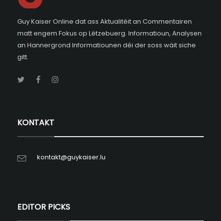
Guy Kaiser Online dat ass Aktualitéit an Commentairen
matt engem Fokus op Lëtzebuerg. Informatioun, Analysen
an Hannergrond Informatiounen déi der soss wäit siche
gitt.
KONTAKT
kontakt@guykaiser.lu
EDITOR PICKS