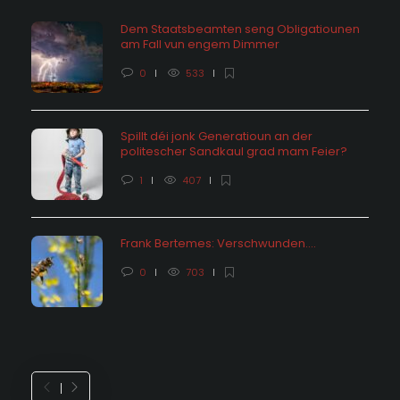
Dem Staatsbeamten seng Obligatiounen
am Fall vun engem Dimmer
0
533
Spillt déi jonk Generatioun an der
politescher Sandkaul grad mam Feier?
1
407
Frank Bertemes: Verschwunden….
0
703