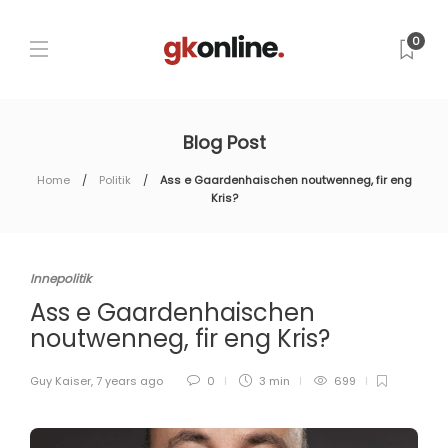
0
Blog Post
Home
Politik
Ass e Gaardenhaischen noutwenneg, fir eng
Kris?
Innepolitik
Ass e Gaardenhaischen
noutwenneg, fir eng Kris?
Guy Kaiser
,
7 years ago
0
3 min
699