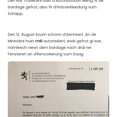
Den Här Traversini huet d’Autorisatioun eleng fir de
bardage gefrot, also fir d’Holzverkleedung vum
Schapp,
Den 12. August koum schonn d’Aentwert. An de
Ministère huet
méi
autoriséiert, ewéi gefrot gi war,
nämleech niewt dem bardage nach dräi nei
Fënsteren an d’Renovéierung vum Daag