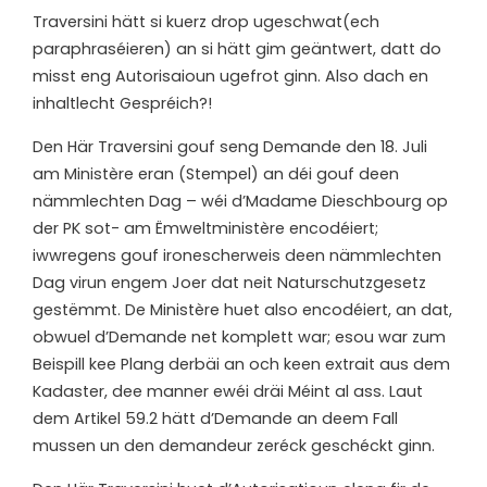
Traversini hätt si kuerz drop ugeschwat(ech
paraphraséieren) an si hätt gim geäntwert, datt do
misst eng Autorisaioun ugefrot ginn. Also dach en
inhaltlecht Gespréich?!
Den Här Traversini gouf seng Demande den 18. Juli
am Ministère eran (Stempel) an déi gouf deen
nämmlechten Dag – wéi d’Madame Dieschbourg op
der PK sot- am Ëmweltministère encodéiert;
iwwregens gouf ironescherweis deen nämmlechten
Dag virun engem Joer dat neit Naturschutzgesetz
gestëmmt. De Ministère huet also encodéiert, an dat,
obwuel d’Demande net komplett war; esou war zum
Beispill kee Plang derbäi an och keen extrait aus dem
Kadaster, dee manner ewéi dräi Méint al ass. Laut
dem Artikel 59.2 hätt d’Demande an deem Fall
mussen un den demandeur zeréck geschéckt ginn.