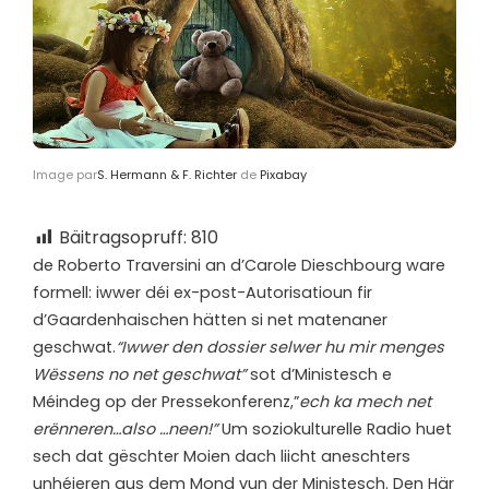
Image par
S. Hermann & F. Richter
de
Pixabay
Bäitragsopruff:
810
d
e Roberto Traversini an d’Carole Dieschbourg ware
formell: iwwer déi ex-post-Autorisatioun fir
d’Gaardenhaischen hätten si net matenaner
geschwat.
“Iwwer den dossier selwer hu mir menges
Wëssens no net geschwat”
sot d’Ministesch e
Méindeg op der Pressekonferenz,”
ech ka mech net
erënneren…also …neen!”
Um soziokulturelle Radio huet
sech dat gëschter Moien dach liicht aneschters
unhéieren aus dem Mond vun der Ministesch. Den Här