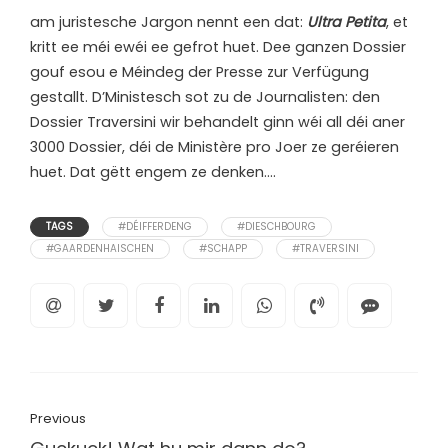
a
m juristesche Jargon nennt een dat:
Ultra Petita
, et
kritt ee méi ewéi ee gefrot huet. Dee ganzen Dossier
gouf esou e Méindeg der Presse zur Verfügung
gestallt. D’Ministesch sot zu de Journalisten: den
Dossier Traversini wir behandelt ginn wéi all déi aner
3000 Dossier, déi de Ministère pro Joer ze geréieren
huet. Dat gëtt engem ze denken….
TAGS
#DÉIFFERDENG
#DIESCHBOURG
#GAARDENHAISCHEN
#SCHAPP
#TRAVERSINI
Previous