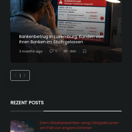
Bankenbetrug in Luxemburg: Kunden von
ihren Banken im Stich gelassen
3 months ago
1
1961
REZENT POSTS
Dem Staatsbeamten seng Obligatiounen
am Fall vun engem Dimmer