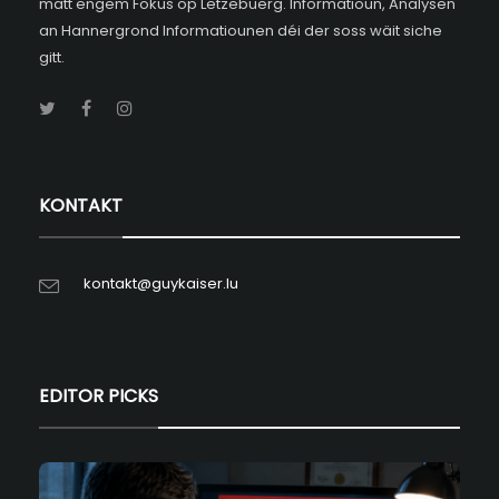
matt engem Fokus op Lëtzebuerg. Informatioun, Analysen
an Hannergrond Informatiounen déi der soss wäit siche
gitt.
KONTAKT
kontakt@guykaiser.lu
EDITOR PICKS