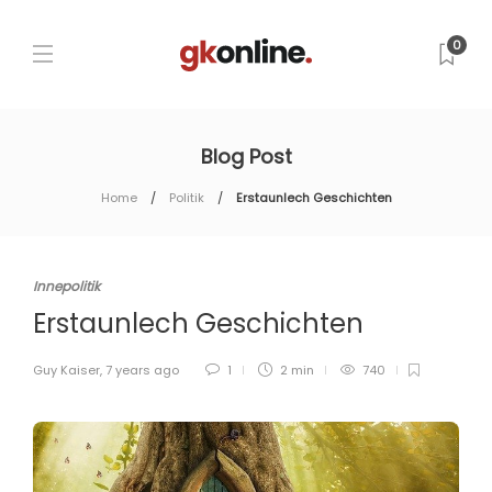
0
Blog Post
Home
Politik
Erstaunlech Geschichten
Innepolitik
Erstaunlech Geschichten
Guy Kaiser
,
7 years ago
1
2 min
740