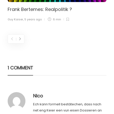
Frank Bertemes: Realpolitik ?
Guy Kaiser
,
5 years ago
6 min
1 COMMENT
Nico
Ech kann formell bestätechen, dass nach
net eng Keier een vun eisen Dossieren an