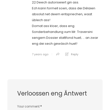
22 Deech autoriseiert gin ass.
Ech kann formell soen, dass dei Délaien
absolut net deem entspriechen, waat
üblech ass!
Domat ass kloer, dass eng
Sonderbehandlung vum Mr. Traversini
sengem Dossier stattfond huet; … an zwar
eng dei sech gewäsch huet!
7 years ago
Reply
Verloossen eng Äntwert
Your comment
*