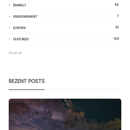
92
ËMWELT
7
ENSEIGNEMENT
81
EUROPA
124
FEATURED
Show All
REZENT POSTS