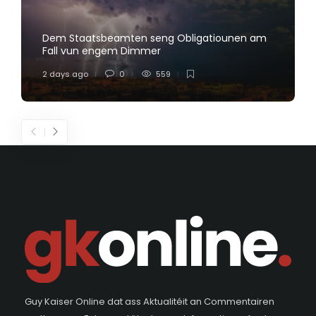
Dem Staatsbeamten seng Obligatiounen am
Fall vun engem Dimmer
2 days ago
0
559
Guy Kaiser Online dat ass Aktualitéit an Commentairen