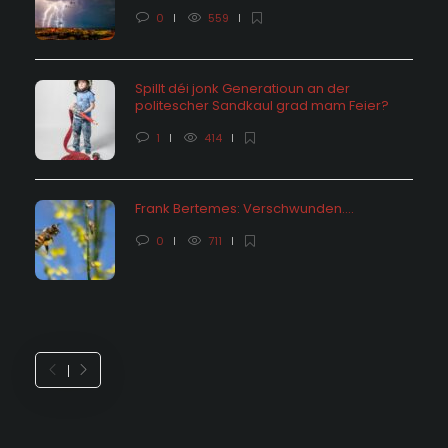
0
559
Spillt déi jonk Generatioun an der
politescher Sandkaul grad mam Feier?
1
414
Frank Bertemes: Verschwunden….
0
711