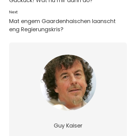
Guckuck! Wat hu mir dann do?
Next
Mat engem Gaardenhaischen laanscht
eng Regierungskris?
Guy Kaiser