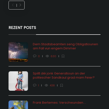
REZENT POSTS
Dem Staatsbeamten seng Obligatiounen
am Fall vun engem Dimmer
0
630
Spillt déi jonk Generatioun an der
politescher Sandkaul grad mam Feier?
1
438
Frank Bertemes: Verschwunden….