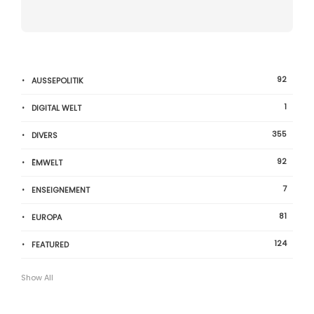
92
AUSSEPOLITIK
1
DIGITAL WELT
355
DIVERS
92
ËMWELT
7
ENSEIGNEMENT
81
EUROPA
124
FEATURED
Show All