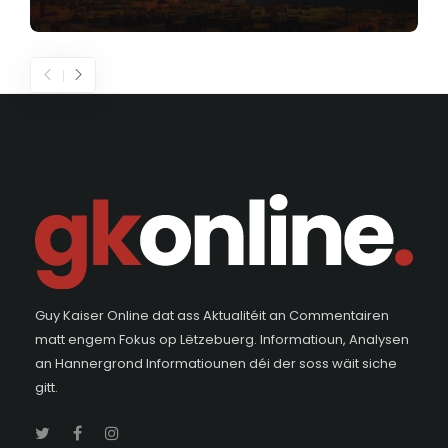
Guy Kaiser Online dat ass Aktualitéit an Commentairen
matt engem Fokus op Lëtzebuerg. Informatioun, Analysen
an Hannergrond Informatiounen déi der soss wäit siche
gitt.