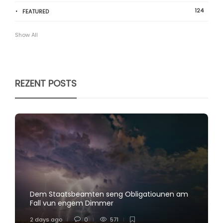
124
FEATURED
Show All
REZENT POSTS
Dem Staatsbeamten seng Obligatiounen am
Fall vun engem Dimmer
2 days ago
0
571