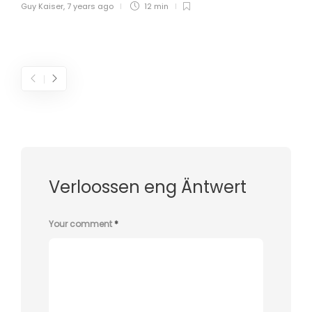
Guy Kaiser
,
7 years ago
12 min
Verloossen eng Äntwert
Your comment
*