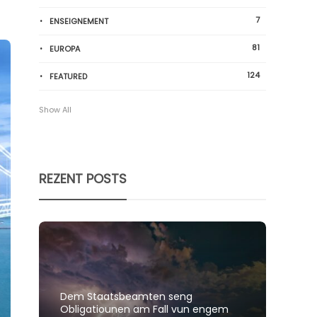
7
ENSEIGNEMENT
81
EUROPA
124
FEATURED
Show All
REZENT POSTS
Dem Staatsbeamten seng
Spillt
Obligatiounen am Fall vun engem
polit