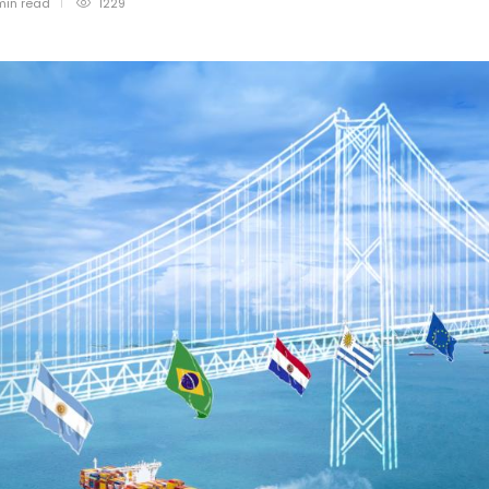
min
read
1229