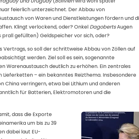
raguay und Uruguay
(
Bolivien
wird wohl später
ar feierlich unterzeichnet. Der Abbau von
 Austausch von Waren und Dienstleistungen fördern und d
ffen. Klingt verlockend, oder? Onkel
Dagoberts
Augen
 prall gefüllten) Geldspeicher vor sich, oder?
 Vertrags, so soll der schrittweise Abbau von Zöllen auf
absichtigt werden. Ziel soll es sein, sogenannte
 Warenaustausch deutlich zu erhöhen. Ein zentrales
 von Lieferketten – ein bekanntes Reizthema. Insbesondere
von China verringern, etwa bei Lithium und anderen
nntlich für Batterien, Elektromotoren und die
it, dass die Exporte
inamerika um bis zu 39
len dabei laut EU-