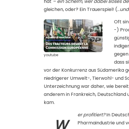
hat
– ein Schelm, wer dabei Böses de
gleichen, oder? Ein Trauerspiel! (…
und
Oft si
-) Pro
günsti
indige
gegen
youtube
dass s
vor der Konkurrenz aus Südamerika g
niedrigerer Umwelt-, Tierwohl- und S
Unterzeichnung war daher, wie bereit
anderem in Frankreich, Deutschland u
kam.
er profitiert?
In Deutsc
W
Pharmaindustrie und vo