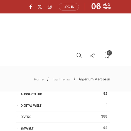
06
AUG
LOG IN
2026
0
Home
Top Thema
Ärger um Mercosur
92
AUSSEPOLITIK
1
DIGITAL WELT
355
DIVERS
92
ËMWELT