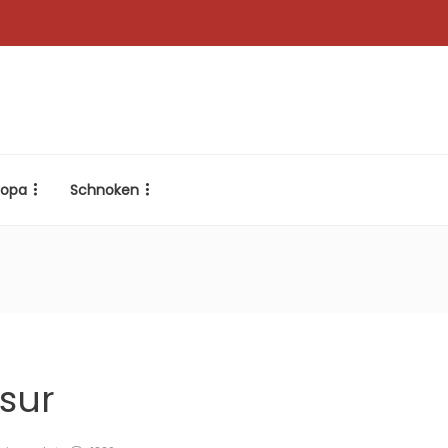
ropa
Schnoken
osur