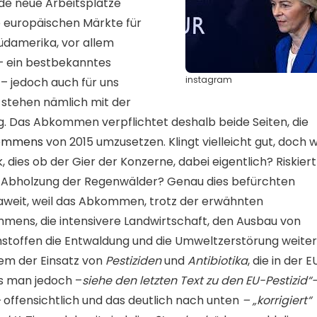
de neue Arbeitsplätze
e europäischen Märkte für
Südamerika, vor allem
a – ein bestbekanntes
instagram
– jedoch auch für uns
 stehen nämlich mit der
. Das Abkommen verpflichtet deshalb beide Seiten, die
kommens
von 2015 umzusetzen. Klingt vielleicht gut, doch w
 dies ob der Gier der Konzerne, dabei eigentlich? Riskiert
e Abholzung der Regenwälder? Genau dies befürchten
weit, weil das Abkommen, trotz der erwähnten
mens, die intensivere Landwirtschaft, den Ausbau von
toffen die Entwaldung und die Umweltzerstörung weiter
udem der Einsatz von
Pestiziden
und
Antibiotika
, die in der E
s man jedoch –
siehe den letzten Text zu den EU-Pestizid“
–
offensichtlich und das deutlich nach unten
– „korrigiert“