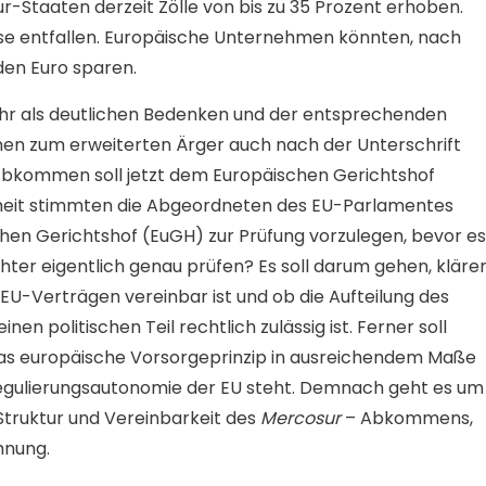
-Staaten derzeit Zölle von bis zu 35 Prozent erhoben.
eise entfallen. Europäische Unternehmen könnten, nach
rden Euro sparen.
mehr als deutlichen Bedenken und der entsprechenden
 zum erweiterten Ärger auch nach der Unterschrift
Abkommen soll jetzt dem Europäischen Gerichtshof
heit stimmten die Abgeordneten des EU-Parlamentes
n Gerichtshof (EuGH) zur Prüfung vorzulegen, bevor es
Richter eigentlich genau prüfen? Es soll darum gehen, kläre
U-Verträgen vereinbar ist und ob die Aufteilung des
en politischen Teil rechtlich zulässig ist. Ferner soll
s europäische Vorsorgeprinzip in ausreichendem Maße
 Regulierungsautonomie der EU steht. Demnach geht es um
truktur und Vereinbarkeit des
Mercosur
– Abkommens,
hnung.