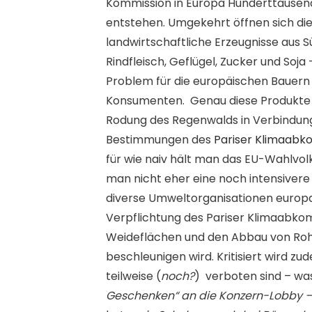
Kommission in Europa Hunderttausen
entstehen. Umgekehrt öffnen sich di
landwirtschaftliche Erzeugnisse aus 
Rindfleisch, Geflügel, Zucker und Soj
Problem für die europäischen Bauern 
Konsumenten.
Genau diese Produkte
Rodung des Regenwalds in Verbindung
Bestimmungen des
Pariser Klimaab
für wie naiv hält man das EU-Wahlvolk,
man nicht eher eine noch intensiver
diverse Umweltorganisationen europa
Verpflichtung des Pariser Klimaabkom
Weideflächen und den Abbau von Rohs
beschleunigen wird. Kritisiert wird z
teilweise (
noch?
)
verboten sind – wa
Geschenken“ an die Konzern-Lobby 