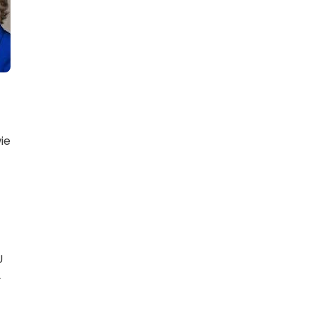
ie
U
-