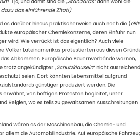
nkt!
Tja, und damit sind die „
Standards“
dann wohl die
 dazu das einführende Zitat!)
nd es darüber hinaus praktischerweise auch noch die (
Gift
dukte europäischer Chemiekonzerne, deren Einfuhr nun
ger wird. Wie verrückt ist das eigentlich? Auch viele
ne Völker Lateinamerikas protestierten aus diesen Gründ
 das Abkommen. Europäische Bauernverbände warnen,
ie trotz angekündigter „
Schutzklauseln
“ nicht ausreichen
eschützt seien. Dort könnten Lebensmittel aufgrund
ozialstandards günstiger produziert werden. Die
s erwähnt, von heftigen Protesten begleitet, unter
nd Belgien, wo es teils zu gewaltsamen Ausschreitungen
hland wären es der Maschinenbau, die Chemie- und
r allem die Automobilindustrie. Auf europäische Fahrzeu