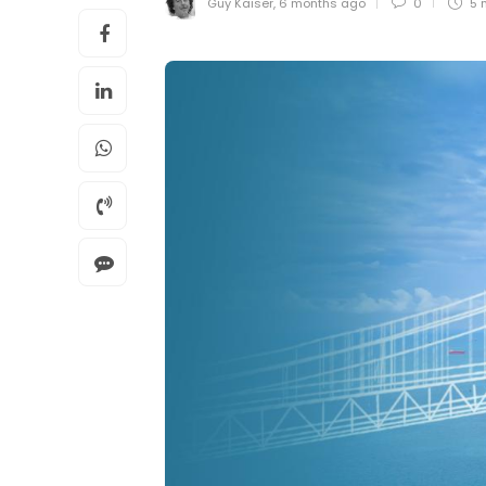
Guy Kaiser
,
6 months ago
0
5 