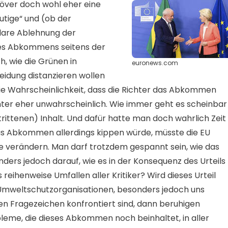
ver doch wohl eher eine
utige“ und (ob der
lare Ablehnung der
es Abkommens seitens der
h, wie die Grünen in
euronews.com
eidung distanzieren wollen
e Wahrscheinlichkeit, dass die Richter das Abkommen
er eher unwahrscheinlich. Wie immer geht es scheinbar
rittenen) Inhalt. Und dafür hatte man doch wahrlich Zeit
s Abkommen allerdings kippen würde, müsste die EU
 verändern. Man darf trotzdem gespannt sein, wie das
onders jedoch darauf, wie es in der Konsequenz des Urteils
 reihenweise Umfallen aller Kritiker? Wird dieses Urteil
Umweltschutzorganisationen, besonders jedoch uns
sen Fragezeichen konfrontiert sind, dann beruhigen
bleme, die dieses Abkommen noch beinhaltet, in aller